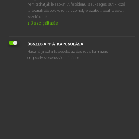
speak of
nem tilthatják le azokat. A feltétlenül szükséges sütik közé
tartoznak többek között a személyre szabott beállításokat
speak out
kezelő sütik.
↓
3
szolgáltatás
speak to
ÖSSZES APP ÁTKAPCSOLÁSA
Használja ezt a kapcsolót az összes alkalmazás
engedélyezéséhez/letiltásához.
SZOTAR.NET APPLIKÁCIÓ
MICROSOFT OFFICE BŐVÍTMÉNY
BEÉPÜLŐ SZÓTÁRMODUL
ONLINE NYELVVIZSGA
EGYÉNI FELHASZNÁLÓKNAK
TANULÓKNAK
OKTATÁSI INTÉZMÉNYEKNEK
VÁLLALATI MEGOLDÁSOK