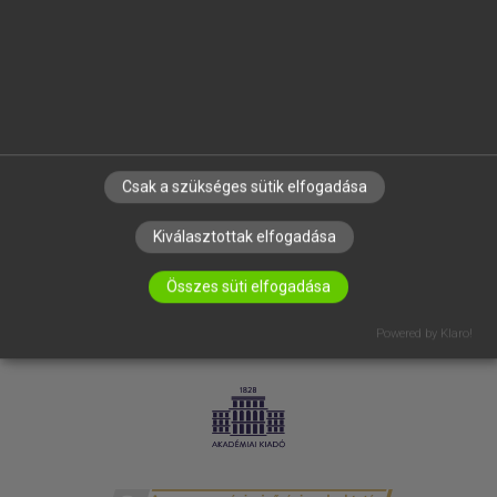
SÚGÓ
RÓLUNK
ELÉRHETŐSÉG
SÜTI BEÁLLÍTÁSOK
IRATKOZZ FEL HÍRLEVELÜNKRE!
Csak a szükséges sütik elfogadása
Kiválasztottak elfogadása
Összes süti elfogadása
Powered by Klaro!
LICENCSZERZŐDÉS
ADATVÉDELEM