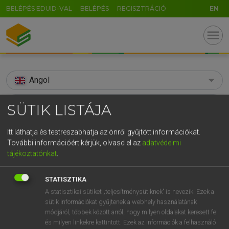
BELÉPÉS EDUID-VAL
BELÉPÉS
REGISZTRÁCIÓ
EN
menu
Angol
search
SÜTIK LISTÁJA
GR
KERESÉS
Itt láthatja és testreszabhatja az önről gyűjtött információkat.
5
6
7
8
9
ö
ü
ó
További információért kérjük, olvasd el az
adatvédelmi
TALÁLATOK
29 ms (3 db)
tájékoztatónkat
.
r
t
z
u
i
o
p
ő
ú
speaking trumpet
szócső
STATISZTIKA
g
h
j
k
l
é
á
ű
Ω
Díjmentes angol szótár
Magyar−angol egyetemes nagyszótár
A statisztikai sütiket „teljesítménysütiknek” is nevezik. Ezek a
v
b
n
m
,
.
-
AltGr
sütik információkat gyűjtenek a webhely használatának
módjáról, többek között arról, hogy milyen oldalakat keresett fel
Díjmentes angol szótár
arrow_forward_ios
és milyen linkekre kattintott. Ezek az információk a felhasználó