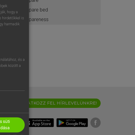
spare
ségek
spare bed
ják, hogy a
 hirdetőkkel is
spareness
egy harmadik
nálatához, és a
öbbek között a
IRATKOZZ FEL HÍRLEVELÜNKRE!
 süti
adása