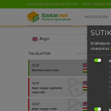
AKADÉMIAI HELYESÍRÁSI SZÓTÁR
HÍREK, ÉRDEKESS
KEDVENCEK
SÜTIK
search
Angol
Itt láthatja 
EN
olvasd el az
TALÁLATOK
Díjm
94 ms (15 db)
0
S
spar
spar
A
Díjmentes angol szótár
w
l
a
spar
t
Angol−magyar egyetemes
s
nagyszótár
↓
spar
Angol−magyar szótár