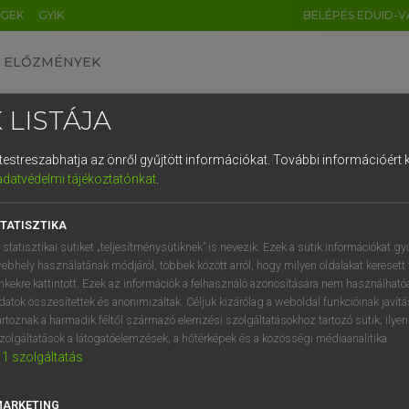
ÉGEK
GYIK
BELÉPÉS EDUID-V
ELŐZMÉNYEK
 LISTÁJA
és testreszabhatja az önről gyűjtött információkat.
További információért k
HU
DE
CN
FR
ES
IT
NL
RU
GR
adatvédelmi tájékoztatónkat
.
entes angol szótár
1
2
3
4
5
6
7
8
9
TATISZTIKA
fn
pát
q
w
e
r
t
z
u
i
 statisztikai sütiket „teljesítménysütiknek” is nevezik. Ezek a sütik információkat gy
szarufa
ebhely használatának módjáról, többek között arról, hogy milyen oldalakat keresett 
a
s
d
f
g
h
j
k
l
é
inkekre kattintott. Ezek az információk a felhasználó azonosítására nem használható
vitorlafa
datok összesítettek és anonimizáltak. Céljuk kizárólag a weboldal funkcióinak javít
gerenda
í
y
x
c
v
b
n
m
,
.
artoznak a harmadik féltől származó elemzési szolgáltatásokhoz tartozó sütik; ilye
pózna
zolgáltatások a látogatóelemzések, a hőtérképek és a közösségi médiaanalitika.
1
szolgáltatás
ige
bokszol
MARKETING