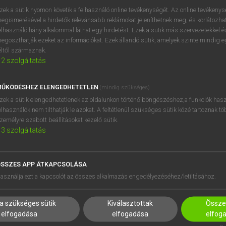
zek a sütik nyomon követik a felhasználó online tevékenységét. Az online tevékeny
keresése szótárainkban
egismerésével a hirdetők relevánsabb reklámokat jeleníthetnek meg, és korlátozhat
elhasználó hány alkalommal láthat egy hirdetést. Ezek a sütik más szervezetekkel és
egoszthatják ezeket az információkat. Ezek állandó sütik, amelyek szinte mindig 
éltől származnak.
2
szolgáltatás
ŰKÖDÉSHEZ ELENGEDHETETLEN
(mindig szükséges)
zek a sütik elengedhetetlenek az oldalunkon történő böngészéshez,a funkciók hasz
elhasználók nem tilthatják le azokat. A feltétlenül szükséges sütik közé tartoznak t
zemélyre szabott beállításokat kezelő sütik.
3
szolgáltatás
SSZES APP ÁTKAPCSOLÁSA
HASZNÁLÓKNAK
SÚGÓ
asználja ezt a kapcsolót az összes alkalmazás engedélyezéséhez/letiltásához.
K
RÓLUNK
NTÉZMÉNYEKNEK
ELÉRHETŐSÉG
a szükséges sütik
Kiválasztottak
Összes
MEGOLDÁSOK
SÜTI BEÁLLÍTÁSOK
elfogadása
elfogadása
elfog