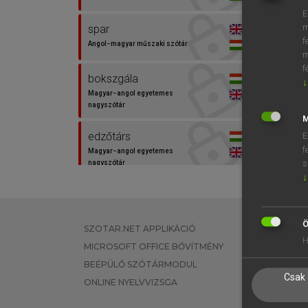
E
⚲ spar
m
spar
f
Angol−magyar műszaki szótár
m
f
bokszgála
↓
Magyar−angol egyetemes
nagyszótár
M
edzőtárs
E
f
Magyar−angol egyetemes
s
nagyszótár
↓
lakk
Magyar−angol egyetemes
nagyszótár
Ö
SZOTAR.NET APPLIKÁCIÓ
EGYÉNI FEL
H
MICROSOFT OFFICE BŐVÍTMÉNY
TANULÓKNA
mészpát
BEÉPÜLŐ SZÓTÁRMODUL
OKTATÁSI I
Magyar−angol szótár
Csak 
ONLINE NYELVVIZSGA
VÁLLALATI 
pát