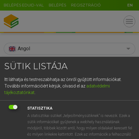
BELÉPÉS EDUID-VAL
BELÉPÉS
REGISZTRÁCIÓ
EN
menu
Angol
search
SÜTIK LISTÁJA
GR
KERESÉS
Itt láthatja és testreszabhatja az önről gyűjtött információkat.
5
6
7
8
9
ö
ü
ó
További információért kérjük, olvasd el az
adatvédelmi
TALÁLATOK
86 ms (4 db)
tájékoztatónkat
.
r
t
z
u
i
o
p
ő
ú
spacelab
spacelab
STATISZTIKA
g
h
j
k
l
é
á
ű
Ω
Díjmentes angol szótár
Angol−magyar műszaki szótár
A statisztikai sütiket „teljesítménysütiknek” is nevezik. Ezek a
sütik információkat gyűjtenek a webhely használatának
v
b
n
m
,
.
-
AltGr
módjáról, többek között arról, hogy milyen oldalakat keresett fel
Díjmentes angol szótár
arrow_forward_ios
és milyen linkekre kattintott. Ezek az információk a felhasználó