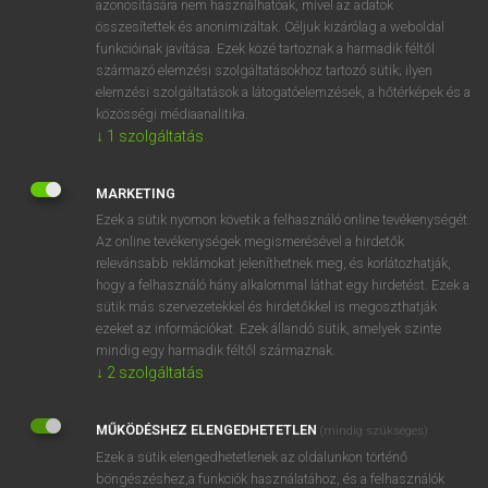
azonosítására nem használhatóak, mivel az adatok
összesítettek és anonimizáltak. Céljuk kizárólag a weboldal
fn
spacelab
űrlaboratórium
funkcióinak javítása. Ezek közé tartoznak a harmadik féltől
származó elemzési szolgáltatásokhoz tartozó sütik; ilyen
elemzési szolgáltatások a látogatóelemzések, a hőtérképek és a
⚲ spacelab
keresése szótárainkban
közösségi médiaanalitika.
↓
1
szolgáltatás
MARKETING
Ezek a sütik nyomon követik a felhasználó online tevékenységét.
DÍJMENTES ANGOL SZÓTÁR
Az online tevékenységek megismerésével a hirdetők
relevánsabb reklámokat jeleníthetnek meg, és korlátozhatják,
spaced out
hogy a felhasználó hány alkalommal láthat egy hirdetést. Ezek a
spaced-out
sütik más szervezetekkel és hirdetőkkel is megoszthatják
ezeket az információkat. Ezek állandó sütik, amelyek szinte
space flight
mindig egy harmadik féltől származnak.
Space Flight Center
↓
2
szolgáltatás
spacelab
MŰKÖDÉSHEZ ELENGEDHETETLEN
(mindig szükséges)
spaceman
Ezek a sütik elengedhetetlenek az oldalunkon történő
space opera
böngészéshez,a funkciók használatához, és a felhasználók