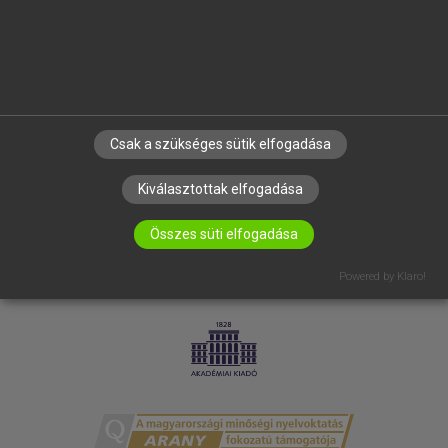
RÓLUNK
ELÉRHETŐSÉG
SÜTI BEÁLLÍTÁSOK
IRATKOZZ FEL HÍRLEVELÜNKRE!
Csak a szükséges sütik elfogadása
Kiválasztottak elfogadása
Összes süti elfogadása
Powered by Klaro!
LICENCSZERZŐDÉS
ADATVÉDELEM