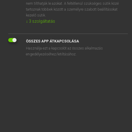
nem tilthatják le azokat. A feltétlenül szükséges sütik közé
space programme
tartoznak többek között a személyre szabott beállításokat
space research
kezelő sütik.
↓
3
szolgáltatás
ÖSSZES APP ÁTKAPCSOLÁSA
SZOTAR.NET APPLIKÁCIÓ
Használja ezt a kapcsolót az összes alkalmazás
engedélyezéséhez/letiltásához.
MICROSOFT OFFICE BŐVÍTMÉNY
BEÉPÜLŐ SZÓTÁRMODUL
ONLINE NYELVVIZSGA
EGYÉNI FELHASZNÁLÓKNAK
TANULÓKNAK
OKTATÁSI INTÉZMÉNYEKNEK
VÁLLALATI MEGOLDÁSOK
SÚGÓ