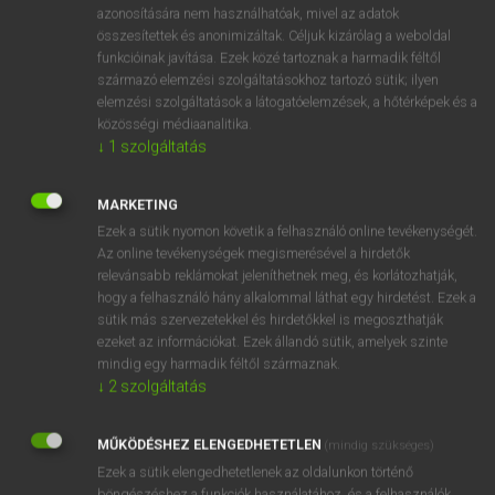
azonosítására nem használhatóak, mivel az adatok
fn
spa
gyógyfürdő(hely)
összesítettek és anonimizáltak. Céljuk kizárólag a weboldal
funkcióinak javítása. Ezek közé tartoznak a harmadik féltől
gyógyüdülő
származó elemzési szolgáltatásokhoz tartozó sütik; ilyen
fürdőhely
elemzési szolgáltatások a látogatóelemzések, a hőtérképek és a
fürdőváros
közösségi médiaanalitika.
↓
1
szolgáltatás
⚲ spa
keresése szótárainkban
MARKETING
Ezek a sütik nyomon követik a felhasználó online tevékenységét.
Az online tevékenységek megismerésével a hirdetők
relevánsabb reklámokat jeleníthetnek meg, és korlátozhatják,
hogy a felhasználó hány alkalommal láthat egy hirdetést. Ezek a
DÍJMENTES ANGOL SZÓTÁR
sütik más szervezetekkel és hirdetőkkel is megoszthatják
ezeket az információkat. Ezek állandó sütik, amelyek szinte
sötétzárka
mindig egy harmadik féltől származnak.
↓
2
szolgáltatás
sötétzöld
sövény
MŰKÖDÉSHEZ ELENGEDHETETLEN
(mindig szükséges)
sövénykerítés
Ezek a sütik elengedhetetlenek az oldalunkon történő
böngészéshez,a funkciók használatához, és a felhasználók