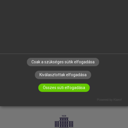
VÁLLALATI MEGOLDÁSOK
SÚGÓ
RÓLUNK
ELÉRHETŐSÉG
SÜTI BEÁLLÍTÁSOK
IRATKOZZ FEL HÍRLEVELÜNKRE!
Csak a szükséges sütik elfogadása
Kiválasztottak elfogadása
Összes süti elfogadása
Powered by Klaro!
LICENCSZERZŐDÉS
ADATVÉDELEM