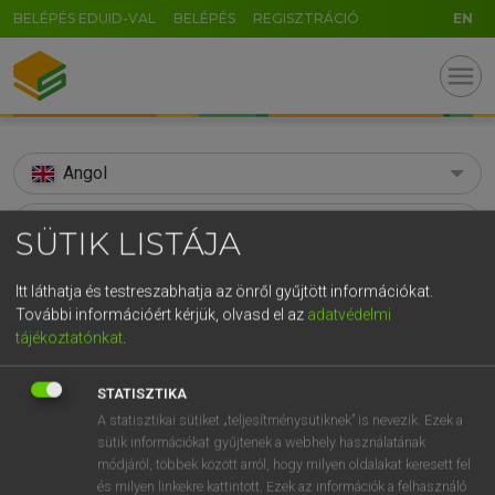
BELÉPÉS EDUID-VAL
BELÉPÉS
REGISZTRÁCIÓ
EN
menu
Angol
search
SÜTIK LISTÁJA
GR
KERESÉS
Itt láthatja és testreszabhatja az önről gyűjtött információkat.
5
6
7
8
9
ö
ü
ó
További információért kérjük, olvasd el az
adatvédelmi
TALÁLATOK
104 ms (29 db)
tájékoztatónkat
.
r
t
z
u
i
o
p
ő
ú
spa
spa
g
h
j
k
l
é
á
ű
Ω
STATISZTIKA
Díjmentes angol szótár
Angol−magyar egyetemes nagyszótár
A statisztikai sütiket „teljesítménysütiknek” is nevezik. Ezek a
v
b
n
m
,
.
-
AltGr
sütik információkat gyűjtenek a webhely használatának
módjáról, többek között arról, hogy milyen oldalakat keresett fel
Díjmentes angol szótár
arrow_forward_ios
és milyen linkekre kattintott. Ezek az információk a felhasználó