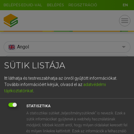
BELÉPÉS EDUID-VAL
BELÉPÉS
REGISZTRÁCIÓ
EN
menu
Angol
search
SÜTIK LISTÁJA
GR
KERESÉS
Itt láthatja és testreszabhatja az önről gyűjtött információkat.
5
6
7
8
9
ö
ü
ó
További információért kérjük, olvasd el az
adatvédelmi
TALÁLATOK
89 ms (12 db)
tájékoztatónkat
.
r
t
z
u
i
o
p
ő
ú
soundless
soundless
g
h
j
k
l
é
á
ű
Ω
STATISZTIKA
Díjmentes angol szótár
Angol−magyar egyetemes nagyszótár
A statisztikai sütiket „teljesítménysütiknek” is nevezik. Ezek a
v
b
n
m
,
.
-
AltGr
sütik információkat gyűjtenek a webhely használatának
módjáról, többek között arról, hogy milyen oldalakat keresett fel
Díjmentes angol szótár
arrow_forward_ios
és milyen linkekre kattintott. Ezek az információk a felhasználó