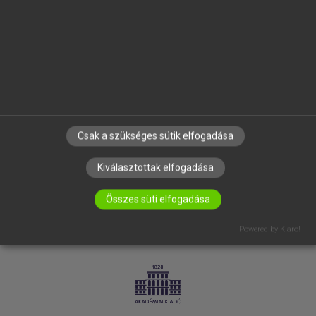
SÚGÓ
RÓLUNK
ELÉRHETŐSÉG
SÜTI BEÁLLÍTÁSOK
IRATKOZZ FEL HÍRLEVELÜNKRE!
Csak a szükséges sütik elfogadása
Kiválasztottak elfogadása
Összes süti elfogadása
Powered by Klaro!
LICENCSZERZŐDÉS
ADATVÉDELEM