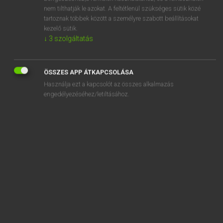
sound-locator
nem tilthatják le azokat. A feltétlenül szükséges sütik közé
tartoznak többek között a személyre szabott beállításokat
soundly
kezelő sütik.
sound mixer
↓
3
szolgáltatás
soundness
ÖSSZES APP ÁTKAPCSOLÁSA
Használja ezt a kapcsolót az összes alkalmazás
engedélyezéséhez/letiltásához.
SZOTAR.NET APPLIKÁCIÓ
MICROSOFT OFFICE BŐVÍTMÉNY
BEÉPÜLŐ SZÓTÁRMODUL
ONLINE NYELVVIZSGA
EGYÉNI FELHASZNÁLÓKNAK
TANULÓKNAK
OKTATÁSI INTÉZMÉNYEKNEK
VÁLLALATI MEGOLDÁSOK