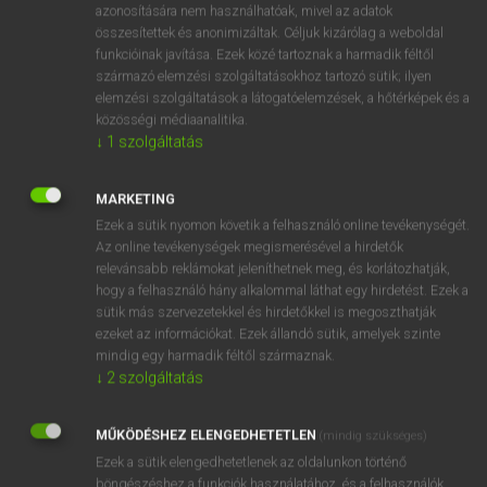
azonosítására nem használhatóak, mivel az adatok
mn
soundless
hangtalan
összesítettek és anonimizáltak. Céljuk kizárólag a weboldal
funkcióinak javítása. Ezek közé tartoznak a harmadik féltől
zajtalan
származó elemzési szolgáltatásokhoz tartozó sütik; ilyen
néma
elemzési szolgáltatások a látogatóelemzések, a hőtérképek és a
közösségi médiaanalitika.
↓
1
szolgáltatás
⚲ soundless
keresése szótárainkban
MARKETING
Ezek a sütik nyomon követik a felhasználó online tevékenységét.
Az online tevékenységek megismerésével a hirdetők
relevánsabb reklámokat jeleníthetnek meg, és korlátozhatják,
DÍJMENTES ANGOL SZÓTÁR
hogy a felhasználó hány alkalommal láthat egy hirdetést. Ezek a
sütik más szervezetekkel és hirdetőkkel is megoszthatják
sounding board
ezeket az információkat. Ezek állandó sütik, amelyek szinte
mindig egy harmadik féltől származnak.
sounding lead
↓
2
szolgáltatás
sounding line
sound law
MŰKÖDÉSHEZ ELENGEDHETETLEN
(mindig szükséges)
Ezek a sütik elengedhetetlenek az oldalunkon történő
soundless
böngészéshez,a funkciók használatához, és a felhasználók