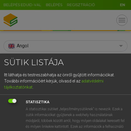
BELÉPÉS EDUID-VAL
BELÉPÉS
REGISZTRÁCIÓ
EN
menu
Angol
search
SÜTIK LISTÁJA
GR
KERESÉS
Itt láthatja és testreszabhatja az önről gyűjtött információkat.
5
6
7
8
9
ö
ü
ó
További információért kérjük, olvasd el az
adatvédelmi
TALÁLATOK
106 ms (3 db)
tájékoztatónkat
.
r
t
z
u
i
o
p
ő
ú
soundhole
sound-hole
STATISZTIKA
g
h
j
k
l
é
á
ű
Ω
Díjmentes angol szótár
Angol−magyar műszaki szótár
A statisztikai sütiket „teljesítménysütiknek” is nevezik. Ezek a
sütik információkat gyűjtenek a webhely használatának
v
b
n
m
,
.
-
AltGr
módjáról, többek között arról, hogy milyen oldalakat keresett fel
Díjmentes angol szótár
arrow_forward_ios
és milyen linkekre kattintott. Ezek az információk a felhasználó