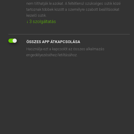
nem tilthatják le azokat. A feltétlenül szükséges sütik közé
sounding board
tartoznak többek között a személyre szabott beállításokat
sounding lead
kezelő sütik.
↓
3
szolgáltatás
ÖSSZES APP ÁTKAPCSOLÁSA
SZOTAR.NET APPLIKÁCIÓ
Használja ezt a kapcsolót az összes alkalmazás
engedélyezéséhez/letiltásához.
MICROSOFT OFFICE BŐVÍTMÉNY
BEÉPÜLŐ SZÓTÁRMODUL
ONLINE NYELVVIZSGA
EGYÉNI FELHASZNÁLÓKNAK
TANULÓKNAK
OKTATÁSI INTÉZMÉNYEKNEK
VÁLLALATI MEGOLDÁSOK
SÚGÓ