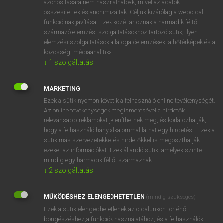
azonosítására nem használhatóak, mivel az adatok
összesítettek és anonimizáltak. Céljuk kizárólag a weboldal
fn
soundhole
hanglyuk
funkcióinak javítása. Ezek közé tartoznak a harmadik féltől
származó elemzési szolgáltatásokhoz tartozó sütik; ilyen
elemzési szolgáltatások a látogatóelemzések, a hőtérképek és a
⚲ soundhole
keresése szótárainkban
közösségi médiaanalitika.
↓
1
szolgáltatás
MARKETING
Ezek a sütik nyomon követik a felhasználó online tevékenységét.
DÍJMENTES ANGOL SZÓTÁR
Az online tevékenységek megismerésével a hirdetők
relevánsabb reklámokat jeleníthetnek meg, és korlátozhatják,
sound engineer
hogy a felhasználó hány alkalommal láthat egy hirdetést. Ezek a
sounder
sütik más szervezetekkel és hirdetőkkel is megoszthatják
ezeket az információkat. Ezek állandó sütik, amelyek szinte
sound-film
mindig egy harmadik féltől származnak.
sound-groove
↓
2
szolgáltatás
soundhole
MŰKÖDÉSHEZ ELENGEDHETETLEN
(mindig szükséges)
sounding
Ezek a sütik elengedhetetlenek az oldalunkon történő
sounding-balloon
böngészéshez,a funkciók használatához, és a felhasználók