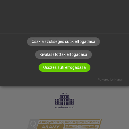
RÓLUNK
ELÉRHETŐSÉG
SÜTI BEÁLLÍTÁSOK
IRATKOZZ FEL HÍRLEVELÜNKRE!
Csak a szükséges sütik elfogadása
Kiválasztottak elfogadása
Összes süti elfogadása
Powered by Klaro!
LICENCSZERZŐDÉS
ADATVÉDELEM