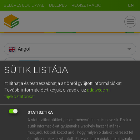
BELÉPÉS EDUID-VAL
BELÉPÉS
REGISZTRÁCIÓ
EN
menu
Angol
search
SÜTIK LISTÁJA
GR
KERESÉS
Itt láthatja és testreszabhatja az önről gyűjtött információkat.
5
6
7
8
9
ö
ü
ó
További információért kérjük, olvasd el az
adatvédelmi
TALÁLATOK
97 ms (17 db)
tájékoztatónkat
.
r
t
z
u
i
o
p
ő
ú
sonorous
sonorous
g
h
j
k
l
é
á
ű
Ω
STATISZTIKA
Díjmentes angol szótár
Angol−magyar egyetemes nagyszótár
A statisztikai sütiket „teljesítménysütiknek” is nevezik. Ezek a
v
b
n
m
,
.
-
AltGr
sütik információkat gyűjtenek a webhely használatának
módjáról, többek között arról, hogy milyen oldalakat keresett fel
Díjmentes angol szótár
arrow_forward_ios
és milyen linkekre kattintott. Ezek az információk a felhasználó