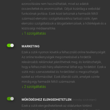
azonosítására nem használhatóak, mivel az adatok
mn
sonorous
hangzatos
összesítettek és anonimizáltak. Céljuk kizárólag a weboldal
zengzetes
funkcióinak javítása. Ezek közé tartoznak a harmadik féltől
származó elemzési szolgáltatásokhoz tartozó sütik; ilyen
rezonáló
elemzési szolgáltatások a látogatóelemzések, a hőtérképek és a
érces
közösségi médiaanalitika.
zengő
↓
1
szolgáltatás
MARKETING
⚲ sonorous
keresése szótárainkban
Ezek a sütik nyomon követik a felhasználó online tevékenységét.
Az online tevékenységek megismerésével a hirdetők
relevánsabb reklámokat jeleníthetnek meg, és korlátozhatják,
hogy a felhasználó hány alkalommal láthat egy hirdetést. Ezek a
sütik más szervezetekkel és hirdetőkkel is megoszthatják
DÍJMENTES ANGOL SZÓTÁR
ezeket az információkat. Ezek állandó sütik, amelyek szinte
mindig egy harmadik féltől származnak.
sonograph
↓
2
szolgáltatás
sonometer
MŰKÖDÉSHEZ ELENGEDHETETLEN
(mindig szükséges)
sonorant
Ezek a sütik elengedhetetlenek az oldalunkon történő