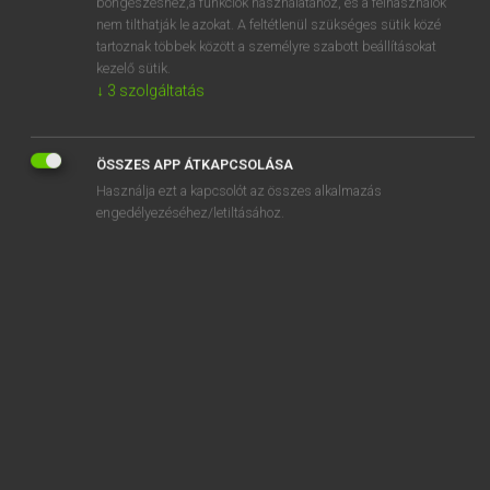
sonority
böngészéshez,a funkciók használatához, és a felhasználók
nem tilthatják le azokat. A feltétlenül szükséges sütik közé
sonorous
tartoznak többek között a személyre szabott beállításokat
kezelő sütik.
sonsy
↓
3
szolgáltatás
sool
soon
ÖSSZES APP ÁTKAPCSOLÁSA
soot
Használja ezt a kapcsolót az összes alkalmazás
engedélyezéséhez/letiltásához.
SZOTAR.NET APPLIKÁCIÓ
MICROSOFT OFFICE BŐVÍTMÉNY
BEÉPÜLŐ SZÓTÁRMODUL
ONLINE NYELVVIZSGA
EGYÉNI FELHASZNÁLÓKNAK
TANULÓKNAK