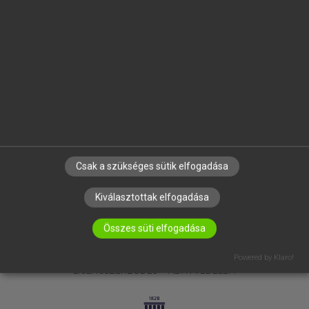
OKTATÁSI INTÉZMÉNYEKNEK
VÁLLALATI MEGOLDÁSOK
SÚGÓ
RÓLUNK
ELÉRHETŐSÉG
SÜTI BEÁLLÍTÁSOK
IRATKOZZ FEL HÍRLEVELÜNKRE!
Csak a szükséges sütik elfogadása
Kiválasztottak elfogadása
Összes süti elfogadása
Powered by Klaro!
LICENCSZERZŐDÉS
ADATVÉDELEM