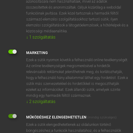
azonosítására nem használhatóak, mivel az adatok
összesítettek és anonimizáltak. Céljuk kizárólag a weboldal
fn
sonneteer
szonettköltő(cske)
funkcióinak javítása. Ezek közé tartoznak a harmadik féltől
származó elemzési szolgáltatásokhoz tartozó sütik; ilyen
elemzési szolgáltatások a látogatóelemzések, a hőtérképek és a
⚲ sonneteer
keresése szótárainkban
közösségi médiaanalitika.
↓
1
szolgáltatás
MARKETING
Ezek a sütik nyomon követik a felhasználó online tevékenységét.
DÍJMENTES ANGOL SZÓTÁR
Az online tevékenységek megismerésével a hirdetők
relevánsabb reklámokat jeleníthetnek meg, és korlátozhatják,
sonkacsont
hogy a felhasználó hány alkalommal láthat egy hirdetést. Ezek a
sonkalé
sütik más szervezetekkel és hirdetőkkel is megoszthatják
ezeket az információkat. Ezek állandó sütik, amelyek szinte
sonkás
mindig egy harmadik féltől származnak.
sonnet
↓
2
szolgáltatás
sonneteer
MŰKÖDÉSHEZ ELENGEDHETETLEN
(mindig szükséges)
sonnet sequence
Ezek a sütik elengedhetetlenek az oldalunkon történő
sonny
böngészéshez,a funkciók használatához, és a felhasználók