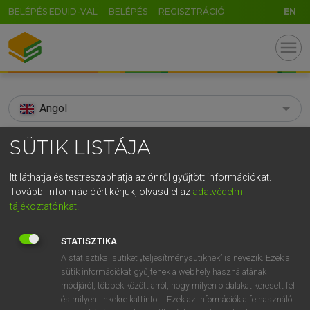
BELÉPÉS EDUID-VAL
BELÉPÉS
REGISZTRÁCIÓ
EN
menu
Angol
search
SÜTIK LISTÁJA
GR
KERESÉS
Itt láthatja és testreszabhatja az önről gyűjtött információkat.
5
6
7
8
9
ö
ü
ó
További információért kérjük, olvasd el az
adatvédelmi
TALÁLATOK
105 ms (7 db)
tájékoztatónkat
.
r
t
z
u
i
o
p
ő
ú
sonneteer
sonneteer
STATISZTIKA
g
h
j
k
l
é
á
ű
Ω
Díjmentes angol szótár
Angol−magyar egyetemes nagyszótár
A statisztikai sütiket „teljesítménysütiknek” is nevezik. Ezek a
sütik információkat gyűjtenek a webhely használatának
v
b
n
m
,
.
-
AltGr
módjáról, többek között arról, hogy milyen oldalakat keresett fel
Díjmentes angol szótár
arrow_forward_ios
és milyen linkekre kattintott. Ezek az információk a felhasználó