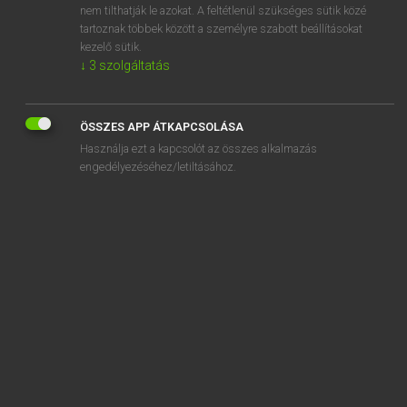
nem tilthatják le azokat. A feltétlenül szükséges sütik közé
sonobuoy
tartoznak többek között a személyre szabott beállításokat
son of a gun
kezelő sütik.
↓
3
szolgáltatás
ÖSSZES APP ÁTKAPCSOLÁSA
SZOTAR.NET APPLIKÁCIÓ
Használja ezt a kapcsolót az összes alkalmazás
engedélyezéséhez/letiltásához.
MICROSOFT OFFICE BŐVÍTMÉNY
BEÉPÜLŐ SZÓTÁRMODUL
ONLINE NYELVVIZSGA
EGYÉNI FELHASZNÁLÓKNAK
TANULÓKNAK
OKTATÁSI INTÉZMÉNYEKNEK
VÁLLALATI MEGOLDÁSOK
SÚGÓ