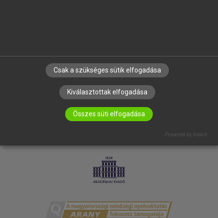
RÓLUNK
ELÉRHETŐSÉG
SÜTI BEÁLLÍTÁSOK
IRATKOZZ FEL HÍRLEVELÜNKRE!
Csak a szükséges sütik elfogadása
Kiválasztottak elfogadása
Összes süti elfogadása
Powered by Klaro!
LICENCSZERZŐDÉS
ADATVÉDELEM