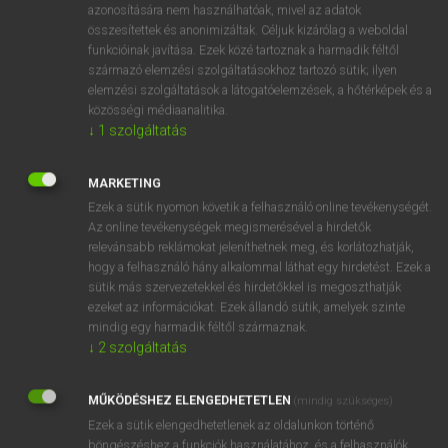
azonosítására nem használhatóak, mivel az adatok
mn
somnolent
(kórosan) álmos
összesítettek és anonimizáltak. Céljuk kizárólag a weboldal
funkcióinak javítása. Ezek közé tartoznak a harmadik féltől
(kórosan) aluszékony
származó elemzési szolgáltatásokhoz tartozó sütik; ilyen
fn
altató
elemzési szolgáltatások a látogatóelemzések, a hőtérképek és a
közösségi médiaanalitika.
↓
1
szolgáltatás
⚲ somnolent
keresése szótárainkban
MARKETING
Ezek a sütik nyomon követik a felhasználó online tevékenységét.
Az online tevékenységek megismerésével a hirdetők
relevánsabb reklámokat jeleníthetnek meg, és korlátozhatják,
DÍJMENTES ANGOL SZÓTÁR
hogy a felhasználó hány alkalommal láthat egy hirdetést. Ezek a
sütik más szervezetekkel és hirdetőkkel is megoszthatják
somnambulist
ezeket az információkat. Ezek állandó sütik, amelyek szinte
mindig egy harmadik féltől származnak.
somniferous
↓
2
szolgáltatás
somniloquize
somnolence
MŰKÖDÉSHEZ ELENGEDHETETLEN
(mindig szükséges)
Ezek a sütik elengedhetetlenek az oldalunkon történő
somnolent
böngészéshez,a funkciók használatához, és a felhasználók