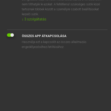
somolyog
nem tilthatják le azokat. A feltétlenül szükséges sütik közé
tartoznak többek között a személyre szabott beállításokat
sompolyog
kezelő sütik.
son
↓
3
szolgáltatás
sonant
ÖSSZES APP ÁTKAPCSOLÁSA
Használja ezt a kapcsolót az összes alkalmazás
engedélyezéséhez/letiltásához.
SZOTAR.NET APPLIKÁCIÓ
MICROSOFT OFFICE BŐVÍTMÉNY
BEÉPÜLŐ SZÓTÁRMODUL
ONLINE NYELVVIZSGA
EGYÉNI FELHASZNÁLÓKNAK
TANULÓKNAK
OKTATÁSI INTÉZMÉNYEKNEK
VÁLLALATI MEGOLDÁSOK