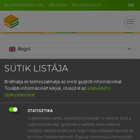
BELÉPÉS EDUID-VAL
BELÉPÉS
REGISZTRÁCIÓ
EN
menu
Angol
search
SÜTIK LISTÁJA
GR
KERESÉS
Itt láthatja és testreszabhatja az önről gyűjtött információkat.
5
6
7
8
9
ö
ü
ó
További információért kérjük, olvasd el az
adatvédelmi
TALÁLATOK
110 ms (7 db)
tájékoztatónkat
.
r
t
z
u
i
o
p
ő
ú
somnolent
som
somn
g
h
j
k
l
é
á
ű
Ω
STATISZTIKA
Díjmentes angol szótár
Díjmentes angol szótár
Angol−m
A statisztikai sütiket „teljesítménysütiknek” is nevezik. Ezek a
v
b
n
m
,
.
-
AltGr
sütik információkat gyűjtenek a webhely használatának
módjáról, többek között arról, hogy milyen oldalakat keresett fel
Díjmentes angol szótár
arrow_forward_ios
és milyen linkekre kattintott. Ezek az információk a felhasználó