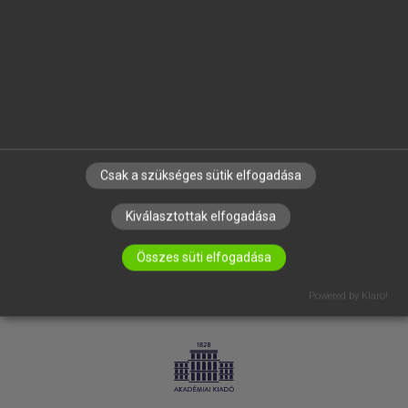
SÚGÓ
RÓLUNK
ELÉRHETŐSÉG
SÜTI BEÁLLÍTÁSOK
IRATKOZZ FEL HÍRLEVELÜNKRE!
Csak a szükséges sütik elfogadása
Kiválasztottak elfogadása
Összes süti elfogadása
Powered by Klaro!
LICENCSZERZŐDÉS
ADATVÉDELEM