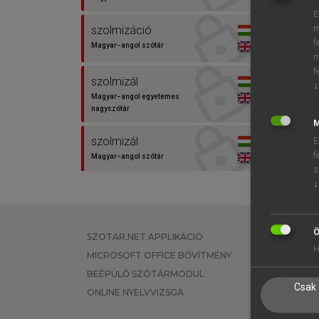
E
m
szolmizáció
f
Magyar−angol szótár
m
f
szolmizál
↓
Magyar−angol egyetemes
nagyszótár
M
szolmizál
E
f
Magyar−angol szótár
s
↓
szolmizálás
Magyar−angol szótár
Ö
SZOTAR.NET APPLIKÁCIÓ
EGYÉNI FEL
H
MICROSOFT OFFICE BŐVÍTMÉNY
TANULÓKNA
BEÉPÜLŐ SZÓTÁRMODUL
OKTATÁSI I
Csak 
ONLINE NYELVVIZSGA
VÁLLALATI 