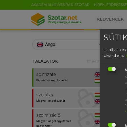
AKADÉMIAI HELYESÍRÁSI SZÓTÁR
HÍREK, ÉRDEKESS
KEDVENCEK
SÜTIK
search
Angol
Itt láthatja 
EN
olvasd el az
TALÁLATOK
Díjm
121 ms (7 db)
0
S
solmizate
solmi
A
Díjmentes angol szótár
w
l
a
szolfézs
⚲ solm
t
Magyar−angol szótár
s
↓
szolmizáció
Magyar−angol egyetemes
nagyszótár