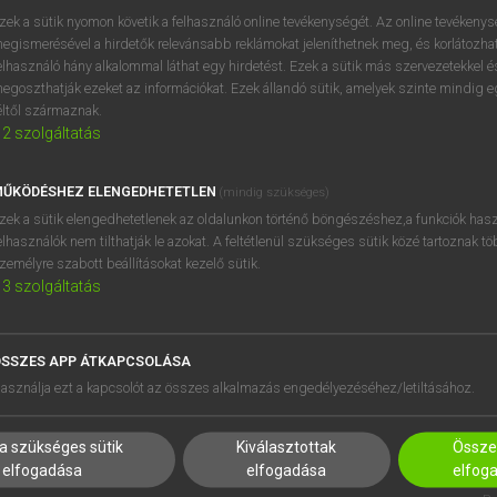
zek a sütik nyomon követik a felhasználó online tevékenységét. Az online tevékeny
egismerésével a hirdetők relevánsabb reklámokat jeleníthetnek meg, és korlátozhat
elhasználó hány alkalommal láthat egy hirdetést. Ezek a sütik más szervezetekkel és
egoszthatják ezeket az információkat. Ezek állandó sütik, amelyek szinte mindig 
éltől származnak.
2
szolgáltatás
ŰKÖDÉSHEZ ELENGEDHETETLEN
(mindig szükséges)
zek a sütik elengedhetetlenek az oldalunkon történő böngészéshez,a funkciók hasz
elhasználók nem tilthatják le azokat. A feltétlenül szükséges sütik közé tartoznak t
zemélyre szabott beállításokat kezelő sütik.
3
szolgáltatás
SSZES APP ÁTKAPCSOLÁSA
HASZNÁLÓKNAK
SÚGÓ
asználja ezt a kapcsolót az összes alkalmazás engedélyezéséhez/letiltásához.
K
RÓLUNK
NTÉZMÉNYEKNEK
ELÉRHETŐSÉG
a szükséges sütik
Kiválasztottak
Összes
MEGOLDÁSOK
SÜTI BEÁLLÍTÁSOK
elfogadása
elfogadása
elfog