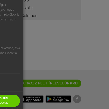
solo
ségek
soloist
ják, hogy a
 hirdetőkkel is
Solomon
egy harmadik
nálatához, és a
öbbek között a
IRATKOZZ FEL HÍRLEVELÜNKRE!
 süti
adása