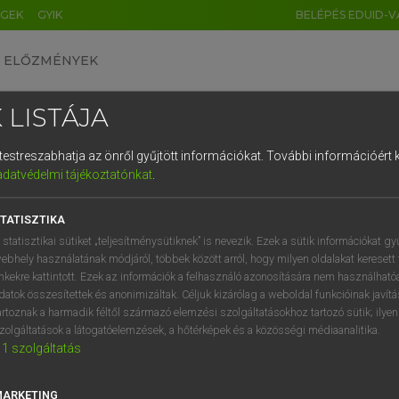
ÉGEK
GYIK
BELÉPÉS EDUID-V
ELŐZMÉNYEK
 LISTÁJA
és testreszabhatja az önről gyűjtött információkat.
További információért k
HU
DE
CN
FR
ES
IT
NL
RU
GR
adatvédelmi tájékoztatónkat
.
entes angol szótár
1
2
3
4
5
6
7
8
9
TATISZTIKA
ige
zate
szolmizál
q
w
e
r
t
z
u
i
 statisztikai sütiket „teljesítménysütiknek” is nevezik. Ezek a sütik információkat gy
ebhely használatának módjáról, többek között arról, hogy milyen oldalakat keresett 
a
s
d
f
g
h
j
k
l
é
inkekre kattintott. Ezek az információk a felhasználó azonosítására nem használható
datok összesítettek és anonimizáltak. Céljuk kizárólag a weboldal funkcióinak javít
izate
keresése szótárainkban
í
y
x
c
v
b
n
m
,
.
artoznak a harmadik féltől származó elemzési szolgáltatásokhoz tartozó sütik; ilye
zolgáltatások a látogatóelemzések, a hőtérképek és a közösségi médiaanalitika.
1
szolgáltatás
MARKETING