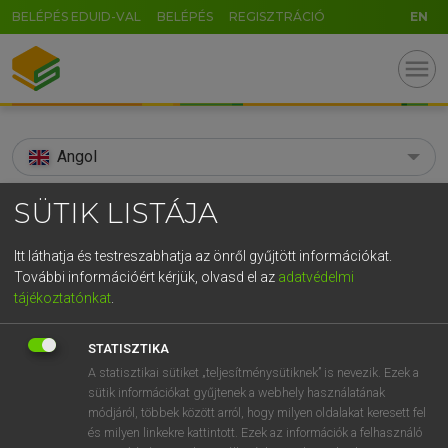
BELÉPÉS EDUID-VAL
BELÉPÉS
REGISZTRÁCIÓ
EN
menu
Angol
search
SÜTIK LISTÁJA
GR
KERESÉS
Itt láthatja és testreszabhatja az önről gyűjtött információkat.
5
6
7
8
9
ö
ü
ó
További információért kérjük, olvasd el az
adatvédelmi
TALÁLATOK
124 ms (14 db)
tájékoztatónkat
.
r
t
z
u
i
o
p
ő
ú
solid-state
solid-state
STATISZTIKA
g
h
j
k
l
é
á
ű
Ω
Díjmentes angol szótár
Angol−magyar egyetemes nagyszótár
A statisztikai sütiket „teljesítménysütiknek” is nevezik. Ezek a
sütik információkat gyűjtenek a webhely használatának
v
b
n
m
,
.
-
AltGr
módjáról, többek között arról, hogy milyen oldalakat keresett fel
Díjmentes angol szótár
arrow_forward_ios
és milyen linkekre kattintott. Ezek az információk a felhasználó