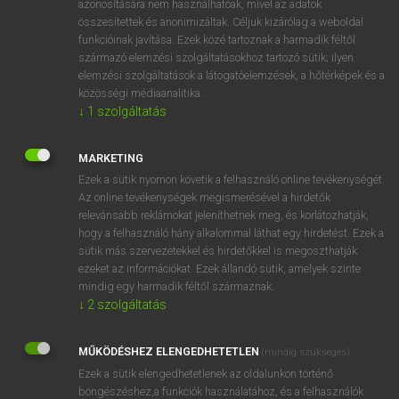
azonosítására nem használhatóak, mivel az adatok
összesítettek és anonimizáltak. Céljuk kizárólag a weboldal
mn
solid-state
szilárdtest-
funkcióinak javítása. Ezek közé tartoznak a harmadik féltől
származó elemzési szolgáltatásokhoz tartozó sütik; ilyen
elemzési szolgáltatások a látogatóelemzések, a hőtérképek és a
⚲ solid-state
keresése szótárainkban
közösségi médiaanalitika.
↓
1
szolgáltatás
MARKETING
Ezek a sütik nyomon követik a felhasználó online tevékenységét.
DÍJMENTES ANGOL SZÓTÁR
Az online tevékenységek megismerésével a hirdetők
relevánsabb reklámokat jeleníthetnek meg, és korlátozhatják,
solidification
hogy a felhasználó hány alkalommal láthat egy hirdetést. Ezek a
solidify
sütik más szervezetekkel és hirdetőkkel is megoszthatják
ezeket az információkat. Ezek állandó sütik, amelyek szinte
solidity
mindig egy harmadik féltől származnak.
solidly
↓
2
szolgáltatás
solid-state
MŰKÖDÉSHEZ ELENGEDHETETLEN
(mindig szükséges)
solid-state physics
Ezek a sütik elengedhetetlenek az oldalunkon történő
solidus
böngészéshez,a funkciók használatához, és a felhasználók