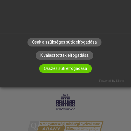
RÓLUNK
ELÉRHETŐSÉG
SÜTI BEÁLLÍTÁSOK
IRATKOZZ FEL HÍRLEVELÜNKRE!
Csak a szükséges sütik elfogadása
Kiválasztottak elfogadása
Összes süti elfogadása
Powered by Klaro!
LICENCSZERZŐDÉS
ADATVÉDELEM