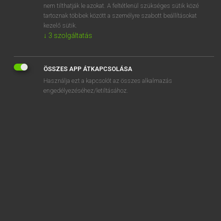
nem tilthatják le azokat. A feltétlenül szükséges sütik közé
solidus curve
tartoznak többek között a személyre szabott beállításokat
solifluction
kezelő sütik.
↓
3
szolgáltatás
ÖSSZES APP ÁTKAPCSOLÁSA
SZOTAR.NET APPLIKÁCIÓ
Használja ezt a kapcsolót az összes alkalmazás
engedélyezéséhez/letiltásához.
MICROSOFT OFFICE BŐVÍTMÉNY
BEÉPÜLŐ SZÓTÁRMODUL
ONLINE NYELVVIZSGA
EGYÉNI FELHASZNÁLÓKNAK
TANULÓKNAK
OKTATÁSI INTÉZMÉNYEKNEK
VÁLLALATI MEGOLDÁSOK
SÚGÓ