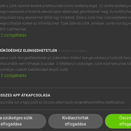
zek a sütik nyomon követik a felhasználó online tevékenységét. Az online tevékeny
egismerésével a hirdetők relevánsabb reklámokat jeleníthetnek meg, és korlátozhat
elhasználó hány alkalommal láthat egy hirdetést. Ezek a sütik más szervezetekkel és
egoszthatják ezeket az információkat. Ezek állandó sütik, amelyek szinte mindig 
éltől származnak.
2
szolgáltatás
ŰKÖDÉSHEZ ELENGEDHETETLEN
(mindig szükséges)
zek a sütik elengedhetetlenek az oldalunkon történő böngészéshez,a funkciók hasz
elhasználók nem tilthatják le azokat. A feltétlenül szükséges sütik közé tartoznak t
zemélyre szabott beállításokat kezelő sütik.
3
szolgáltatás
SSZES APP ÁTKAPCSOLÁSA
HASZNÁLÓKNAK
SÚGÓ
asználja ezt a kapcsolót az összes alkalmazás engedélyezéséhez/letiltásához.
K
RÓLUNK
NTÉZMÉNYEKNEK
ELÉRHETŐSÉG
a szükséges sütik
Kiválasztottak
Összes
MEGOLDÁSOK
SÜTI BEÁLLÍTÁSOK
elfogadása
elfogadása
elfog