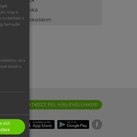
sok
ségek
soká
ják, hogy a
 hirdetőkkel is
sokadalom
egy harmadik
nálatához, és a
öbbek között a
IRATKOZZ FEL HÍRLEVELÜNKRE!
 süti
adása