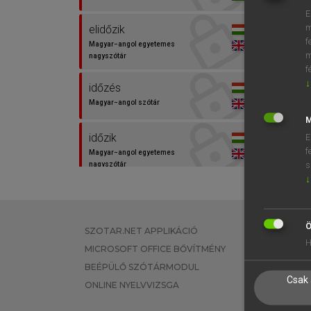
E
m
elidőzik
f
Magyar−angol egyetemes
m
nagyszótár
f
↓
időzés
Magyar−angol szótár
M
időzik
E
f
Magyar−angol egyetemes
s
nagyszótár
↓
időzik
Magyar−angol szótár
Ö
SZOTAR.NET APPLIKÁCIÓ
EGYÉNI FEL
H
tartózkodás
MICROSOFT OFFICE BŐVÍTMÉNY
TANULÓKNA
Magyar−angol egyetemes
BEÉPÜLŐ SZÓTÁRMODUL
OKTATÁSI I
nagyszótár
Csak 
ONLINE NYELVVIZSGA
VÁLLALATI 