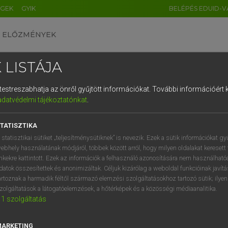
ÉGEK
GYIK
BELÉPÉS EDUID-V
ELŐZMÉNYEK
 LISTÁJA
és testreszabhatja az önről gyűjtött információkat.
További információért k
HU
DE
CN
FR
ES
IT
NL
RU
GR
adatvédelmi tájékoztatónkat
.
entes angol szótár
1
2
3
4
5
6
7
8
9
TATISZTIKA
fn
rn
időzés (vhol)
q
w
e
r
t
z
u
i
 statisztikai sütiket „teljesítménysütiknek” is nevezik. Ezek a sütik információkat gy
(átmeneti) tartózkodás
ebhely használatának módjáról, többek között arról, hogy milyen oldalakat keresett 
a
s
d
f
g
h
j
k
l
é
inkekre kattintott. Ezek az információk a felhasználó azonosítására nem használható
ige
(átmenetileg) tartózkodik
datok összesítettek és anonimizáltak. Céljuk kizárólag a weboldal funkcióinak javít
időzik (vhol)
í
y
x
c
v
b
n
m
,
.
artoznak a harmadik féltől származó elemzési szolgáltatásokhoz tartozó sütik; ilye
zolgáltatások a látogatóelemzések, a hőtérképek és a közösségi médiaanalitika.
1
szolgáltatás
urn
keresése szótárainkban
MARKETING