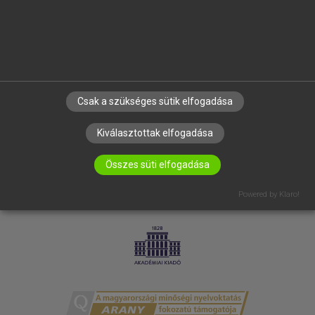
RÓLUNK
ELÉRHETŐSÉG
SÜTI BEÁLLÍTÁSOK
IRATKOZZ FEL HÍRLEVELÜNKRE!
Csak a szükséges sütik elfogadása
Kiválasztottak elfogadása
Összes süti elfogadása
Powered by Klaro!
LICENCSZERZŐDÉS
ADATVÉDELEM