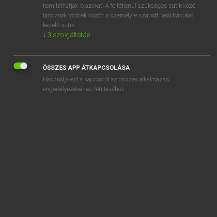
nem tilthatják le azokat. A feltétlenül szükséges sütik közé
sógornő
tartoznak többek között a személyre szabott beállításokat
sógorság
kezelő sütik.
↓
3
szolgáltatás
ÖSSZES APP ÁTKAPCSOLÁSA
SZOTAR.NET APPLIKÁCIÓ
Használja ezt a kapcsolót az összes alkalmazás
engedélyezéséhez/letiltásához.
MICROSOFT OFFICE BŐVÍTMÉNY
BEÉPÜLŐ SZÓTÁRMODUL
ONLINE NYELVVIZSGA
EGYÉNI FELHASZNÁLÓKNAK
TANULÓKNAK
OKTATÁSI INTÉZMÉNYEKNEK
VÁLLALATI MEGOLDÁSOK
SÚGÓ