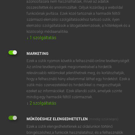
azonosítására nem használhatóak, mivel az adatok
összesítettek és anonimizáltak. Céljuk kizárólag a weboldal
fn
sog
mocsár
funkcióinak javítása. Ezek közé tartoznak a harmadik féltől
származó elemzési szolgáltatásokhoz tartozó sütik; ilyen
elemzési szolgáltatások a látogatóelemzések, a hőtérképek és a
⚲ sog
keresése szótárainkban
közösségi médiaanalitika.
↓
1
szolgáltatás
MARKETING
Ezek a sütik nyomon követik a felhasználó online tevékenységét.
DÍJMENTES ANGOL SZÓTÁR
Az online tevékenységek megismerésével a hirdetők
relevánsabb reklámokat jeleníthetnek meg, és korlátozhatják,
software piracy
hogy a felhasználó hány alkalommal láthat egy hirdetést. Ezek a
software tool
sütik más szervezetekkel és hirdetőkkel is megoszthatják
ezeket az információkat. Ezek állandó sütik, amelyek szinte
softwood
mindig egy harmadik féltől származnak.
softy
↓
2
szolgáltatás
sog
MŰKÖDÉSHEZ ELENGEDHETETLEN
(mindig szükséges)
soggy
Ezek a sütik elengedhetetlenek az oldalunkon történő
sógor
böngészéshez,a funkciók használatához, és a felhasználók