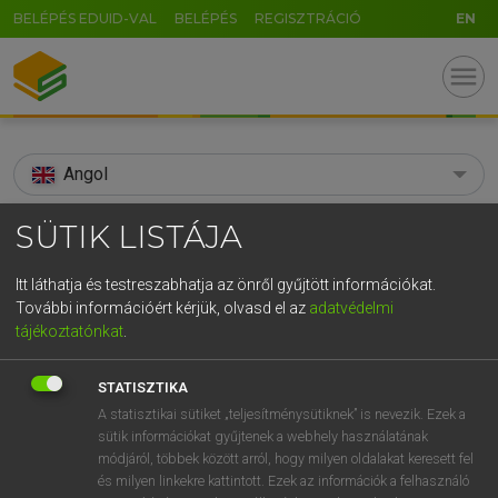
BELÉPÉS EDUID-VAL
BELÉPÉS
REGISZTRÁCIÓ
EN
menu
Angol
search
SÜTIK LISTÁJA
GR
KERESÉS
Itt láthatja és testreszabhatja az önről gyűjtött információkat.
5
6
7
8
9
ö
ü
ó
További információért kérjük, olvasd el az
adatvédelmi
TALÁLATOK
87 ms (5 db)
tájékoztatónkat
.
r
t
z
u
i
o
p
ő
ú
sog
“ingrain” paper
STATISZTIKA
g
h
j
k
l
é
á
ű
Ω
Díjmentes angol szótár
Európai uniós terminológiai szótár
A statisztikai sütiket „teljesítménysütiknek” is nevezik. Ezek a
sütik információkat gyűjtenek a webhely használatának
v
b
n
m
,
.
-
AltGr
módjáról, többek között arról, hogy milyen oldalakat keresett fel
Díjmentes angol szótár
arrow_forward_ios
és milyen linkekre kattintott. Ezek az információk a felhasználó