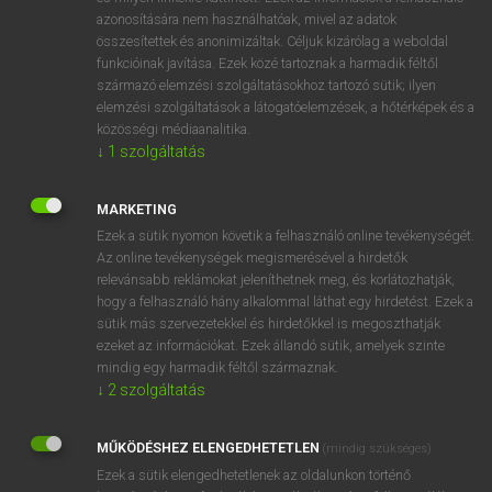
azonosítására nem használhatóak, mivel az adatok
mn
softening
lágyító
összesítettek és anonimizáltak. Céljuk kizárólag a weboldal
fn
lágyulás
funkcióinak javítása. Ezek közé tartoznak a harmadik féltől
származó elemzési szolgáltatásokhoz tartozó sütik; ilyen
enyhülés
elemzési szolgáltatások a látogatóelemzések, a hőtérképek és a
puhítás
közösségi médiaanalitika.
szelídülés
↓
1
szolgáltatás
→
ige
(Infinitive)
soften
MARKETING
Ezek a sütik nyomon követik a felhasználó online tevékenységét.
⚲ softening
keresése szótárainkban
Az online tevékenységek megismerésével a hirdetők
relevánsabb reklámokat jeleníthetnek meg, és korlátozhatják,
hogy a felhasználó hány alkalommal láthat egy hirdetést. Ezek a
sütik más szervezetekkel és hirdetőkkel is megoszthatják
ezeket az információkat. Ezek állandó sütik, amelyek szinte
DÍJMENTES ANGOL SZÓTÁR
mindig egy harmadik féltől származnak.
↓
2
szolgáltatás
soft drink
soft drug
MŰKÖDÉSHEZ ELENGEDHETETLEN
(mindig szükséges)
Ezek a sütik elengedhetetlenek az oldalunkon történő
soften