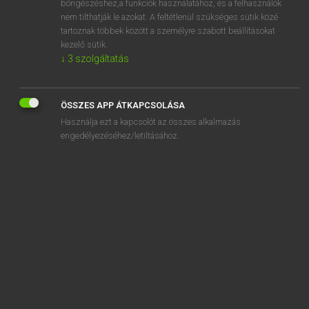
böngészéshez,a funkciók használatához, és a felhasználók
softener
nem tilthatják le azokat. A feltétlenül szükséges sütik közé
tartoznak többek között a személyre szabott beállításokat
softening
kezelő sütik.
↓
3
szolgáltatás
soft fruit
soft furnishings
soft-headed
ÖSSZES APP ÁTKAPCSOLÁSA
Használja ezt a kapcsolót az összes alkalmazás
soft-hearted
engedélyezéséhez/letiltásához.
SZOTAR.NET APPLIKÁCIÓ
MICROSOFT OFFICE BŐVÍTMÉNY
BEÉPÜLŐ SZÓTÁRMODUL
ONLINE NYELVVIZSGA
EGYÉNI FELHASZNÁLÓKNAK