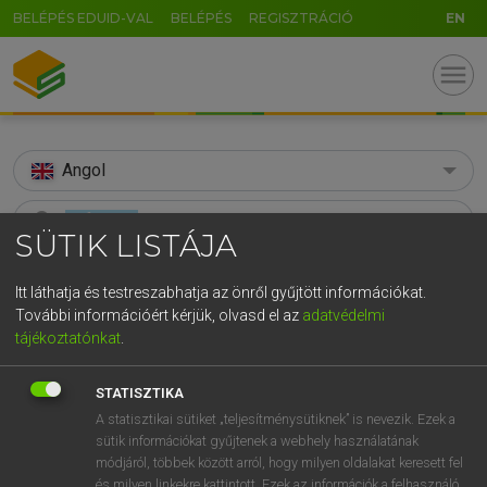
BELÉPÉS EDUID-VAL
BELÉPÉS
REGISZTRÁCIÓ
EN
menu
Angol
search
SÜTIK LISTÁJA
GR
KERESÉS
Itt láthatja és testreszabhatja az önről gyűjtött információkat.
5
6
7
8
9
ö
ü
ó
További információért kérjük, olvasd el az
adatvédelmi
TALÁLATOK
122 ms (64 db)
tájékoztatónkat
.
r
t
z
u
i
o
p
ő
ú
softening
soften
softe
g
h
j
k
l
é
á
ű
Ω
STATISZTIKA
Díjmentes angol szótár
Díjmentes angol szótár
Angol−m
A statisztikai sütiket „teljesítménysütiknek” is nevezik. Ezek a
v
b
n
m
,
.
-
AltGr
sütik információkat gyűjtenek a webhely használatának
módjáról, többek között arról, hogy milyen oldalakat keresett fel
Díjmentes angol szótár
arrow_forward_ios
és milyen linkekre kattintott. Ezek az információk a felhasználó