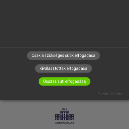
SÚGÓ
RÓLUNK
ELÉRHETŐSÉG
SÜTI BEÁLLÍTÁSOK
IRATKOZZ FEL HÍRLEVELÜNKRE!
Csak a szükséges sütik elfogadása
Kiválasztottak elfogadása
Összes süti elfogadása
Powered by Klaro!
LICENCSZERZŐDÉS
ADATVÉDELEM