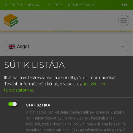
BELÉPÉS EDUID-VAL
BELÉPÉS
REGISZTRÁCIÓ
EN
menu
Angol
search
SÜTIK LISTÁJA
GR
KERESÉS
Itt láthatja és testreszabhatja az önről gyűjtött információkat.
5
6
7
8
9
ö
ü
ó
További információért kérjük, olvasd el az
adatvédelmi
TALÁLATOK
68 ms (9 db)
tájékoztatónkat
.
r
t
z
u
i
o
p
ő
ú
soft-pedal
soft-pedal
g
h
j
k
l
é
á
ű
Ω
STATISZTIKA
Díjmentes angol szótár
Angol−magyar egyetemes nagyszótár
A statisztikai sütiket „teljesítménysütiknek” is nevezik. Ezek a
v
b
n
m
,
.
-
AltGr
sütik információkat gyűjtenek a webhely használatának
módjáról, többek között arról, hogy milyen oldalakat keresett fel
Díjmentes angol szótár
arrow_forward_ios
és milyen linkekre kattintott. Ezek az információk a felhasználó