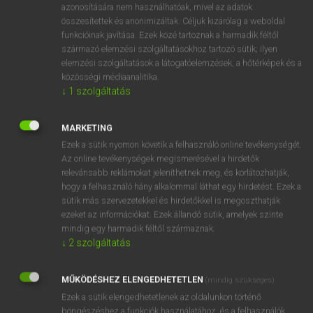
azonosítására nem használhatóak, mivel az adatok
ige
soft-pedal
enyhít
összesítettek és anonimizáltak. Céljuk kizárólag a weboldal
funkcióinak javítása. Ezek közé tartoznak a harmadik féltől
mérsékel
származó elemzési szolgáltatásokhoz tartozó sütik; ilyen
letompít
elemzési szolgáltatások a látogatóelemzések, a hőtérképek és a
közösségi médiaanalitika.
↓
1
szolgáltatás
⚲ soft-pedal
keresése szótárainkban
MARKETING
Ezek a sütik nyomon követik a felhasználó online tevékenységét.
Az online tevékenységek megismerésével a hirdetők
relevánsabb reklámokat jeleníthetnek meg, és korlátozhatják,
DÍJMENTES ANGOL SZÓTÁR
hogy a felhasználó hány alkalommal láthat egy hirdetést. Ezek a
sütik más szervezetekkel és hirdetőkkel is megoszthatják
softish
ezeket az információkat. Ezek állandó sütik, amelyek szinte
mindig egy harmadik féltől származnak.
softly
↓
2
szolgáltatás
softly-softly
softness
MŰKÖDÉSHEZ ELENGEDHETETLEN
(mindig szükséges)
Ezek a sütik elengedhetetlenek az oldalunkon történő
soft-pedal
böngészéshez,a funkciók használatához, és a felhasználók