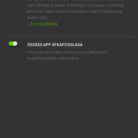
soft-sawder
nem tilthatják le azokat. A feltétlenül szükséges sütik közé
tartoznak többek között a személyre szabott beállításokat
soft-shelled
kezelő sütik.
soft-soap
↓
3
szolgáltatás
soft-solder
ÖSSZES APP ÁTKAPCSOLÁSA
Használja ezt a kapcsolót az összes alkalmazás
engedélyezéséhez/letiltásához.
SZOTAR.NET APPLIKÁCIÓ
MICROSOFT OFFICE BŐVÍTMÉNY
BEÉPÜLŐ SZÓTÁRMODUL
ONLINE NYELVVIZSGA
EGYÉNI FELHASZNÁLÓKNAK
TANULÓKNAK
OKTATÁSI INTÉZMÉNYEKNEK
VÁLLALATI MEGOLDÁSOK