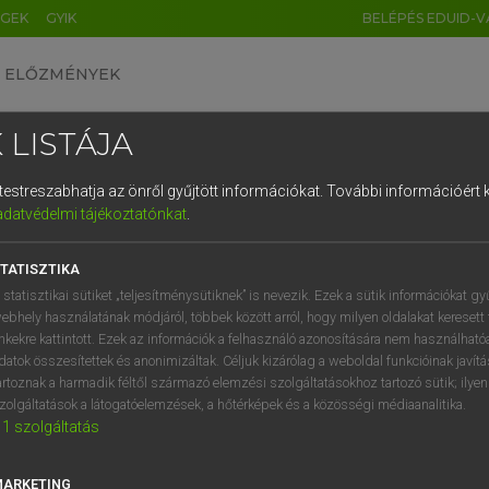
ÉGEK
GYIK
BELÉPÉS EDUID-V
ELŐZMÉNYEK
 LISTÁJA
és testreszabhatja az önről gyűjtött információkat.
További információért k
HU
DE
CN
FR
ES
IT
NL
RU
GR
adatvédelmi tájékoztatónkat
.
entes angol szótár
1
2
3
4
5
6
7
8
9
TATISZTIKA
fn
orr
q
w
e
r
t
z
u
i
 statisztikai sütiket „teljesítménysütiknek” is nevezik. Ezek a sütik információkat gy
ebhely használatának módjáról, többek között arról, hogy milyen oldalakat keresett 
a
s
d
f
g
h
j
k
l
é
inkekre kattintott. Ezek az információk a felhasználó azonosítására nem használható
datok összesítettek és anonimizáltak. Céljuk kizárólag a weboldal funkcióinak javít
ut
keresése szótárainkban
í
y
x
c
v
b
n
m
,
.
artoznak a harmadik féltől származó elemzési szolgáltatásokhoz tartozó sütik; ilye
zolgáltatások a látogatóelemzések, a hőtérképek és a közösségi médiaanalitika.
1
szolgáltatás
MARKETING