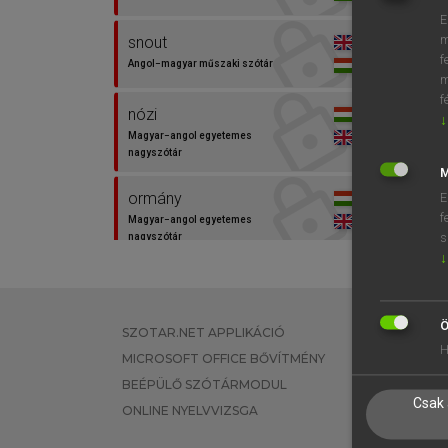
E
m
snout
f
Angol−magyar műszaki szótár
m
f
nózi
↓
Magyar−angol egyetemes
nagyszótár
M
ormány
E
f
Magyar−angol egyetemes
s
nagyszótár
↓
ormányosbogár
Magyar−angol egyetemes
nagyszótár
Ö
SZOTAR.NET APPLIKÁCIÓ
EGYÉNI FEL
H
MICROSOFT OFFICE BŐVÍTMÉNY
TANULÓKNA
orr
BEÉPÜLŐ SZÓTÁRMODUL
OKTATÁSI I
Magyar−angol egyetemes
Csak 
nagyszótár
ONLINE NYELVVIZSGA
VÁLLALATI 