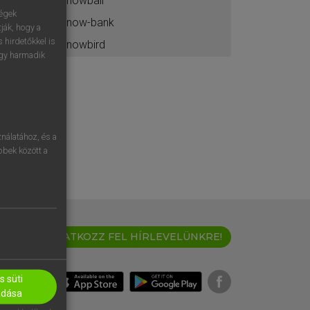
snowball
ségek
snow-bank
ják, hogy a
 hirdetőkkel is
snowbird
egy harmadik
nálatához, és a
öbbek között a
IRATKOZZ FEL HÍRLEVELÜNKRE!
 süti
adása