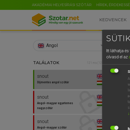
AKADÉMIAI HELYESÍRÁSI SZÓTÁR
HÍREK, ÉRDEKESS
KEDVENCEK
SÜTIK
search
Angol
Itt láthatja 
EN
olvasd el az
TALÁLATOK
Díjm
121 ms (12 db)
0
S
snout
snout
A
Díjmentes angol szótár
w
l
a
snout
⚲ sno
t
Angol−magyar egyetemes
s
nagyszótár
↓
snout
Angol−magyar szótár