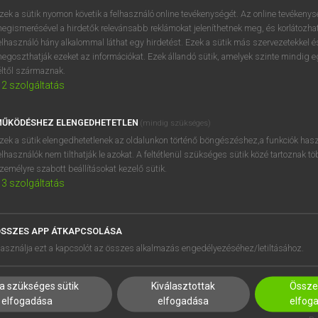
zek a sütik nyomon követik a felhasználó online tevékenységét. Az online tevékeny
egismerésével a hirdetők relevánsabb reklámokat jeleníthetnek meg, és korlátozhat
elhasználó hány alkalommal láthat egy hirdetést. Ezek a sütik más szervezetekkel és
egoszthatják ezeket az információkat. Ezek állandó sütik, amelyek szinte mindig 
éltől származnak.
2
szolgáltatás
ŰKÖDÉSHEZ ELENGEDHETETLEN
(mindig szükséges)
zek a sütik elengedhetetlenek az oldalunkon történő böngészéshez,a funkciók hasz
elhasználók nem tilthatják le azokat. A feltétlenül szükséges sütik közé tartoznak t
zemélyre szabott beállításokat kezelő sütik.
3
szolgáltatás
SSZES APP ÁTKAPCSOLÁSA
HASZNÁLÓKNAK
SÚGÓ
asználja ezt a kapcsolót az összes alkalmazás engedélyezéséhez/letiltásához.
K
RÓLUNK
NTÉZMÉNYEKNEK
ELÉRHETŐSÉG
a szükséges sütik
Kiválasztottak
Összes
MEGOLDÁSOK
SÜTI BEÁLLÍTÁSOK
elfogadása
elfogadása
elfog