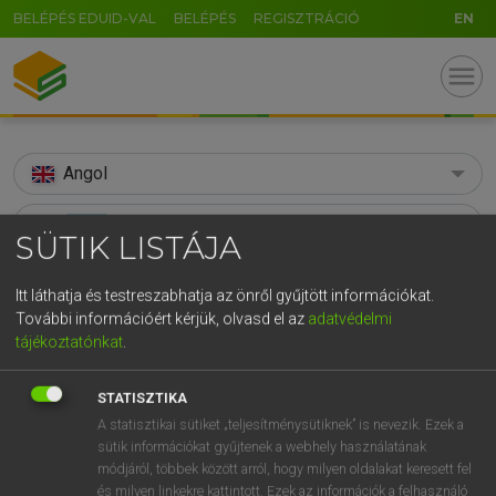
BELÉPÉS EDUID-VAL
BELÉPÉS
REGISZTRÁCIÓ
EN
menu
Angol
search
SÜTIK LISTÁJA
GR
KERESÉS
Itt láthatja és testreszabhatja az önről gyűjtött információkat.
5
6
7
8
9
ö
ü
ó
További információért kérjük, olvasd el az
adatvédelmi
TALÁLATOK
101 ms (14 db)
tájékoztatónkat
.
r
t
z
u
i
o
p
ő
ú
snort
snort
g
h
j
k
l
é
á
ű
Ω
STATISZTIKA
Díjmentes angol szótár
Angol−magyar egyetemes nagyszótár
A statisztikai sütiket „teljesítménysütiknek” is nevezik. Ezek a
v
b
n
m
,
.
-
AltGr
sütik információkat gyűjtenek a webhely használatának
módjáról, többek között arról, hogy milyen oldalakat keresett fel
Díjmentes angol szótár
arrow_forward_ios
és milyen linkekre kattintott. Ezek az információk a felhasználó