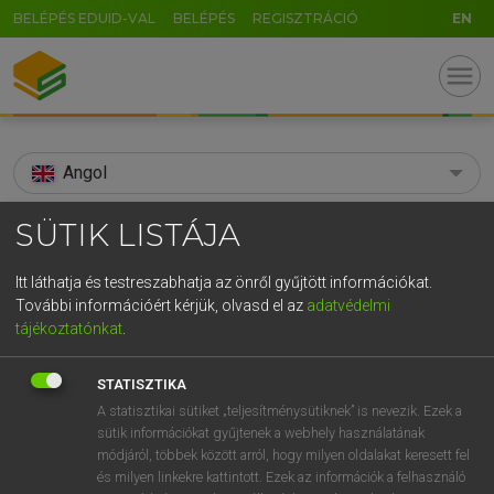
BELÉPÉS EDUID-VAL
BELÉPÉS
REGISZTRÁCIÓ
EN
menu
Angol
search
SÜTIK LISTÁJA
GR
KERESÉS
Itt láthatja és testreszabhatja az önről gyűjtött információkat.
5
6
7
8
9
ö
ü
ó
További információért kérjük, olvasd el az
adatvédelmi
TALÁLATOK
90 ms (4 db)
tájékoztatónkat
.
r
t
z
u
i
o
p
ő
ú
snooty
snooty
STATISZTIKA
g
h
j
k
l
é
á
ű
Ω
Díjmentes angol szótár
Angol−magyar egyetemes nagyszótár
A statisztikai sütiket „teljesítménysütiknek” is nevezik. Ezek a
sütik információkat gyűjtenek a webhely használatának
v
b
n
m
,
.
-
AltGr
módjáról, többek között arról, hogy milyen oldalakat keresett fel
Díjmentes angol szótár
arrow_forward_ios
és milyen linkekre kattintott. Ezek az információk a felhasználó