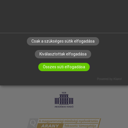
RÓLUNK
ELÉRHETŐSÉG
SÜTI BEÁLLÍTÁSOK
IRATKOZZ FEL HÍRLEVELÜNKRE!
Csak a szükséges sütik elfogadása
Kiválasztottak elfogadása
Összes süti elfogadása
Powered by Klaro!
LICENCSZERZŐDÉS
ADATVÉDELEM