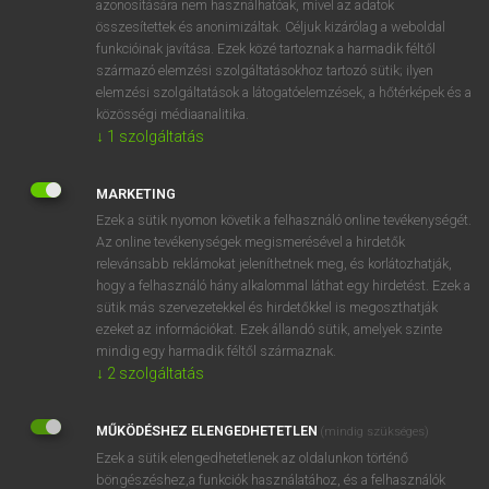
azonosítására nem használhatóak, mivel az adatok
összesítettek és anonimizáltak. Céljuk kizárólag a weboldal
mn
snooty
felvágós
funkcióinak javítása. Ezek közé tartoznak a harmadik féltől
származó elemzési szolgáltatásokhoz tartozó sütik; ilyen
elemzési szolgáltatások a látogatóelemzések, a hőtérképek és a
⚲ snooty
keresése szótárainkban
közösségi médiaanalitika.
↓
1
szolgáltatás
MARKETING
Ezek a sütik nyomon követik a felhasználó online tevékenységét.
DÍJMENTES ANGOL SZÓTÁR
Az online tevékenységek megismerésével a hirdetők
relevánsabb reklámokat jeleníthetnek meg, és korlátozhatják,
snooker
hogy a felhasználó hány alkalommal láthat egy hirdetést. Ezek a
snoop
sütik más szervezetekkel és hirdetőkkel is megoszthatják
ezeket az információkat. Ezek állandó sütik, amelyek szinte
snooper
mindig egy harmadik féltől származnak.
snoot
↓
2
szolgáltatás
snooty
MŰKÖDÉSHEZ ELENGEDHETETLEN
(mindig szükséges)
snooze
Ezek a sütik elengedhetetlenek az oldalunkon történő
snore
böngészéshez,a funkciók használatához, és a felhasználók