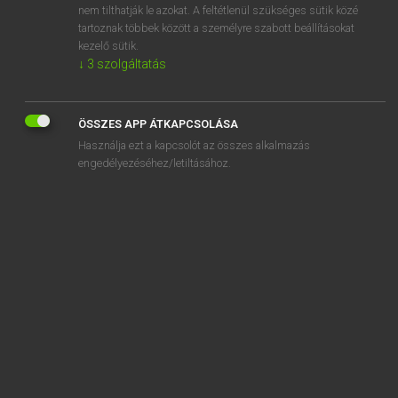
nem tilthatják le azokat. A feltétlenül szükséges sütik közé
snoring
tartoznak többek között a személyre szabott beállításokat
snorkel
kezelő sütik.
↓
3
szolgáltatás
ÖSSZES APP ÁTKAPCSOLÁSA
SZOTAR.NET APPLIKÁCIÓ
Használja ezt a kapcsolót az összes alkalmazás
engedélyezéséhez/letiltásához.
MICROSOFT OFFICE BŐVÍTMÉNY
BEÉPÜLŐ SZÓTÁRMODUL
ONLINE NYELVVIZSGA
EGYÉNI FELHASZNÁLÓKNAK
TANULÓKNAK
OKTATÁSI INTÉZMÉNYEKNEK
VÁLLALATI MEGOLDÁSOK
SÚGÓ