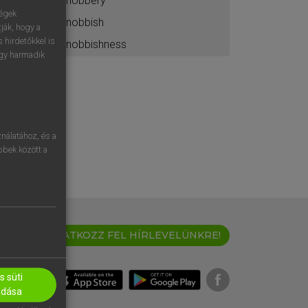
snobbery
ségek
snobbish
ják, hogy a
 hirdetőkkel is
snobbishness
egy harmadik
nálatához, és a
öbbek között a
IRATKOZZ FEL HÍRLEVELÜNKRE!
 süti
adása