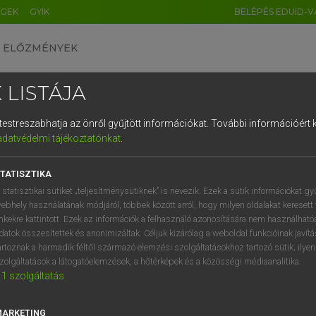
ÉGEK
GYIK
BELÉPÉS EDUID-V
ELŐZMÉNYEK
 LISTÁJA
és testreszabhatja az önről gyűjtött információkat.
További információért k
HU
DE
CN
FR
ES
IT
NL
RU
GR
adatvédelmi tájékoztatónkat
.
entes angol szótár
1
2
3
4
5
6
7
8
9
TATISZTIKA
fn
sznob
q
w
e
r
t
z
u
i
 statisztikai sütiket „teljesítménysütiknek” is nevezik. Ezek a sütik információkat gy
ebhely használatának módjáról, többek között arról, hogy milyen oldalakat keresett 
a
s
d
f
g
h
j
k
l
é
inkekre kattintott. Ezek az információk a felhasználó azonosítására nem használható
datok összesítettek és anonimizáltak. Céljuk kizárólag a weboldal funkcióinak javít
b
keresése szótárainkban
í
y
x
c
v
b
n
m
,
.
artoznak a harmadik féltől származó elemzési szolgáltatásokhoz tartozó sütik; ilye
zolgáltatások a látogatóelemzések, a hőtérképek és a közösségi médiaanalitika.
1
szolgáltatás
MARKETING