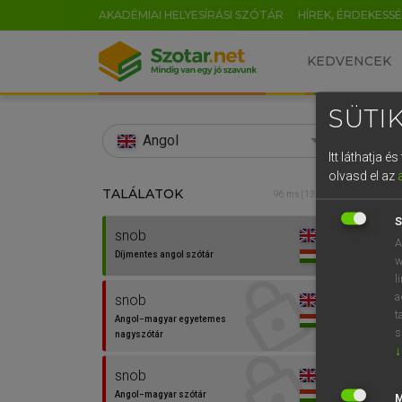
AKADÉMIAI HELYESÍRÁSI SZÓTÁR
HÍREK, ÉRDEKESS
KEDVENCEK
SÜTIK
search
Angol
Itt láthatja 
EN
olvasd el az
TALÁLATOK
Díjm
96 ms (13 db)
0
S
snob
snob
A
Díjmentes angol szótár
w
l
a
snob
⚲ sno
t
Angol−magyar egyetemes
s
nagyszótár
↓
snob
Angol−magyar szótár