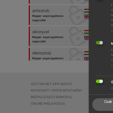
E
m
antisznob
f
Magyar−angol egyetemes
m
nagyszótár
f
↓
elkönyvel
Magyar−angol egyetemes
nagyszótár
M
E
ellensznob
f
Magyar−angol egyetemes
s
nagyszótár
↓
játszik
Magyar−angol szótár
Ö
SZOTAR.NET APPLIKÁCIÓ
EGYÉNI FEL
H
MICROSOFT OFFICE BŐVÍTMÉNY
TANULÓKNA
put down
BEÉPÜLŐ SZÓTÁRMODUL
OKTATÁSI I
Angol−magyar egyetemes
Csak 
nagyszótár
ONLINE NYELVVIZSGA
VÁLLALATI 