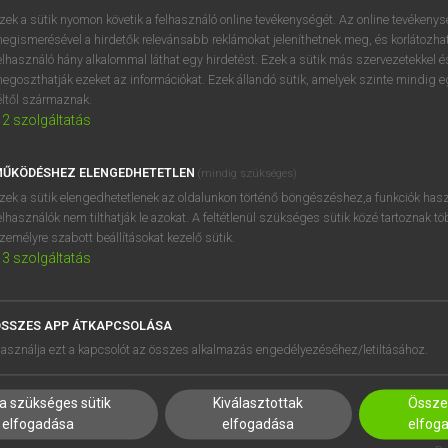
zek a sütik nyomon követik a felhasználó online tevékenységét. Az online tevékeny
egismerésével a hirdetők relevánsabb reklámokat jeleníthetnek meg, és korlátozhat
elhasználó hány alkalommal láthat egy hirdetést. Ezek a sütik más szervezetekkel és
egoszthatják ezeket az információkat. Ezek állandó sütik, amelyek szinte mindig 
éltől származnak.
2
szolgáltatás
ŰKÖDÉSHEZ ELENGEDHETETLEN
(mindig szükséges)
zek a sütik elengedhetetlenek az oldalunkon történő böngészéshez,a funkciók hasz
elhasználók nem tilthatják le azokat. A feltétlenül szükséges sütik közé tartoznak t
zemélyre szabott beállításokat kezelő sütik.
3
szolgáltatás
SSZES APP ÁTKAPCSOLÁSA
HASZNÁLÓKNAK
SÚGÓ
asználja ezt a kapcsolót az összes alkalmazás engedélyezéséhez/letiltásához.
K
RÓLUNK
NTÉZMÉNYEKNEK
ELÉRHETŐSÉG
a szükséges sütik
Kiválasztottak
Összes
MEGOLDÁSOK
SÜTI BEÁLLÍTÁSOK
elfogadása
elfogadása
elfog