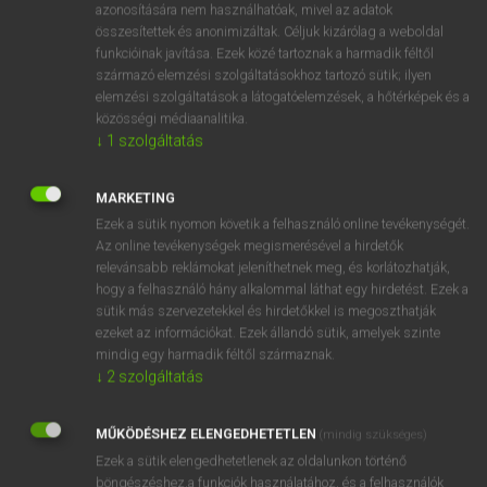
azonosítására nem használhatóak, mivel az adatok
fn
smuggling
csempészés
összesítettek és anonimizáltak. Céljuk kizárólag a weboldal
funkcióinak javítása. Ezek közé tartoznak a harmadik féltől
csempészet
származó elemzési szolgáltatásokhoz tartozó sütik; ilyen
→
ige
(Infinitive)
smuggle
elemzési szolgáltatások a látogatóelemzések, a hőtérképek és a
közösségi médiaanalitika.
↓
1
szolgáltatás
⚲ smuggling
keresése szótárainkban
MARKETING
Ezek a sütik nyomon követik a felhasználó online tevékenységét.
Az online tevékenységek megismerésével a hirdetők
relevánsabb reklámokat jeleníthetnek meg, és korlátozhatják,
DÍJMENTES ANGOL SZÓTÁR
hogy a felhasználó hány alkalommal láthat egy hirdetést. Ezek a
sütik más szervezetekkel és hirdetőkkel is megoszthatják
smudgy
ezeket az információkat. Ezek állandó sütik, amelyek szinte
smug
mindig egy harmadik féltől származnak.
↓
2
szolgáltatás
smuggle
smuggler
MŰKÖDÉSHEZ ELENGEDHETETLEN
(mindig szükséges)
smuggling
Ezek a sütik elengedhetetlenek az oldalunkon történő
böngészéshez,a funkciók használatához, és a felhasználók