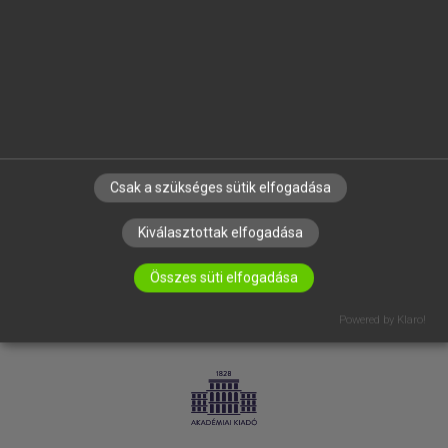
SÚGÓ
RÓLUNK
ELÉRHETŐSÉG
SÜTI BEÁLLÍTÁSOK
IRATKOZZ FEL HÍRLEVELÜNKRE!
Csak a szükséges sütik elfogadása
Kiválasztottak elfogadása
Összes süti elfogadása
Powered by Klaro!
LICENCSZERZŐDÉS
ADATVÉDELEM