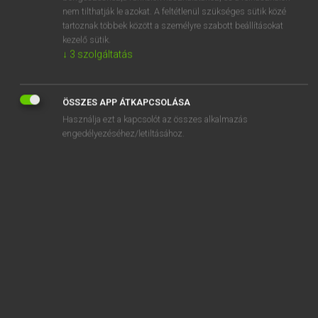
smugly
nem tilthatják le azokat. A feltétlenül szükséges sütik közé
smugness
tartoznak többek között a személyre szabott beállításokat
kezelő sütik.
smut
↓
3
szolgáltatás
smutty
ÖSSZES APP ÁTKAPCSOLÁSA
Használja ezt a kapcsolót az összes alkalmazás
engedélyezéséhez/letiltásához.
SZOTAR.NET APPLIKÁCIÓ
MICROSOFT OFFICE BŐVÍTMÉNY
BEÉPÜLŐ SZÓTÁRMODUL
ONLINE NYELVVIZSGA
EGYÉNI FELHASZNÁLÓKNAK
TANULÓKNAK
OKTATÁSI INTÉZMÉNYEKNEK
VÁLLALATI MEGOLDÁSOK