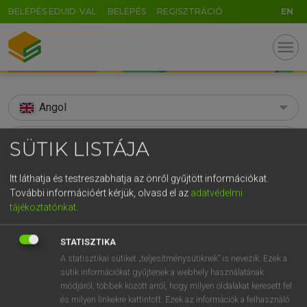
BELÉPÉS EDUID-VAL
BELÉPÉS
REGISZTRÁCIÓ
EN
menu
Angol
search
SÜTIK LISTÁJA
GR
KERESÉS
Itt láthatja és testreszabhatja az önről gyűjtött információkat.
5
6
7
8
9
ö
ü
ó
További információért kérjük, olvasd el az
adatvédelmi
TALÁLATOK
113 ms (47 db)
tájékoztatónkat
.
r
t
z
u
i
o
p
ő
ú
smuggling
smuggle
smugg
g
h
j
k
l
é
á
ű
Ω
STATISZTIKA
Díjmentes angol szótár
Díjmentes angol szótár
Angol−m
A statisztikai sütiket „teljesítménysütiknek” is nevezik. Ezek a
v
b
n
m
,
.
-
AltGr
sütik információkat gyűjtenek a webhely használatának
módjáról, többek között arról, hogy milyen oldalakat keresett fel
Díjmentes angol szótár
arrow_forward_ios
és milyen linkekre kattintott. Ezek az információk a felhasználó