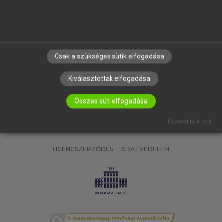
SÚGÓ
RÓLUNK
ELÉRHETŐSÉG
SÜTI BEÁLLÍTÁSOK
Csak a szükséges sütik elfogadása
IRATKOZZ FEL HÍRLEVELÜNKRE!
Kiválasztottak elfogadása
Összes süti elfogadása
Powered by Klaro!
LICENCSZERZŐDÉS
ADATVÉDELEM