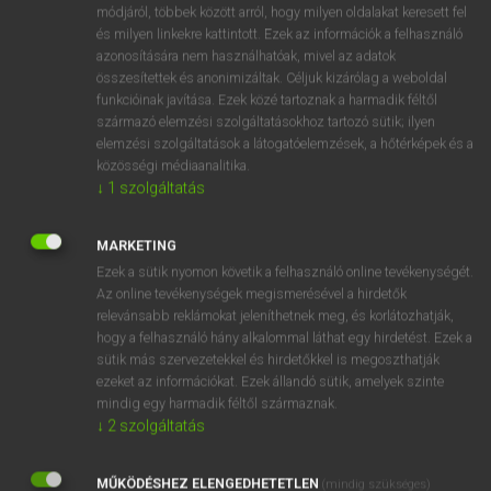
Magyar−angol egyetemes nagyszótár
arrow_forward_ios
módjáról, többek között arról, hogy milyen oldalakat keresett fel
és milyen linkekre kattintott. Ezek az információk a felhasználó
azonosítására nem használhatóak, mivel az adatok
összesítettek és anonimizáltak. Céljuk kizárólag a weboldal
funkcióinak javítása. Ezek közé tartoznak a harmadik féltől
származó elemzési szolgáltatásokhoz tartozó sütik; ilyen
elemzési szolgáltatások a látogatóelemzések, a hőtérképek és a
VAN ELŐFIZETÉSED?
közösségi médiaanalitika.
↓
1
szolgáltatás
Van előfizetésem a teljes szócikk megtekintéséhez.
BELÉPÉS
MARKETING
Ezek a sütik nyomon követik a felhasználó online tevékenységét.
Az online tevékenységek megismerésével a hirdetők
relevánsabb reklámokat jeleníthetnek meg, és korlátozhatják,
hogy a felhasználó hány alkalommal láthat egy hirdetést. Ezek a
sütik más szervezetekkel és hirdetőkkel is megoszthatják
ezeket az információkat. Ezek állandó sütik, amelyek szinte
NINCS ELŐFIZETÉSED?
mindig egy harmadik féltől származnak.
↓
2
szolgáltatás
Nincs regisztrációm és előfizetésem. A szótár 2 órás,
díjmentes próbaverziójának elindításához regisztrálok és
MŰKÖDÉSHEZ ELENGEDHETETLEN
belépek
.
(mindig szükséges)