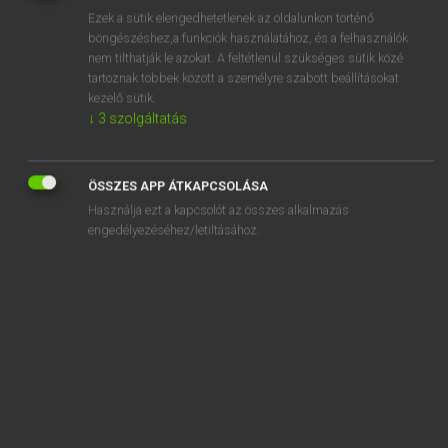
Ezek a sütik elengedhetetlenek az oldalunkon történő
REGISZTRÁCIÓ
böngészéshez,a funkciók használatához, és a felhasználók
nem tilthatják le azokat. A feltétlenül szükséges sütik közé
tartoznak többek között a személyre szabott beállításokat
kezelő sütik.
↓
3
szolgáltatás
Lázár A. Péter, Varga György
ÖSSZES APP ÁTKAPCSOLÁSA
MAGYAR−ANGOL EGYETEMES NAGYSZÓTÁR
Használja ezt a kapcsolót az összes alkalmazás
Kapcsolódó anyagok
engedélyezéséhez/letiltásához.
nevezett
nevezetű
nevező
névházasság
nevisi
névjegy