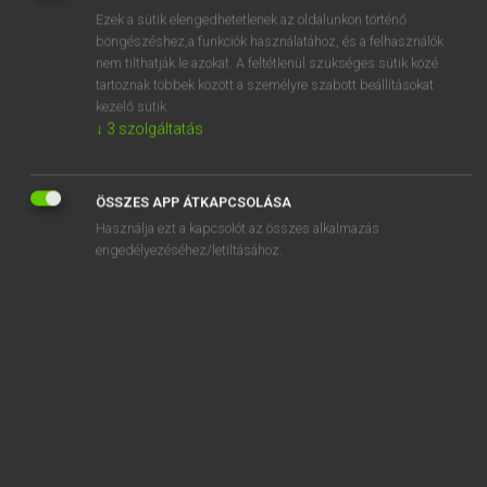
Ezek a sütik elengedhetetlenek az oldalunkon történő
REGISZTRÁCIÓ
böngészéshez,a funkciók használatához, és a felhasználók
nem tilthatják le azokat. A feltétlenül szükséges sütik közé
tartoznak többek között a személyre szabott beállításokat
kezelő sütik.
↓
3
szolgáltatás
Lázár A. Péter, Varga György
ÖSSZES APP ÁTKAPCSOLÁSA
MAGYAR−ANGOL EGYETEMES NAGYSZÓTÁR
Használja ezt a kapcsolót az összes alkalmazás
Kapcsolódó anyagok
engedélyezéséhez/letiltásához.
nacionalista
nacionalizál
nacionalizálás
nacionalizmus
náciszimpatizáns
nácítlanít