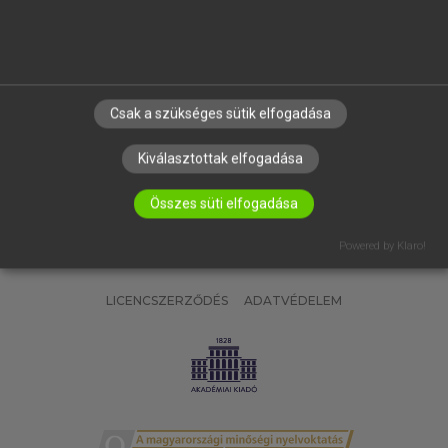
SÚGÓ
RÓLUNK
ELÉRHETŐSÉG
SÜTI BEÁLLÍTÁSOK
Csak a szükséges sütik elfogadása
IRATKOZZ FEL HÍRLEVELÜNKRE!
Kiválasztottak elfogadása
Összes süti elfogadása
Powered by Klaro!
LICENCSZERZŐDÉS
ADATVÉDELEM