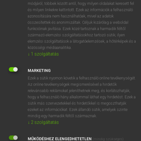
Magyar−angol egyetemes nagyszótár
módjáról, többek között arról, hogy milyen oldalakat keresett fel
és milyen linkekre kattintott. Ezek az információk a felhasználó
azonosítására nem használhatóak, mivel az adatok
összesítettek és anonimizáltak. Céljuk kizárólag a weboldal
funkcióinak javítása. Ezek közé tartoznak a harmadik féltől
származó elemzési szolgáltatásokhoz tartozó sütik; ilyen
elemzési szolgáltatások a látogatóelemzések, a hőtérképek és a
VAN ELŐFIZETÉSED?
közösségi médiaanalitika.
↓
1
szolgáltatás
Van előfizetésem a teljes szócikk megtekintéséhez.
BELÉPÉS
MARKETING
Ezek a sütik nyomon követik a felhasználó online tevékenységét.
Az online tevékenységek megismerésével a hirdetők
relevánsabb reklámokat jeleníthetnek meg, és korlátozhatják,
hogy a felhasználó hány alkalommal láthat egy hirdetést. Ezek a
sütik más szervezetekkel és hirdetőkkel is megoszthatják
ezeket az információkat. Ezek állandó sütik, amelyek szinte
NINCS ELŐFIZETÉSED?
mindig egy harmadik féltől származnak.
↓
2
szolgáltatás
Nincs regisztrációm és előfizetésem. A szótár 2 órás,
díjmentes próbaverziójának elindításához regisztrálok és
MŰKÖDÉSHEZ ELENGEDHETETLEN
belépek
.
(mindig szükséges)