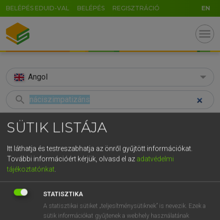
BELÉPÉS EDUID-VAL
BELÉPÉS
REGISZTRÁCIÓ
EN
menu
Angol
search
U
GR
KERESÉS
SÜTIK LISTÁJA
5
6
7
8
9
ö
ü
ó
TALÁLATOK
94 ms (1 db)
Itt láthatja és testreszabhatja az önről gyűjtött információkat.
r
t
z
u
i
o
p
ő
ú
További információért kérjük, olvasd el az
adatvédelmi
náciszimpatizáns
tájékoztatónkat
.
g
h
j
k
l
é
á
ű
Ω
Magyar−angol egyetemes nagyszótár
c
v
b
n
m
,
.
-
AltGr
STATISZTIKA
A statisztikai sütiket „teljesítménysütiknek” is nevezik. Ezek a
LÁZÁR A. PÉTER, VARGA GYÖRGY
sütik információkat gyűjtenek a webhely használatának