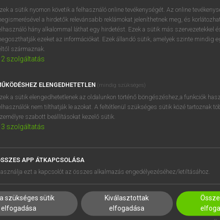
próbaverziójának elindítás
zek a sütik nyomon követik a felhasználó online tevékenységét. Az online tevékeny
BELÉPÉS
regisztrálok és
belépek
.
egismerésével a hirdetők relevánsabb reklámokat jeleníthetnek meg, és korlátozhat
elhasználó hány alkalommal láthat egy hirdetést. Ezek a sütik más szervezetekkel és
egoszthatják ezeket az információkat. Ezek állandó sütik, amelyek szinte mindig 
REGISZTRÁCIÓ
éltől származnak.
2
szolgáltatás
ŰKÖDÉSHEZ ELENGEDHETETLEN
(mindig szükséges)
zek a sütik elengedhetetlenek az oldalunkon történő böngészéshez,a funkciók hasz
elhasználók nem tilthatják le azokat. A feltétlenül szükséges sütik közé tartoznak t
zemélyre szabott beállításokat kezelő sütik.
3
szolgáltatás
SSZES APP ÁTKAPCSOLÁSA
HASZNÁLÓKNAK
SÚGÓ
asználja ezt a kapcsolót az összes alkalmazás engedélyezéséhez/letiltásához.
K
RÓLUNK
NTÉZMÉNYEKNEK
ELÉRHETŐSÉG
a szükséges sütik
Kiválasztottak
Összes
MEGOLDÁSOK
SÜTI BEÁLLÍTÁSOK
elfogadása
elfogadása
elfog