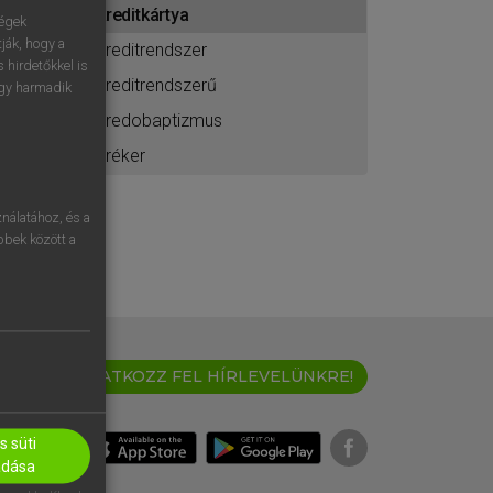
kreditkártya
ához
ségek
ják, hogy a
kreditrendszer
 hirdetőkkel is
kreditrendszerű
egy harmadik
kredobaptizmus
kréker
nálatához, és a
öbbek között a
IRATKOZZ FEL HÍRLEVELÜNKRE!
 süti
adása