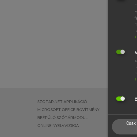
E
m
f
m
f
↓
M
E
f
s
↓
Ö
SZOTAR.NET APPLIKÁCIÓ
EGYÉNI FEL
H
MICROSOFT OFFICE BŐVÍTMÉNY
TANULÓKNA
BEÉPÜLŐ SZÓTÁRMODUL
OKTATÁSI I
Csak 
ONLINE NYELVVIZSGA
VÁLLALATI 