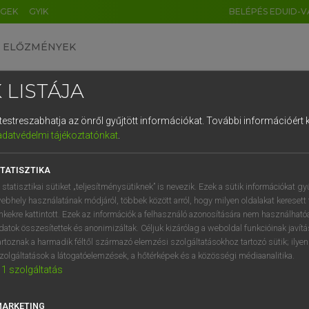
ÉGEK
GYIK
BELÉPÉS EDUID-V
ELŐZMÉNYEK
 LISTÁJA
és testreszabhatja az önről gyűjtött információkat.
További információért k
HU
DE
CN
FR
ES
IT
NL
RU
GR
adatvédelmi tájékoztatónkat
.
 A. PÉTER, VARGA GYÖRGY
1
2
3
4
5
6
7
8
9
yar−angol egyetemes nagyszótár
TATISZTIKA
q
w
e
r
t
z
u
i
 statisztikai sütiket „teljesítménysütiknek” is nevezik. Ezek a sütik információkat gy
ebhely használatának módjáról, többek között arról, hogy milyen oldalakat keresett 
a
s
d
f
g
h
j
k
l
é
inkekre kattintott. Ezek az információk a felhasználó azonosítására nem használható
datok összesítettek és anonimizáltak. Céljuk kizárólag a weboldal funkcióinak javít
í
y
x
c
v
b
n
m
,
.
artoznak a harmadik féltől származó elemzési szolgáltatásokhoz tartozó sütik; ilye
zolgáltatások a látogatóelemzések, a hőtérképek és a közösségi médiaanalitika.
VAN ELŐFIZETÉSED?
NINCS ELŐFIZETÉSED
1
szolgáltatás
előfizetésem a teljes szócikk
Nincs regisztrációm és előfiz
megtekintéséhez.
A szótár 2 órás, díjmente
MARKETING