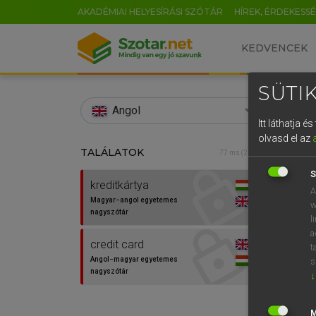
AKADÉMIAI HELYESÍRÁSI SZÓTÁR
HÍREK, ÉRDEKESS
KEDVENCEK
SÜTIK
search
Angol
Itt láthatja 
EN
olvasd el az
TALÁLATOK
LÁZÁR
77 ms (2 db)
0
Mag
S
kreditkártya
A
Magyar−angol egyetemes
w
nagyszótár
l
a
credit card
t
Angol−magyar egyetemes
s
nagyszótár
↓
Van 