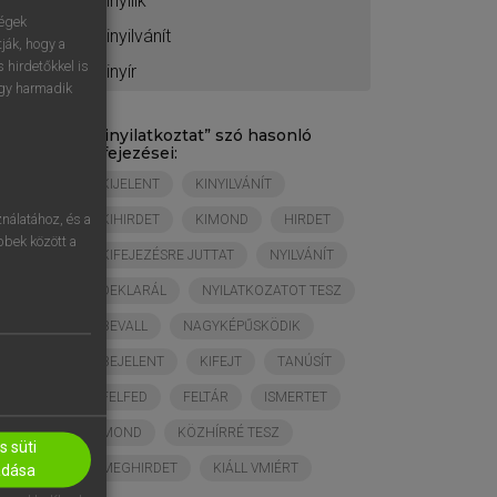
kinyílik
ségek
kinyilvánít
ják, hogy a
 hirdetőkkel is
kinyír
egy harmadik
„
kinyilatkoztat
” szó hasonló
kifejezései:
KIJELENT
KINYILVÁNÍT
nálatához, és a
KIHIRDET
KIMOND
HIRDET
öbbek között a
KIFEJEZÉSRE JUTTAT
NYILVÁNÍT
DEKLARÁL
NYILATKOZATOT TESZ
BEVALL
NAGYKÉPŰSKÖDIK
BEJELENT
KIFEJT
TANÚSÍT
FELFED
FELTÁR
ISMERTET
MOND
KÖZHÍRRÉ TESZ
 süti
MEGHIRDET
KIÁLL VMIÉRT
adása