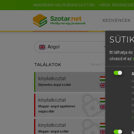
AKADÉMIAI HELYESÍRÁSI SZÓTÁR
HÍREK, ÉRDEKESS
KEDVENCEK
SÜTIK
search
Angol
Itt láthatja 
EN
olvasd el az
TALÁLATOK
Díjm
99 ms (11 db)
0
S
kinyilatkoztat
kinyil
A
Díjmentes angol szótár
w
l
a
kinyilatkoztat
t
Magyar−angol egyetemes
s
nagyszótár
↓
kinyilatkoztat
Magyar−angol szótár