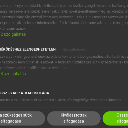
zek a sütik nyomon követik a felhasználó online tevékenységét. Az online tevékeny
ilatkoztat
keresése szótárainkban
egismerésével a hirdetők relevánsabb reklámokat jeleníthetnek meg, és korlátozhat
elhasználó hány alkalommal láthat egy hirdetést. Ezek a sütik más szervezetekkel és
egoszthatják ezeket az információkat. Ezek állandó sütik, amelyek szinte mindig 
éltől származnak.
2
szolgáltatás
ŰKÖDÉSHEZ ELENGEDHETETLEN
(mindig szükséges)
zek a sütik elengedhetetlenek az oldalunkon történő böngészéshez,a funkciók hasz
elhasználók nem tilthatják le azokat. A feltétlenül szükséges sütik közé tartoznak t
zemélyre szabott beállításokat kezelő sütik.
3
szolgáltatás
SSZES APP ÁTKAPCSOLÁSA
asználja ezt a kapcsolót az összes alkalmazás engedélyezéséhez/letiltásához.
a szükséges sütik
Kiválasztottak
Összes
elfogadása
elfogadása
elfog