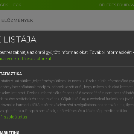
ÉGEK
GYIK
BELÉPÉS EDUID-V
ELŐZMÉNYEK
 LISTÁJA
és testreszabhatja az önről gyűjtött információkat.
További információért k
HU
DE
CN
FR
ES
IT
NL
RU
GR
adatvédelmi tájékoztatónkat
.
entes angol szótár
1
2
3
4
5
6
7
8
9
TATISZTIKA
ige
atkoztat
state
q
w
e
r
t
z
u
i
 statisztikai sütiket „teljesítménysütiknek” is nevezik. Ezek a sütik információkat gy
reveal
ebhely használatának módjáról, többek között arról, hogy milyen oldalakat keresett 
a
s
d
f
g
h
j
k
l
é
inkekre kattintott. Ezek az információk a felhasználó azonosítására nem használható
pronounce
datok összesítettek és anonimizáltak. Céljuk kizárólag a weboldal funkcióinak javít
asseverate
í
y
x
c
v
b
n
m
,
.
artoznak a harmadik féltől származó elemzési szolgáltatásokhoz tartozó sütik; ilye
proclaim
zolgáltatások a látogatóelemzések, a hőtérképek és a közösségi médiaanalitika.
1
szolgáltatás
give out
MARKETING