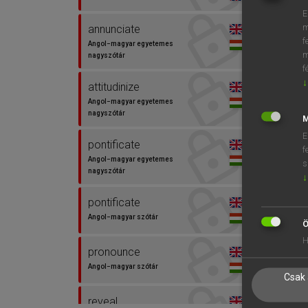
E
⚲ kiny
m
annunciate
f
Angol−magyar egyetemes
m
nagyszótár
f
↓
attitudinize
Angol−magyar egyetemes
nagyszótár
M
E
pontificate
f
Angol−magyar egyetemes
s
nagyszótár
↓
pontificate
Angol−magyar szótár
Ö
H
pronounce
Angol−magyar szótár
Csak 
reveal