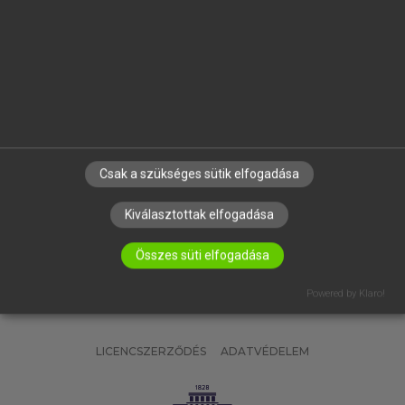
OKTATÁSI INTÉZMÉNYEKNEK
VÁLLALATI MEGOLDÁSOK
SÚGÓ
RÓLUNK
ELÉRHETŐSÉG
SÜTI BEÁLLÍTÁSOK
Csak a szükséges sütik elfogadása
IRATKOZZ FEL HÍRLEVELÜNKRE!
Kiválasztottak elfogadása
Összes süti elfogadása
Powered by Klaro!
LICENCSZERZŐDÉS
ADATVÉDELEM