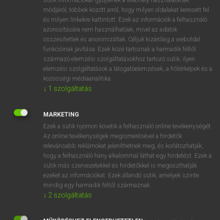
Magyar−angol egyetemes nagyszótár
arrow_forward_ios
módjáról, többek között arról, hogy milyen oldalakat keresett fel
és milyen linkekre kattintott. Ezek az információk a felhasználó
azonosítására nem használhatóak, mivel az adatok
összesítettek és anonimizáltak. Céljuk kizárólag a weboldal
funkcióinak javítása. Ezek közé tartoznak a harmadik féltől
származó elemzési szolgáltatásokhoz tartozó sütik; ilyen
elemzési szolgáltatások a látogatóelemzések, a hőtérképek és a
VAN ELŐFIZETÉSED?
közösségi médiaanalitika.
Van előfizetésem a teljes szócikk megtekintéséhez.
↓
1
szolgáltatás
BELÉPÉS
MARKETING
Ezek a sütik nyomon követik a felhasználó online tevékenységét.
Az online tevékenységek megismerésével a hirdetők
relevánsabb reklámokat jeleníthetnek meg, és korlátozhatják,
hogy a felhasználó hány alkalommal láthat egy hirdetést. Ezek a
sütik más szervezetekkel és hirdetőkkel is megoszthatják
ezeket az információkat. Ezek állandó sütik, amelyek szinte
NINCS ELŐFIZETÉSED?
mindig egy harmadik féltől származnak.
Nincs regisztrációm és előfizetésem. A szótár 2 órás,
↓
2
szolgáltatás
díjmentes próbaverziójának elindításához regisztrálok és
belépek
.