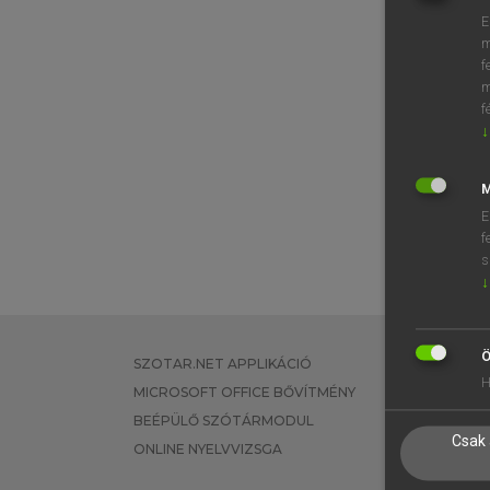
E
m
f
m
f
↓
M
E
f
s
↓
Ö
SZOTAR.NET APPLIKÁCIÓ
EGYÉNI FEL
H
MICROSOFT OFFICE BŐVÍTMÉNY
TANULÓKNA
BEÉPÜLŐ SZÓTÁRMODUL
OKTATÁSI I
Csak 
ONLINE NYELVVIZSGA
VÁLLALATI 