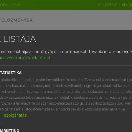
ÉGEK
GYIK
BELÉPÉS EDUID-V
ELŐZMÉNYEK
 LISTÁJA
és testreszabhatja az önről gyűjtött információkat.
További információért k
HU
DE
CN
FR
ES
IT
NL
RU
GR
adatvédelmi tájékoztatónkat
.
 A. PÉTER, VARGA GYÖRGY
1
2
3
4
5
6
7
8
9
yar−angol egyetemes nagyszótár
TATISZTIKA
q
w
e
r
t
z
u
i
 statisztikai sütiket „teljesítménysütiknek” is nevezik. Ezek a sütik információkat gy
ebhely használatának módjáról, többek között arról, hogy milyen oldalakat keresett 
a
s
d
f
g
h
j
k
l
é
inkekre kattintott. Ezek az információk a felhasználó azonosítására nem használható
datok összesítettek és anonimizáltak. Céljuk kizárólag a weboldal funkcióinak javít
í
y
x
c
v
b
n
m
,
.
artoznak a harmadik féltől származó elemzési szolgáltatásokhoz tartozó sütik; ilye
zolgáltatások a látogatóelemzések, a hőtérképek és a közösségi médiaanalitika.
VAN ELŐFIZETÉSED?
NINCS ELŐFIZETÉSED
1
szolgáltatás
előfizetésem a teljes szócikk
Nincs regisztrációm és előfiz
megtekintéséhez.
A szótár 2 órás, díjmente
MARKETING