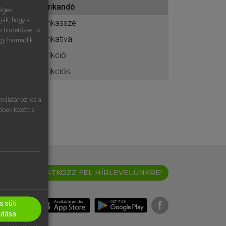
frikandó
ához
ségek
ják, hogy a
frikasszé
 hirdetőkkel is
frikatíva
egy harmadik
frikció
frikciós
nálatához, és a
öbbek között a
IRATKOZZ FEL HÍRLEVELÜNKRE!
 süti
adása