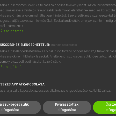
próbaverziójának elindítás
zek a sütik nyomon követik a felhasználó online tevékenységét. Az online tevékeny
BELÉPÉS
regisztrálok és
belépek
.
egismerésével a hirdetők relevánsabb reklámokat jeleníthetnek meg, és korlátozhat
elhasználó hány alkalommal láthat egy hirdetést. Ezek a sütik más szervezetekkel és
egoszthatják ezeket az információkat. Ezek állandó sütik, amelyek szinte mindig 
REGISZTRÁCIÓ
éltől származnak.
2
szolgáltatás
ŰKÖDÉSHEZ ELENGEDHETETLEN
(mindig szükséges)
zek a sütik elengedhetetlenek az oldalunkon történő böngészéshez,a funkciók hasz
elhasználók nem tilthatják le azokat. A feltétlenül szükséges sütik közé tartoznak t
zemélyre szabott beállításokat kezelő sütik.
3
szolgáltatás
SSZES APP ÁTKAPCSOLÁSA
HASZNÁLÓKNAK
SÚGÓ
asználja ezt a kapcsolót az összes alkalmazás engedélyezéséhez/letiltásához.
K
RÓLUNK
NTÉZMÉNYEKNEK
ELÉRHETŐSÉG
a szükséges sütik
Kiválasztottak
Összes
MEGOLDÁSOK
SÜTI BEÁLLÍTÁSOK
elfogadása
elfogadása
elfog