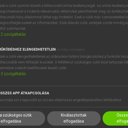
próbaverziójának elindítás
zek a sütik nyomon követik a felhasználó online tevékenységét. Az online tevékeny
BELÉPÉS
regisztrálok és
belépek
.
egismerésével a hirdetők relevánsabb reklámokat jeleníthetnek meg, és korlátozhat
elhasználó hány alkalommal láthat egy hirdetést. Ezek a sütik más szervezetekkel és
egoszthatják ezeket az információkat. Ezek állandó sütik, amelyek szinte mindig 
REGISZTRÁCIÓ
éltől származnak.
2
szolgáltatás
ŰKÖDÉSHEZ ELENGEDHETETLEN
(mindig szükséges)
zek a sütik elengedhetetlenek az oldalunkon történő böngészéshez,a funkciók hasz
elhasználók nem tilthatják le azokat. A feltétlenül szükséges sütik közé tartoznak t
zemélyre szabott beállításokat kezelő sütik.
3
szolgáltatás
SSZES APP ÁTKAPCSOLÁSA
HASZNÁLÓKNAK
SÚGÓ
asználja ezt a kapcsolót az összes alkalmazás engedélyezéséhez/letiltásához.
K
RÓLUNK
NTÉZMÉNYEKNEK
ELÉRHETŐSÉG
a szükséges sütik
Kiválasztottak
Összes
MEGOLDÁSOK
SÜTI BEÁLLÍTÁSOK
elfogadása
elfogadása
elfog