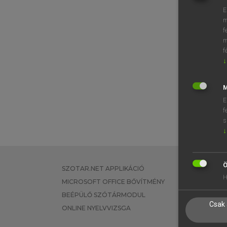
E
m
f
m
f
↓
M
E
f
s
↓
Ö
SZOTAR.NET APPLIKÁCIÓ
EGYÉNI FEL
H
MICROSOFT OFFICE BŐVÍTMÉNY
TANULÓKNA
BEÉPÜLŐ SZÓTÁRMODUL
OKTATÁSI I
Csak 
ONLINE NYELVVIZSGA
VÁLLALATI 