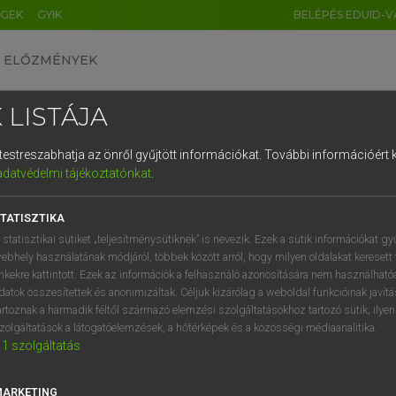
ÉGEK
GYIK
BELÉPÉS EDUID-V
ELŐZMÉNYEK
 LISTÁJA
és testreszabhatja az önről gyűjtött információkat.
További információért k
HU
DE
CN
FR
ES
IT
NL
RU
GR
adatvédelmi tájékoztatónkat
.
 TAMÁS ET AL.
1
2
3
4
5
6
7
8
9
l−magyar műszaki szótár
TATISZTIKA
q
w
e
r
t
z
u
i
 statisztikai sütiket „teljesítménysütiknek” is nevezik. Ezek a sütik információkat gy
ebhely használatának módjáról, többek között arról, hogy milyen oldalakat keresett 
a
s
d
f
g
h
j
k
l
é
inkekre kattintott. Ezek az információk a felhasználó azonosítására nem használható
datok összesítettek és anonimizáltak. Céljuk kizárólag a weboldal funkcióinak javít
í
y
x
c
v
b
n
m
,
.
artoznak a harmadik féltől származó elemzési szolgáltatásokhoz tartozó sütik; ilye
zolgáltatások a látogatóelemzések, a hőtérképek és a közösségi médiaanalitika.
VAN ELŐFIZETÉSED?
NINCS ELŐFIZETÉSED
1
szolgáltatás
előfizetésem a teljes szócikk
Nincs regisztrációm és előfiz
megtekintéséhez.
A szótár 2 órás, díjmente
MARKETING