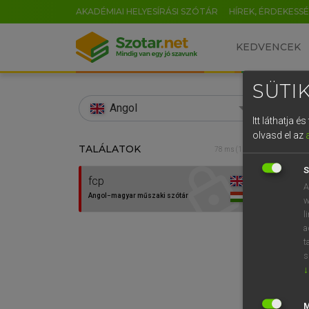
AKADÉMIAI HELYESÍRÁSI SZÓTÁR
HÍREK, ÉRDEKESS
KEDVENCEK
SÜTIK
search
Angol
Itt láthatja 
EN
olvasd el az
TALÁLATOK
MAGAY
78 ms (1 db)
0
Ango
S
fcp
A
Angol−magyar műszaki szótár
w
l
a
t
s
↓
Van 