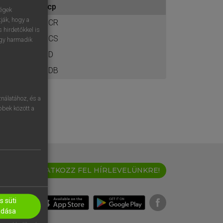
fcp
ához
ségek
ják, hogy a
FCR
 hirdetőkkel is
FCS
egy harmadik
FD
FDB
nálatához, és a
öbbek között a
IRATKOZZ FEL HÍRLEVELÜNKRE!
 süti
adása