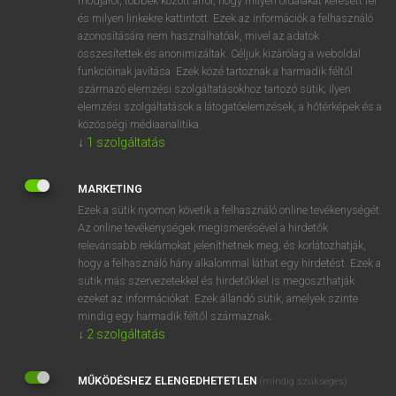
módjáról, többek között arról, hogy milyen oldalakat keresett fel
és milyen linkekre kattintott. Ezek az információk a felhasználó
VAN ELŐFIZETÉSED?
azonosítására nem használhatóak, mivel az adatok
összesítettek és anonimizáltak. Céljuk kizárólag a weboldal
Van előfizetésem a teljes szócikk megtekintéséhez.
funkcióinak javítása. Ezek közé tartoznak a harmadik féltől
származó elemzési szolgáltatásokhoz tartozó sütik; ilyen
BELÉPÉS
elemzési szolgáltatások a látogatóelemzések, a hőtérképek és a
közösségi médiaanalitika.
↓
1
szolgáltatás
MARKETING
Ezek a sütik nyomon követik a felhasználó online tevékenységét.
Az online tevékenységek megismerésével a hirdetők
NINCS ELŐFIZETÉSED?
relevánsabb reklámokat jeleníthetnek meg, és korlátozhatják,
Nincs regisztrációm és előfizetésem. A szótár 2 órás,
hogy a felhasználó hány alkalommal láthat egy hirdetést. Ezek a
díjmentes próbaverziójának elindításához regisztrálok és
sütik más szervezetekkel és hirdetőkkel is megoszthatják
belépek
.
ezeket az információkat. Ezek állandó sütik, amelyek szinte
mindig egy harmadik féltől származnak.
↓
2
szolgáltatás
REGISZTRÁCIÓ
MŰKÖDÉSHEZ ELENGEDHETETLEN
(mindig szükséges)