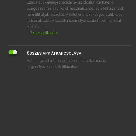
Ezek a sütik elengedhetetlenek az oldalunkon történő
böngészéshez,a funkciók használatához, és a felhasználók
nem tilthatják le azokat. A feltétlenül szükséges sütik közé
Magay Tamás et al.
tartoznak többek között a személyre szabott beállításokat
ANGOL−MAGYAR MŰSZAKI SZÓTÁR
kezelő sütik.
↓
3
szolgáltatás
Kapcsolódó anyagok
F-centre
ÖSSZES APP ÁTKAPCSOLÁSA
FCI
Használja ezt a kapcsolót az összes alkalmazás
fcp
engedélyezéséhez/letiltásához.
FCR
FCS
FD
FDB
FDC
FDD