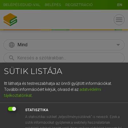
BELÉPÉS EDUID-VAL
BELÉPÉS
REGISZTRÁCIÓ
EN
menu
language
Mind
search
SÜTIK LISTÁJA
GR
KERESÉS
5
6
7
8
9
ö
ü
ó
Itt láthatja és testreszabhatja az önről gyűjtött információkat.
További információért kérjük, olvasd el az
adatvédelmi
r
t
z
u
i
o
p
ő
ú
MAGAY TAMÁS ET AL.
tájékoztatónkat
.
Angol−magyar műszaki szótár
g
h
j
k
l
é
á
ű
Ω
STATISZTIKA
v
b
n
m
,
.
-
AltGr
A statisztikai sütiket „teljesítménysütiknek” is nevezik. Ezek a
sütik információkat gyűjtenek a webhely használatának