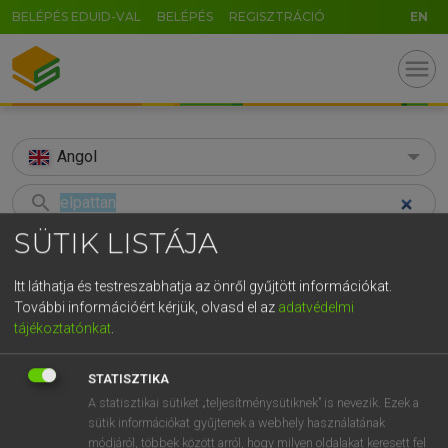
BELÉPÉS EDUID-VAL
BELÉPÉS
REGISZTRÁCIÓ
EN
menu
Angol
search
SÜTIK LISTÁJA
GR
KERESÉS
5
6
7
8
9
ö
ü
ó
Itt láthatja és testreszabhatja az önről gyűjtött információkat.
TALÁLATOK
83 ms (12 db)
További információért kérjük, olvasd el az
adatvédelmi
r
t
z
u
i
o
p
ő
ú
tájékoztatónkat
.
elpattan
elpattan
g
h
j
k
l
é
á
ű
Ω
Díjmentes angol szótár
Magyar−angol egyetemes nagyszótár
STATISZTIKA
v
b
n
m
,
.
-
AltGr
A statisztikai sütiket „teljesítménysütiknek” is nevezik. Ezek a
sütik információkat gyűjtenek a webhely használatának
Díjmentes angol szótár
arrow_forward_ios
módjáról, többek között arról, hogy milyen oldalakat keresett fel