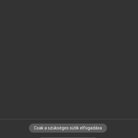
SZOTAR.NET APPLIKÁCIÓ
MICROSOFT OFFICE BŐVÍTMÉNY
BEÉPÜLŐ SZÓTÁRMODUL
ONLINE NYELVVIZSGA
EGYÉNI FELHASZNÁLÓKNAK
TANULÓKNAK
OKTATÁSI INTÉZMÉNYEKNEK
VÁLLALATI MEGOLDÁSOK
SÚGÓ
RÓLUNK
ELÉRHETŐSÉG
SÜTI BEÁLLÍTÁSOK
Csak a szükséges sütik elfogadása
IRATKOZZ FEL HÍRLEVELÜNKRE!