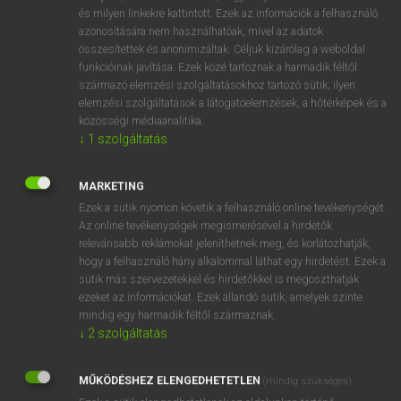
és milyen linkekre kattintott. Ezek az információk a felhasználó
ige
elpattan
snap
azonosítására nem használhatóak, mivel az adatok
break
összesítettek és anonimizáltak. Céljuk kizárólag a weboldal
funkcióinak javítása. Ezek közé tartoznak a harmadik féltől
crack
származó elemzési szolgáltatásokhoz tartozó sütik; ilyen
elemzési szolgáltatások a látogatóelemzések, a hőtérképek és a
közösségi médiaanalitika.
↓
1
szolgáltatás
⚲ elpattan
keresése szótárainkban
MARKETING
Ezek a sütik nyomon követik a felhasználó online tevékenységét.
Az online tevékenységek megismerésével a hirdetők
DÍJMENTES ANGOL SZÓTÁR
relevánsabb reklámokat jeleníthetnek meg, és korlátozhatják,
hogy a felhasználó hány alkalommal láthat egy hirdetést. Ezek a
elpártol
sütik más szervezetekkel és hirdetőkkel is megoszthatják
El Paso
ezeket az információkat. Ezek állandó sütik, amelyek szinte
mindig egy harmadik féltől származnak.
elpasszol
↓
2
szolgáltatás
elpatkol
MŰKÖDÉSHEZ ELENGEDHETETLEN
elpattan
(mindig szükséges)