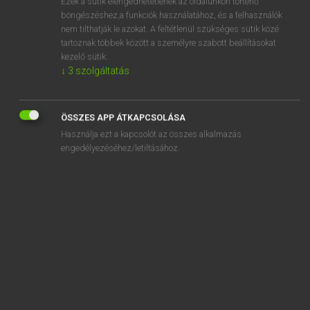
Ezek a sütik elengedhetetlenek az oldalunkon történő
elpazarol
böngészéshez,a funkciók használatához, és a felhasználók
elpepecsel
nem tilthatják le azokat. A feltétlenül szükséges sütik közé
tartoznak többek között a személyre szabott beállításokat
elperel
kezelő sütik.
↓
3
szolgáltatás
elpihen
„
elpattan
” szó hasonló kifejezései:
ÖSSZES APP ÁTKAPCSOLÁSA
ELSZAKAD
KETTÉTÖRIK
ELDURRAN
SZAKAD
Használja ezt a kapcsolót az összes alkalmazás
engedélyezéséhez/letiltásához.
VISSZAPATTAN
MEGREPED
KIFAKAD
ELREPÜL
KIOLVAD
HASAD
FELSZAKAD
ELUGRIK
PATTAN
SZÉTPATTAN
MEGHASAD
ELHASAD
MEGSZAKAD
LEPATTAN
FELPATTAN STB.
KETTÉROPPAN
RECCSENÉSSEL KETTÉTÖRIK