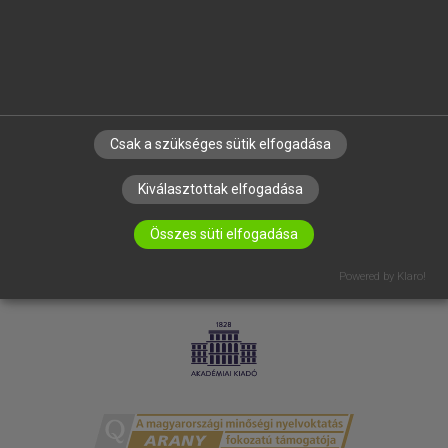
RÓLUNK
ELÉRHETŐSÉG
SÜTI BEÁLLÍTÁSOK
IRATKOZZ FEL HÍRLEVELÜNKRE!
Csak a szükséges sütik elfogadása
Kiválasztottak elfogadása
Összes süti elfogadása
Powered by Klaro!
LICENCSZERZŐDÉS
ADATVÉDELEM