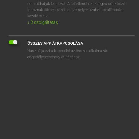
nem tilthatják le azokat. A feltétlenül szükséges sütik közé
burger
tartoznak többek között a személyre szabott beállításokat
burgess
kezelő sütik.
↓
3
szolgáltatás
ÖSSZES APP ÁTKAPCSOLÁSA
SZOTAR.NET APPLIKÁCIÓ
Használja ezt a kapcsolót az összes alkalmazás
engedélyezéséhez/letiltásához.
MICROSOFT OFFICE BŐVÍTMÉNY
BEÉPÜLŐ SZÓTÁRMODUL
ONLINE NYELVVIZSGA
EGYÉNI FELHASZNÁLÓKNAK
TANULÓKNAK
OKTATÁSI INTÉZMÉNYEKNEK
VÁLLALATI MEGOLDÁSOK
SÚGÓ