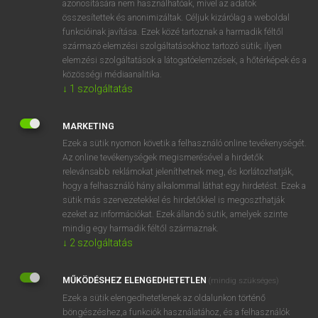
azonosítására nem használhatóak, mivel az adatok
összesítettek és anonimizáltak. Céljuk kizárólag a weboldal
fn
burgage
örökbérlet
funkcióinak javítása. Ezek közé tartoznak a harmadik féltől
származó elemzési szolgáltatásokhoz tartozó sütik; ilyen
elemzési szolgáltatások a látogatóelemzések, a hőtérképek és a
⚲ burgage
keresése szótárainkban
közösségi médiaanalitika.
↓
1
szolgáltatás
MARKETING
Ezek a sütik nyomon követik a felhasználó online tevékenységét.
DÍJMENTES ANGOL SZÓTÁR
Az online tevékenységek megismerésével a hirdetők
relevánsabb reklámokat jeleníthetnek meg, és korlátozhatják,
bureaucratic
hogy a felhasználó hány alkalommal láthat egy hirdetést. Ezek a
bureau de change
sütik más szervezetekkel és hirdetőkkel is megoszthatják
ezeket az információkat. Ezek állandó sütik, amelyek szinte
burette
mindig egy harmadik féltől származnak.
burg
↓
2
szolgáltatás
burgage
MŰKÖDÉSHEZ ELENGEDHETETLEN
(mindig szükséges)
burgeon
Ezek a sütik elengedhetetlenek az oldalunkon történő
burgeoning
böngészéshez,a funkciók használatához, és a felhasználók