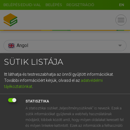
BELÉPÉS EDUID-VAL
BELÉPÉS
REGISZTRÁCIÓ
EN
menu
Angol
search
SÜTIK LISTÁJA
GR
KERESÉS
Itt láthatja és testreszabhatja az önről gyűjtött információkat.
5
6
7
8
9
ö
ü
ó
További információért kérjük, olvasd el az
adatvédelmi
TALÁLATOK
93 ms (1 db)
tájékoztatónkat
.
r
t
z
u
i
o
p
ő
ú
burgage
STATISZTIKA
g
h
j
k
l
é
á
ű
Ω
Díjmentes angol szótár
A statisztikai sütiket „teljesítménysütiknek” is nevezik. Ezek a
sütik információkat gyűjtenek a webhely használatának
v
b
n
m
,
.
-
AltGr
módjáról, többek között arról, hogy milyen oldalakat keresett fel
Díjmentes angol szótár
és milyen linkekre kattintott. Ezek az információk a felhasználó