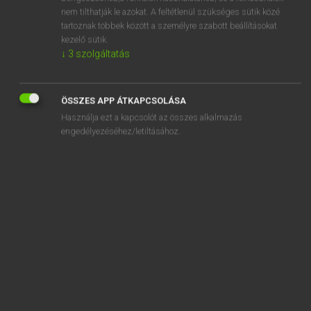
brickie
nem tilthatják le azokat. A feltétlenül szükséges sütik közé
tartoznak többek között a személyre szabott beállításokat
bricklayer
kezelő sütik.
brick red
↓
3
szolgáltatás
brick wall
ÖSSZES APP ÁTKAPCSOLÁSA
Használja ezt a kapcsolót az összes alkalmazás
engedélyezéséhez/letiltásához.
SZOTAR.NET APPLIKÁCIÓ
MICROSOFT OFFICE BŐVÍTMÉNY
BEÉPÜLŐ SZÓTÁRMODUL
ONLINE NYELVVIZSGA
EGYÉNI FELHASZNÁLÓKNAK
TANULÓKNAK
OKTATÁSI INTÉZMÉNYEKNEK
VÁLLALATI MEGOLDÁSOK