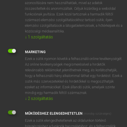
azonosítására nem használhatóak, mivel az adatok
fn
brickbat
tégladarab
összesítettek és anonimizáltak. Céljuk kizárólag a weboldal
funkcióinak javítása. Ezek közé tartoznak a harmadik féltől
csorba/törött tégla
származó elemzési szolgáltatásokhoz tartozó sütik; ilyen
téglatörmelék
elemzési szolgáltatások a látogatóelemzések, a hőtérképek és a
közösségi médiaanalitika.
↓
1
szolgáltatás
⚲ brickbat
keresése szótárainkban
MARKETING
Ezek a sütik nyomon követik a felhasználó online tevékenységét.
Az online tevékenységek megismerésével a hirdetők
relevánsabb reklámokat jeleníthetnek meg, és korlátozhatják,
DÍJMENTES ANGOL SZÓTÁR
hogy a felhasználó hány alkalommal láthat egy hirdetést. Ezek a
sütik más szervezetekkel és hirdetőkkel is megoszthatják
bribe
ezeket az információkat. Ezek állandó sütik, amelyek szinte
mindig egy harmadik féltől származnak.
bribery
↓
2
szolgáltatás
bric-a-brac
brick
MŰKÖDÉSHEZ ELENGEDHETETLEN
(mindig szükséges)
Ezek a sütik elengedhetetlenek az oldalunkon történő
brickbat
böngészéshez,a funkciók használatához, és a felhasználók