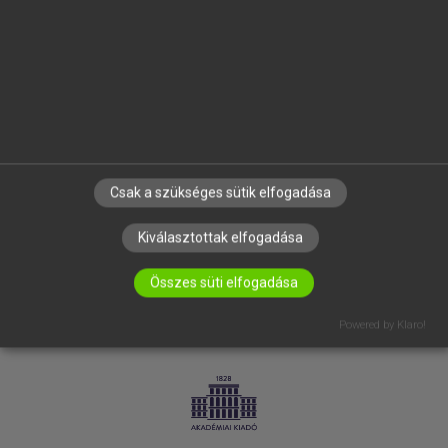
SÚGÓ
RÓLUNK
ELÉRHETŐSÉG
SÜTI BEÁLLÍTÁSOK
IRATKOZZ FEL HÍRLEVELÜNKRE!
Csak a szükséges sütik elfogadása
Kiválasztottak elfogadása
Összes süti elfogadása
Powered by Klaro!
LICENCSZERZŐDÉS
ADATVÉDELEM