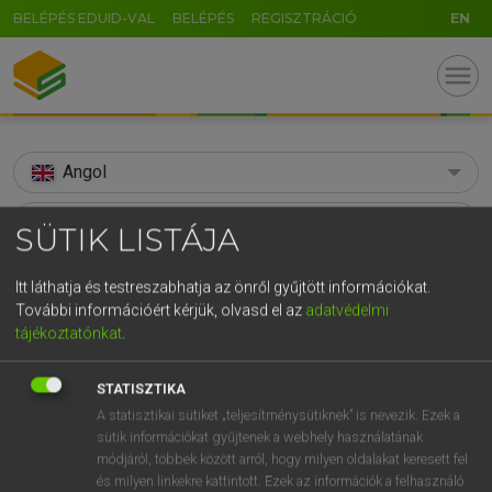
BELÉPÉS EDUID-VAL
BELÉPÉS
REGISZTRÁCIÓ
EN
menu
Angol
search
SÜTIK LISTÁJA
GR
KERESÉS
Itt láthatja és testreszabhatja az önről gyűjtött információkat.
5
6
7
8
9
ö
ü
ó
További információért kérjük, olvasd el az
adatvédelmi
TALÁLATOK
115 ms (5 db)
tájékoztatónkat
.
r
t
z
u
i
o
p
ő
ú
brickbat
brickbat
g
h
j
k
l
é
á
ű
Ω
STATISZTIKA
Díjmentes angol szótár
Angol−magyar egyetemes nagyszótár
A statisztikai sütiket „teljesítménysütiknek” is nevezik. Ezek a
v
b
n
m
,
.
-
AltGr
sütik információkat gyűjtenek a webhely használatának
módjáról, többek között arról, hogy milyen oldalakat keresett fel
Díjmentes angol szótár
arrow_forward_ios
és milyen linkekre kattintott. Ezek az információk a felhasználó