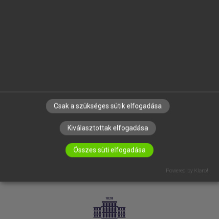
VÁLLALATI MEGOLDÁSOK
SÚGÓ
RÓLUNK
ELÉRHETŐSÉG
SÜTI BEÁLLÍTÁSOK
IRATKOZZ FEL HÍRLEVELÜNKRE!
Csak a szükséges sütik elfogadása
Kiválasztottak elfogadása
Összes süti elfogadása
Powered by Klaro!
LICENCSZERZŐDÉS
ADATVÉDELEM