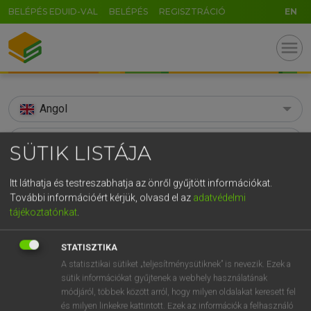
BELÉPÉS EDUID-VAL
BELÉPÉS
REGISZTRÁCIÓ
EN
menu
Angol
search
SÜTIK LISTÁJA
GR
KERESÉS
Itt láthatja és testreszabhatja az önről gyűjtött információkat.
5
6
7
8
9
ö
ü
ó
További információért kérjük, olvasd el az
adatvédelmi
TALÁLATOK
92 ms (11 db)
tájékoztatónkat
.
r
t
z
u
i
o
p
ő
ú
bookcase
bookcase
g
h
j
k
l
é
á
ű
Ω
STATISZTIKA
Díjmentes angol szótár
Angol−magyar egyetemes nagyszótár
A statisztikai sütiket „teljesítménysütiknek” is nevezik. Ezek a
v
b
n
m
,
.
-
AltGr
sütik információkat gyűjtenek a webhely használatának
módjáról, többek között arról, hogy milyen oldalakat keresett fel
Díjmentes angol szótár
arrow_forward_ios
és milyen linkekre kattintott. Ezek az információk a felhasználó