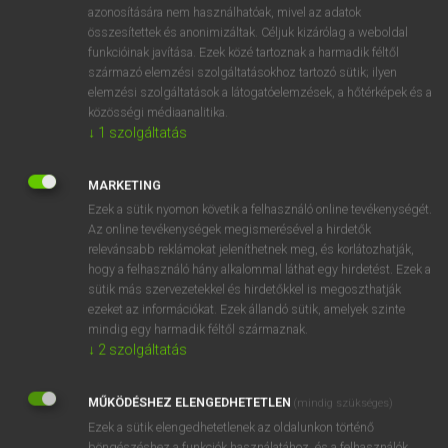
azonosítására nem használhatóak, mivel az adatok
fn
bookcase
könyvszekrény
összesítettek és anonimizáltak. Céljuk kizárólag a weboldal
funkcióinak javítása. Ezek közé tartoznak a harmadik féltől
könyvespolc
származó elemzési szolgáltatásokhoz tartozó sütik; ilyen
könyvállvány
elemzési szolgáltatások a látogatóelemzések, a hőtérképek és a
könyvtok
közösségi médiaanalitika.
↓
1
szolgáltatás
⚲ bookcase
keresése szótárainkban
MARKETING
Ezek a sütik nyomon követik a felhasználó online tevékenységét.
Az online tevékenységek megismerésével a hirdetők
relevánsabb reklámokat jeleníthetnek meg, és korlátozhatják,
hogy a felhasználó hány alkalommal láthat egy hirdetést. Ezek a
DÍJMENTES ANGOL SZÓTÁR
sütik más szervezetekkel és hirdetőkkel is megoszthatják
ezeket az információkat. Ezek állandó sütik, amelyek szinte
book
mindig egy harmadik féltől származnak.
↓
2
szolgáltatás
bookable
bookbinder
MŰKÖDÉSHEZ ELENGEDHETETLEN
(mindig szükséges)
bookbinding
Ezek a sütik elengedhetetlenek az oldalunkon történő
böngészéshez,a funkciók használatához, és a felhasználók