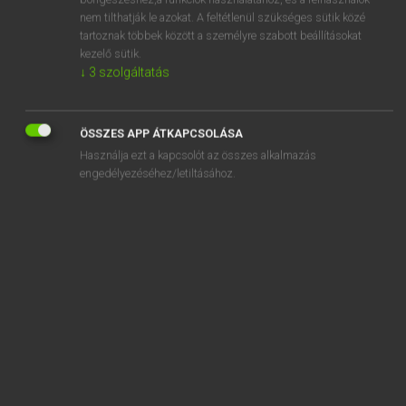
bookcase
nem tilthatják le azokat. A feltétlenül szükséges sütik közé
book club
tartoznak többek között a személyre szabott beállításokat
kezelő sütik.
booked
↓
3
szolgáltatás
booked up
bookend
ÖSSZES APP ÁTKAPCSOLÁSA
Használja ezt a kapcsolót az összes alkalmazás
engedélyezéséhez/letiltásához.
SZOTAR.NET APPLIKÁCIÓ
MICROSOFT OFFICE BŐVÍTMÉNY
BEÉPÜLŐ SZÓTÁRMODUL
ONLINE NYELVVIZSGA
EGYÉNI FELHASZNÁLÓKNAK
TANULÓKNAK
OKTATÁSI INTÉZMÉNYEKNEK