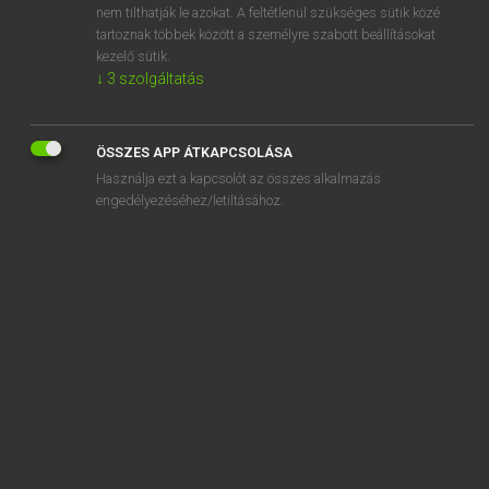
nem tilthatják le azokat. A feltétlenül szükséges sütik közé
bont
tartoznak többek között a személyre szabott beállításokat
bontakozik
kezelő sütik.
↓
3
szolgáltatás
ÖSSZES APP ÁTKAPCSOLÁSA
SZOTAR.NET APPLIKÁCIÓ
Használja ezt a kapcsolót az összes alkalmazás
engedélyezéséhez/letiltásához.
MICROSOFT OFFICE BŐVÍTMÉNY
BEÉPÜLŐ SZÓTÁRMODUL
ONLINE NYELVVIZSGA
EGYÉNI FELHASZNÁLÓKNAK
TANULÓKNAK
OKTATÁSI INTÉZMÉNYEKNEK
VÁLLALATI MEGOLDÁSOK
SÚGÓ