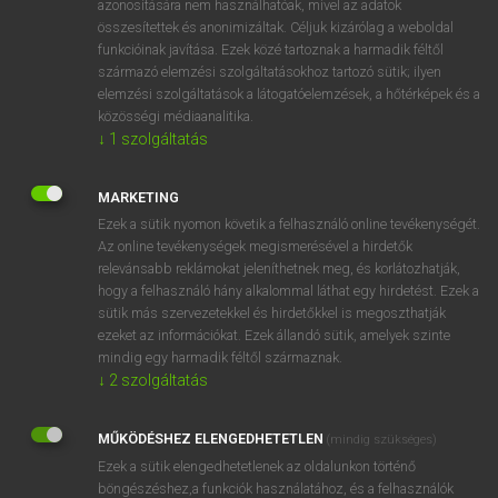
azonosítására nem használhatóak, mivel az adatok
összesítettek és anonimizáltak. Céljuk kizárólag a weboldal
mn
bonnie
csinos
funkcióinak javítása. Ezek közé tartoznak a harmadik féltől
származó elemzési szolgáltatásokhoz tartozó sütik; ilyen
elemzési szolgáltatások a látogatóelemzések, a hőtérképek és a
⚲ bonnie
keresése szótárainkban
közösségi médiaanalitika.
↓
1
szolgáltatás
MARKETING
Ezek a sütik nyomon követik a felhasználó online tevékenységét.
DÍJMENTES ANGOL SZÓTÁR
Az online tevékenységek megismerésével a hirdetők
relevánsabb reklámokat jeleníthetnek meg, és korlátozhatják,
bonkers
hogy a felhasználó hány alkalommal láthat egy hirdetést. Ezek a
bon mot
sütik más szervezetekkel és hirdetőkkel is megoszthatják
ezeket az információkat. Ezek állandó sütik, amelyek szinte
bonnet
mindig egy harmadik féltől származnak.
bonnet rest
↓
2
szolgáltatás
bonnie
MŰKÖDÉSHEZ ELENGEDHETETLEN
(mindig szükséges)
bonny
Ezek a sütik elengedhetetlenek az oldalunkon történő
bonsai
böngészéshez,a funkciók használatához, és a felhasználók