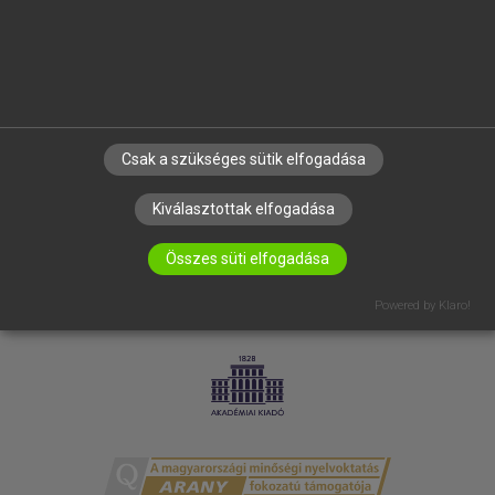
RÓLUNK
ELÉRHETŐSÉG
SÜTI BEÁLLÍTÁSOK
IRATKOZZ FEL HÍRLEVELÜNKRE!
Csak a szükséges sütik elfogadása
Kiválasztottak elfogadása
Összes süti elfogadása
Powered by Klaro!
LICENCSZERZŐDÉS
ADATVÉDELEM