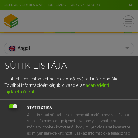
BELÉPÉS EDUID-VAL
BELÉPÉS
REGISZTRÁCIÓ
EN
menu
Angol
search
SÜTIK LISTÁJA
GR
KERESÉS
Itt láthatja és testreszabhatja az önről gyűjtött információkat.
5
6
7
8
9
ö
ü
ó
További információért kérjük, olvasd el az
adatvédelmi
TALÁLATOK
121 ms (10 db)
tájékoztatónkat
.
r
t
z
u
i
o
p
ő
ú
bonnie
bon
bonni
STATISZTIKA
g
h
j
k
l
é
á
ű
Ω
Díjmentes angol szótár
Díjmentes angol szótár
Angol−m
A statisztikai sütiket „teljesítménysütiknek” is nevezik. Ezek a
sütik információkat gyűjtenek a webhely használatának
v
b
n
m
,
.
-
AltGr
módjáról, többek között arról, hogy milyen oldalakat keresett fel
Díjmentes angol szótár
arrow_forward_ios
és milyen linkekre kattintott. Ezek az információk a felhasználó