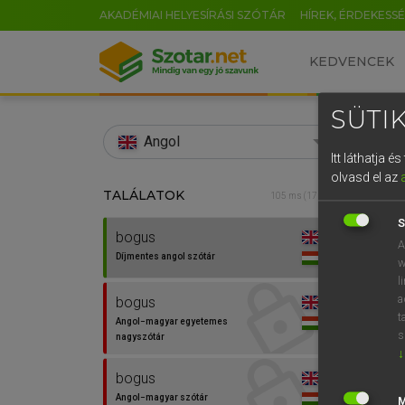
AKADÉMIAI HELYESÍRÁSI SZÓTÁR
HÍREK, ÉRDEKESS
KEDVENCEK
SÜTIK
search
Angol
Itt láthatja 
EN
olvasd el az
TALÁLATOK
Díjm
105 ms (17 db)
0
S
bogus
bogus
A
Díjmentes angol szótár
w
l
a
bogus
t
Angol−magyar egyetemes
s
nagyszótár
↓
bogus
⚲ bog
Angol−magyar szótár