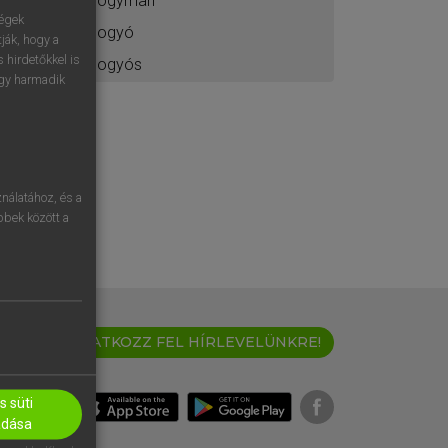
bogyman
ségek
bogyó
ják, hogy a
 hirdetőkkel is
bogyós
egy harmadik
nálatához, és a
öbbek között a
IRATKOZZ FEL HÍRLEVELÜNKRE!
 süti
adása