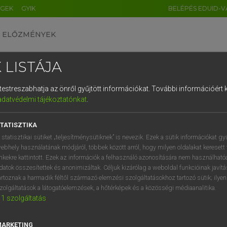
ÉGEK
GYIK
BELÉPÉS EDUID-V
ELŐZMÉNYEK
 LISTÁJA
és testreszabhatja az önről gyűjtött információkat.
További információért k
HU
DE
CN
FR
ES
IT
NL
RU
GR
adatvédelmi tájékoztatónkat
.
entes angol szótár
1
2
3
4
5
6
7
8
9
TATISZTIKA
mn
hamis
q
w
e
r
t
z
u
i
 statisztikai sütiket „teljesítménysütiknek” is nevezik. Ezek a sütik információkat gy
ál
ebhely használatának módjáról, többek között arról, hogy milyen oldalakat keresett 
a
s
d
f
g
h
j
k
l
é
inkekre kattintott. Ezek az információk a felhasználó azonosítására nem használható
színlelt
datok összesítettek és anonimizáltak. Céljuk kizárólag a weboldal funkcióinak javít
fn
ál
í
y
x
c
v
b
n
m
,
.
artoznak a harmadik féltől származó elemzési szolgáltatásokhoz tartozó sütik; ilye
zolgáltatások a látogatóelemzések, a hőtérképek és a közösségi médiaanalitika.
1
szolgáltatás
us
keresése szótárainkban
MARKETING