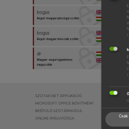
E
m
bogus
f
Angol−magyar pénzügyi szótár
m
f
bogus
↓
Angol−magyar műszaki szótár
M
ál-
E
Magyar−angol egyetemes
f
nagyszótár
s
↓
álrendőr
Magyar−angol egyetemes
nagyszótár
Ö
SZOTAR.NET APPLIKÁCIÓ
EGYÉNI FEL
H
fantomcég
MICROSOFT OFFICE BŐVÍTMÉNY
TANULÓKNA
Magyar−angol szótár
BEÉPÜLŐ SZÓTÁRMODUL
OKTATÁSI I
Csak 
ONLINE NYELVVIZSGA
VÁLLALATI 
hamis
Magyar−angol egyetemes