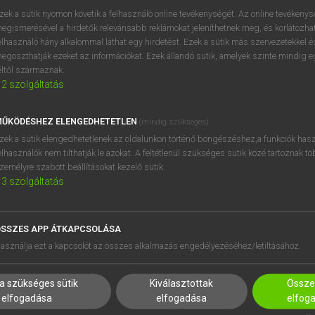
zek a sütik nyomon követik a felhasználó online tevékenységét. Az online tevékeny
egismerésével a hirdetők relevánsabb reklámokat jeleníthetnek meg, és korlátozhat
elhasználó hány alkalommal láthat egy hirdetést. Ezek a sütik más szervezetekkel és
egoszthatják ezeket az információkat. Ezek állandó sütik, amelyek szinte mindig 
éltől származnak.
2
szolgáltatás
ŰKÖDÉSHEZ ELENGEDHETETLEN
(mindig szükséges)
zek a sütik elengedhetetlenek az oldalunkon történő böngészéshez,a funkciók hasz
elhasználók nem tilthatják le azokat. A feltétlenül szükséges sütik közé tartoznak t
zemélyre szabott beállításokat kezelő sütik.
3
szolgáltatás
SSZES APP ÁTKAPCSOLÁSA
HASZNÁLÓKNAK
SÚGÓ
asználja ezt a kapcsolót az összes alkalmazás engedélyezéséhez/letiltásához.
K
RÓLUNK
NTÉZMÉNYEKNEK
ELÉRHETŐSÉG
a szükséges sütik
Kiválasztottak
Összes
MEGOLDÁSOK
SÜTI BEÁLLÍTÁSOK
elfogadása
elfogadása
elfog