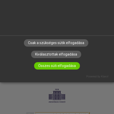
SÚGÓ
RÓLUNK
ELÉRHETŐSÉG
SÜTI BEÁLLÍTÁSOK
IRATKOZZ FEL HÍRLEVELÜNKRE!
Csak a szükséges sütik elfogadása
Kiválasztottak elfogadása
Összes süti elfogadása
Powered by Klaro!
LICENCSZERZŐDÉS
ADATVÉDELEM