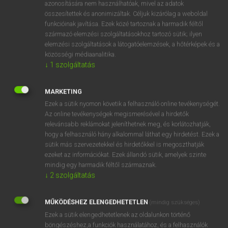
azonosítására nem használhatóak, mivel az adatok
fn
bleeder
seggfej
összesítettek és anonimizáltak. Céljuk kizárólag a weboldal
funkcióinak javítása. Ezek közé tartoznak a harmadik féltől
vérzékeny ember
származó elemzési szolgáltatásokhoz tartozó sütik; ilyen
elemzési szolgáltatások a látogatóelemzések, a hőtérképek és a
közösségi médiaanalitika.
↓
1
szolgáltatás
⚲ bleeder
keresése szótárainkban
MARKETING
Ezek a sütik nyomon követik a felhasználó online tevékenységét.
Az online tevékenységek megismerésével a hirdetők
DÍJMENTES ANGOL SZÓTÁR
relevánsabb reklámokat jeleníthetnek meg, és korlátozhatják,
hogy a felhasználó hány alkalommal láthat egy hirdetést. Ezek a
bleary-eyed
sütik más szervezetekkel és hirdetőkkel is megoszthatják
bleat
ezeket az információkat. Ezek állandó sütik, amelyek szinte
mindig egy harmadik féltől származnak.
bleb
↓
2
szolgáltatás
bleed
MŰKÖDÉSHEZ ELENGEDHETETLEN
bleeder
(mindig szükséges)
Ezek a sütik elengedhetetlenek az oldalunkon történő
bleeding
böngészéshez,a funkciók használatához, és a felhasználók