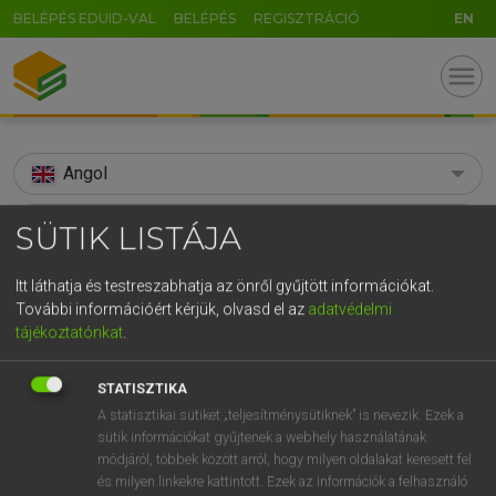
BELÉPÉS EDUID-VAL
BELÉPÉS
REGISZTRÁCIÓ
EN
menu
Angol
search
SÜTIK LISTÁJA
GR
KERESÉS
Itt láthatja és testreszabhatja az önről gyűjtött információkat.
5
6
7
8
9
ö
ü
ó
További információért kérjük, olvasd el az
adatvédelmi
TALÁLATOK
99 ms (5 db)
tájékoztatónkat
.
r
t
z
u
i
o
p
ő
ú
bleeder
bleeder
STATISZTIKA
g
h
j
k
l
é
á
ű
Ω
Díjmentes angol szótár
Angol−magyar egyetemes nagyszótár
A statisztikai sütiket „teljesítménysütiknek” is nevezik. Ezek a
v
b
n
m
,
.
-
AltGr
sütik információkat gyűjtenek a webhely használatának
módjáról, többek között arról, hogy milyen oldalakat keresett fel
Díjmentes angol szótár
arrow_forward_ios
és milyen linkekre kattintott. Ezek az információk a felhasználó