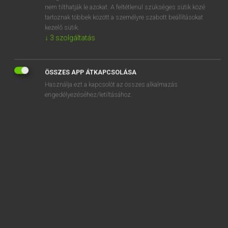
bleeding heart
nem tilthatják le azokat. A feltétlenül szükséges sütik közé
tartoznak többek között a személyre szabott beállításokat
bleep
kezelő sütik.
↓
3
szolgáltatás
bleeper
ÖSSZES APP ÁTKAPCSOLÁSA
Használja ezt a kapcsolót az összes alkalmazás
engedélyezéséhez/letiltásához.
SZOTAR.NET APPLIKÁCIÓ
MICROSOFT OFFICE BŐVÍTMÉNY
BEÉPÜLŐ SZÓTÁRMODUL
ONLINE NYELVVIZSGA
EGYÉNI FELHASZNÁLÓKNAK
TANULÓKNAK
OKTATÁSI INTÉZMÉNYEKNEK
VÁLLALATI MEGOLDÁSOK