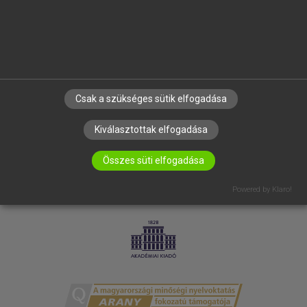
RÓLUNK
ELÉRHETŐSÉG
SÜTI BEÁLLÍTÁSOK
IRATKOZZ FEL HÍRLEVELÜNKRE!
Csak a szükséges sütik elfogadása
Kiválasztottak elfogadása
Összes süti elfogadása
Powered by Klaro!
LICENCSZERZŐDÉS
ADATVÉDELEM