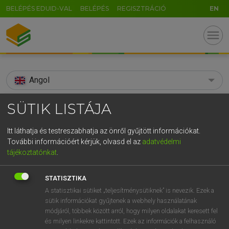
BELÉPÉS EDUID-VAL
BELÉPÉS
REGISZTRÁCIÓ
EN
menu
Angol
search
SÜTIK LISTÁJA
GR
KERESÉS
Itt láthatja és testreszabhatja az önről gyűjtött információkat.
5
6
7
8
9
ö
ü
ó
További információért kérjük, olvasd el az
adatvédelmi
TALÁLATOK
83 ms (10 db)
tájékoztatónkat
.
r
t
z
u
i
o
p
ő
ú
bilberry
bilberry
STATISZTIKA
g
h
j
k
l
é
á
ű
Ω
Díjmentes angol szótár
Angol−magyar egyetemes nagyszótár
A statisztikai sütiket „teljesítménysütiknek” is nevezik. Ezek a
sütik információkat gyűjtenek a webhely használatának
v
b
n
m
,
.
-
AltGr
módjáról, többek között arról, hogy milyen oldalakat keresett fel
Díjmentes angol szótár
arrow_forward_ios
és milyen linkekre kattintott. Ezek az információk a felhasználó