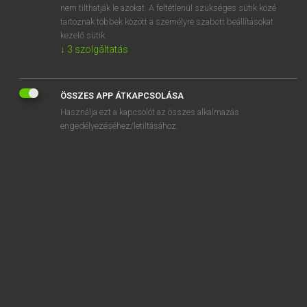
nem tilthatják le azokat. A feltétlenül szükséges sütik közé
bile-duct
tartoznak többek között a személyre szabott beállításokat
biléta
kezelő sütik.
↓
3
szolgáltatás
ÖSSZES APP ÁTKAPCSOLÁSA
SZOTAR.NET APPLIKÁCIÓ
Használja ezt a kapcsolót az összes alkalmazás
engedélyezéséhez/letiltásához.
MICROSOFT OFFICE BŐVÍTMÉNY
BEÉPÜLŐ SZÓTÁRMODUL
ONLINE NYELVVIZSGA
EGYÉNI FELHASZNÁLÓKNAK
TANULÓKNAK
OKTATÁSI INTÉZMÉNYEKNEK
VÁLLALATI MEGOLDÁSOK
SÚGÓ