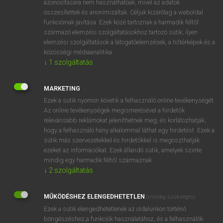
azonosítására nem használhatóak, mivel az adatok
összesítettek és anonimizáltak. Céljuk kizárólag a weboldal
fn
bilberry
fekete áfonya
funkcióinak javítása. Ezek közé tartoznak a harmadik féltől
származó elemzési szolgáltatásokhoz tartozó sütik; ilyen
elemzési szolgáltatások a látogatóelemzések, a hőtérképek és a
⚲ bilberry
keresése szótárainkban
közösségi médiaanalitika.
↓
1
szolgáltatás
MARKETING
Ezek a sütik nyomon követik a felhasználó online tevékenységét.
DÍJMENTES ANGOL SZÓTÁR
Az online tevékenységek megismerésével a hirdetők
relevánsabb reklámokat jeleníthetnek meg, és korlátozhatják,
bikonvex
hogy a felhasználó hány alkalommal láthat egy hirdetést. Ezek a
bilabial
sütik más szervezetekkel és hirdetőkkel is megoszthatják
ezeket az információkat. Ezek állandó sütik, amelyek szinte
bilateral
mindig egy harmadik féltől származnak.
bilaterális
↓
2
szolgáltatás
bilberry
MŰKÖDÉSHEZ ELENGEDHETETLEN
(mindig szükséges)
bilboes
Ezek a sütik elengedhetetlenek az oldalunkon történő
bile
böngészéshez,a funkciók használatához, és a felhasználók