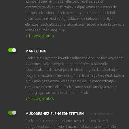
azonosítására nem használhatóak, mivel az adatok
összesítettek és anonimizáltak. Céljuk kizárólag a weboldal
fn
bickerer
zsémbes alak
funkcióinak javítása. Ezek közé tartoznak a harmadik féltől
származó elemzési szolgáltatásokhoz tartozó sütik; ilyen
elemzési szolgáltatások a látogatóelemzések, a hőtérképek és a
⚲ bickerer
keresése szótárainkban
közösségi médiaanalitika.
↓
1
szolgáltatás
MARKETING
Ezek a sütik nyomon követik a felhasználó online tevékenységét.
DÍJMENTES ANGOL SZÓTÁR
Az online tevékenységek megismerésével a hirdetők
relevánsabb reklámokat jeleníthetnek meg, és korlátozhatják,
bicikliverseny
hogy a felhasználó hány alkalommal láthat egy hirdetést. Ezek a
biciklizés
sütik más szervezetekkel és hirdetőkkel is megoszthatják
ezeket az információkat. Ezek állandó sütik, amelyek szinte
biciklizik
mindig egy harmadik féltől származnak.
bicker
↓
2
szolgáltatás
bickerer
MŰKÖDÉSHEZ ELENGEDHETETLEN
(mindig szükséges)
bicky
Ezek a sütik elengedhetetlenek az oldalunkon történő
bicolour
böngészéshez,a funkciók használatához, és a felhasználók