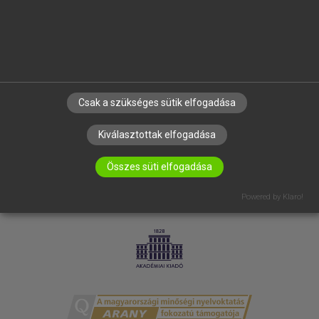
RÓLUNK
ELÉRHETŐSÉG
SÜTI BEÁLLÍTÁSOK
IRATKOZZ FEL HÍRLEVELÜNKRE!
Csak a szükséges sütik elfogadása
Kiválasztottak elfogadása
Összes süti elfogadása
Powered by Klaro!
LICENCSZERZŐDÉS
ADATVÉDELEM