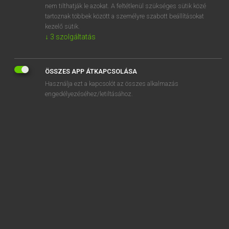
nem tilthatják le azokat. A feltétlenül szükséges sütik közé
bicoloured
tartoznak többek között a személyre szabott beállításokat
biconcave
kezelő sütik.
↓
3
szolgáltatás
ÖSSZES APP ÁTKAPCSOLÁSA
SZOTAR.NET APPLIKÁCIÓ
Használja ezt a kapcsolót az összes alkalmazás
engedélyezéséhez/letiltásához.
MICROSOFT OFFICE BŐVÍTMÉNY
BEÉPÜLŐ SZÓTÁRMODUL
ONLINE NYELVVIZSGA
EGYÉNI FELHASZNÁLÓKNAK
TANULÓKNAK
OKTATÁSI INTÉZMÉNYEKNEK
VÁLLALATI MEGOLDÁSOK
SÚGÓ