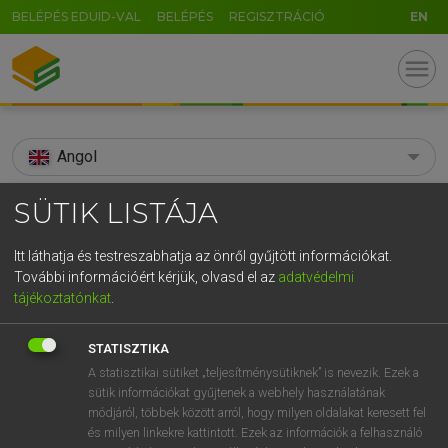
BELÉPÉS EDUID-VAL
BELÉPÉS
REGISZTRÁCIÓ
EN
menu
Angol
search
SÜTIK LISTÁJA
GR
KERESÉS
Itt láthatja és testreszabhatja az önről gyűjtött információkat.
5
6
7
8
9
ö
ü
ó
További információért kérjük, olvasd el az
adatvédelmi
TALÁLATOK
108 ms (27 db)
tájékoztatónkat
.
r
t
z
u
i
o
p
ő
ú
bickerer
bickerer
STATISZTIKA
g
h
j
k
l
é
á
ű
Ω
Díjmentes angol szótár
Angol−magyar egyetemes nagyszótár
A statisztikai sütiket „teljesítménysütiknek” is nevezik. Ezek a
sütik információkat gyűjtenek a webhely használatának
v
b
n
m
,
.
-
AltGr
módjáról, többek között arról, hogy milyen oldalakat keresett fel
Díjmentes angol szótár
arrow_forward_ios
és milyen linkekre kattintott. Ezek az információk a felhasználó