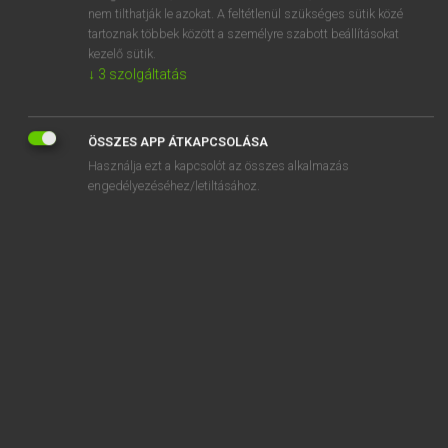
bérkategória
nem tilthatják le azokat. A feltétlenül szükséges sütik közé
tartoznak többek között a személyre szabott beállításokat
Berkeley
kezelő sütik.
↓
3
szolgáltatás
berkenye
ÖSSZES APP ÁTKAPCSOLÁSA
Használja ezt a kapcsolót az összes alkalmazás
engedélyezéséhez/letiltásához.
SZOTAR.NET APPLIKÁCIÓ
MICROSOFT OFFICE BŐVÍTMÉNY
BEÉPÜLŐ SZÓTÁRMODUL
ONLINE NYELVVIZSGA
EGYÉNI FELHASZNÁLÓKNAK
TANULÓKNAK
OKTATÁSI INTÉZMÉNYEKNEK
VÁLLALATI MEGOLDÁSOK