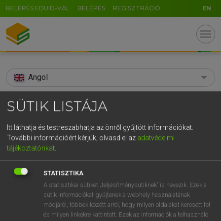
BELÉPÉS EDUID-VAL
BELÉPÉS
REGISZTRÁCIÓ
EN
menu
Angol
search
SÜTIK LISTÁJA
GR
KERESÉS
Itt láthatja és testreszabhatja az önről gyűjtött információkat.
5
6
7
8
9
ö
ü
ó
További információért kérjük, olvasd el az
adatvédelmi
TALÁLATOK
105 ms (3 db)
tájékoztatónkat
.
r
t
z
u
i
o
p
ő
ú
berk
berk
STATISZTIKA
g
h
j
k
l
é
á
ű
Ω
Díjmentes angol szótár
Angol−magyar egyetemes nagyszótár
A statisztikai sütiket „teljesítménysütiknek” is nevezik. Ezek a
v
b
n
m
,
.
-
AltGr
sütik információkat gyűjtenek a webhely használatának
módjáról, többek között arról, hogy milyen oldalakat keresett fel
Díjmentes angol szótár
arrow_forward_ios
és milyen linkekre kattintott. Ezek az információk a felhasználó