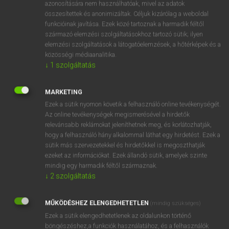
azonosítására nem használhatóak, mivel az adatok
fn
berk
idióta
összesítettek és anonimizáltak. Céljuk kizárólag a weboldal
funkcióinak javítása. Ezek közé tartoznak a harmadik féltől
bolond
származó elemzési szolgáltatásokhoz tartozó sütik; ilyen
elemzési szolgáltatások a látogatóelemzések, a hőtérképek és a
közösségi médiaanalitika.
↓
1
szolgáltatás
⚲ berk
keresése szótárainkban
MARKETING
Ezek a sütik nyomon követik a felhasználó online tevékenységét.
Az online tevékenységek megismerésével a hirdetők
DÍJMENTES ANGOL SZÓTÁR
relevánsabb reklámokat jeleníthetnek meg, és korlátozhatják,
hogy a felhasználó hány alkalommal láthat egy hirdetést. Ezek a
bérház
sütik más szervezetekkel és hirdetőkkel is megoszthatják
beriberi
ezeket az információkat. Ezek állandó sütik, amelyek szinte
mindig egy harmadik féltől származnak.
bérjegyzék
↓
2
szolgáltatás
bérjellegű
MŰKÖDÉSHEZ ELENGEDHETETLEN
berk
(mindig szükséges)
Ezek a sütik elengedhetetlenek az oldalunkon történő
bérkaszárnya
böngészéshez,a funkciók használatához, és a felhasználók