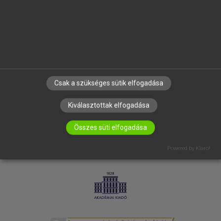
SÚGÓ
RÓLUNK
ELÉRHETŐSÉG
SÜTI BEÁLLÍTÁSOK
IRATKOZZ FEL HÍRLEVELÜNKRE!
Csak a szükséges sütik elfogadása
Kiválasztottak elfogadása
Összes süti elfogadása
Powered by Klaro!
LICENCSZERZŐDÉS
ADATVÉDELEM