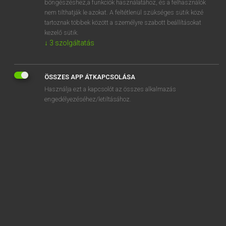
böngészéshez,a funkciók használatához, és a felhasználók
nem tilthatják le azokat. A feltétlenül szükséges sütik közé
belisztezett
tartoznak többek között a személyre szabott beállításokat
belittle
kezelő sütik.
↓
3
szolgáltatás
Belize
beljebb
ÖSSZES APP ÁTKAPCSOLÁSA
belkereskedelem
Használja ezt a kapcsolót az összes alkalmazás
belkereskedelmi
engedélyezéséhez/letiltásához.
SZOTAR.NET APPLIKÁCIÓ
MICROSOFT OFFICE BŐVÍTMÉNY
BEÉPÜLŐ SZÓTÁRMODUL
ONLINE NYELVVIZSGA
EGYÉNI FELHASZNÁLÓKNAK