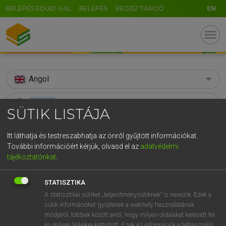
BELÉPÉS EDUID-VAL
BELÉPÉS
REGISZTRÁCIÓ
EN
menu
Angol
search
SÜTIK LISTÁJA
GR
KERESÉS
Itt láthatja és testreszabhatja az önről gyűjtött információkat.
5
6
7
8
9
ö
ü
ó
További információért kérjük, olvasd el az
adatvédelmi
TALÁLATOK
93 ms (23 db)
tájékoztatónkat
.
r
t
z
u
i
o
p
ő
ú
belittle
belittle
g
h
j
k
l
é
á
ű
Ω
Díjmentes angol szótár
STATISZTIKA
Angol−magyar egyetemes nagyszótár
A statisztikai sütiket „teljesítménysütiknek” is nevezik. Ezek a
v
b
n
m
,
.
-
AltGr
sütik információkat gyűjtenek a webhely használatának
módjáról, többek között arról, hogy milyen oldalakat keresett fel
Díjmentes angol szótár
arrow_forward_ios
és milyen linkekre kattintott. Ezek az információk a felhasználó