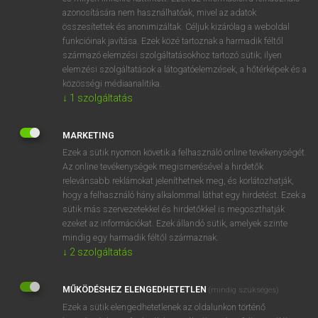
azonosítására nem használhatóak, mivel az adatok
ige
belittle
(le)kicsinyel
összesítettek és anonimizáltak. Céljuk kizárólag a weboldal
lebecsül
funkcióinak javítása. Ezek közé tartoznak a harmadik féltől
származó elemzési szolgáltatásokhoz tartozó sütik; ilyen
bagatellizál
elemzési szolgáltatások a látogatóelemzések, a hőtérképek és a
leértékel
közösségi médiaanalitika.
ócsárol
↓
1
szolgáltatás
becsmérel
MARKETING
Ezek a sütik nyomon követik a felhasználó online tevékenységét.
Az online tevékenységek megismerésével a hirdetők
⚲ belittle
keresése szótárainkban
relevánsabb reklámokat jeleníthetnek meg, és korlátozhatják,
hogy a felhasználó hány alkalommal láthat egy hirdetést. Ezek a
sütik más szervezetekkel és hirdetőkkel is megoszthatják
ezeket az információkat. Ezek állandó sütik, amelyek szinte
mindig egy harmadik féltől származnak.
DÍJMENTES ANGOL SZÓTÁR
↓
2
szolgáltatás
bélista
MŰKÖDÉSHEZ ELENGEDHETETLEN
bélistáz
(mindig szükséges)
Ezek a sütik elengedhetetlenek az oldalunkon történő
belisztez