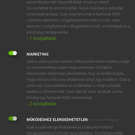
azonosítására nem használhatóak, mivel az adatok
hsz
beautifully
szépen
összesítettek és anonimizáltak. Céljuk kizárólag a weboldal
funkcióinak javítása. Ezek közé tartoznak a harmadik féltől
gyönyörűen
származó elemzési szolgáltatásokhoz tartozó sütik; ilyen
elemzési szolgáltatások a látogatóelemzések, a hőtérképek és a
közösségi médiaanalitika.
↓
1
szolgáltatás
⚲ beautifully
keresése szótárainkban
MARKETING
Ezek a sütik nyomon követik a felhasználó online tevékenységét.
Az online tevékenységek megismerésével a hirdetők
DÍJMENTES ANGOL SZÓTÁR
relevánsabb reklámokat jeleníthetnek meg, és korlátozhatják,
hogy a felhasználó hány alkalommal láthat egy hirdetést. Ezek a
beaut
sütik más szervezetekkel és hirdetőkkel is megoszthatják
beauteous
ezeket az információkat. Ezek állandó sütik, amelyek szinte
mindig egy harmadik féltől származnak.
beautician
↓
2
szolgáltatás
beautiful
MŰKÖDÉSHEZ ELENGEDHETETLEN
beautifully
(mindig szükséges)
Ezek a sütik elengedhetetlenek az oldalunkon történő
beautify
böngészéshez,a funkciók használatához, és a felhasználók