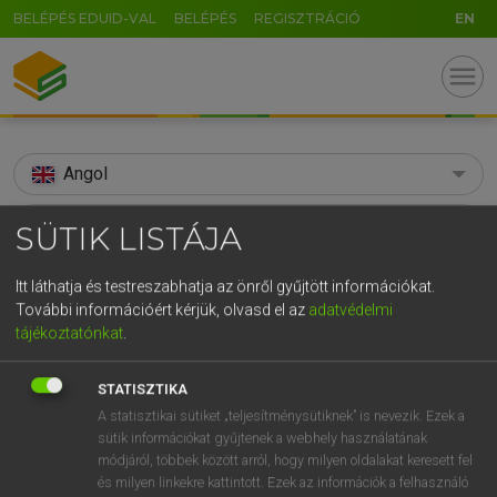
BELÉPÉS EDUID-VAL
BELÉPÉS
REGISZTRÁCIÓ
EN
menu
Angol
search
SÜTIK LISTÁJA
GR
KERESÉS
Itt láthatja és testreszabhatja az önről gyűjtött információkat.
5
6
7
8
9
ö
ü
ó
További információért kérjük, olvasd el az
adatvédelmi
TALÁLATOK
167 ms (211 db)
tájékoztatónkat
.
r
t
z
u
i
o
p
ő
ú
beautifully
beautifully
STATISZTIKA
g
h
j
k
l
é
á
ű
Ω
Díjmentes angol szótár
Angol−magyar egyetemes nagyszótár
A statisztikai sütiket „teljesítménysütiknek” is nevezik. Ezek a
v
b
n
m
,
.
-
AltGr
sütik információkat gyűjtenek a webhely használatának
módjáról, többek között arról, hogy milyen oldalakat keresett fel
Díjmentes angol szótár
arrow_forward_ios
és milyen linkekre kattintott. Ezek az információk a felhasználó