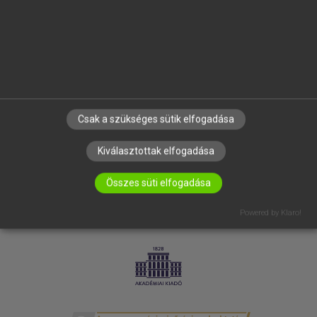
SÚGÓ
RÓLUNK
ELÉRHETŐSÉG
SÜTI BEÁLLÍTÁSOK
IRATKOZZ FEL HÍRLEVELÜNKRE!
Csak a szükséges sütik elfogadása
Kiválasztottak elfogadása
Összes süti elfogadása
Powered by Klaro!
LICENCSZERZŐDÉS
ADATVÉDELEM