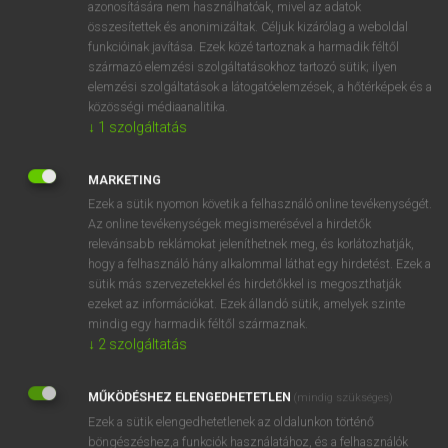
azonosítására nem használhatóak, mivel az adatok
fn
batsman
krikettjátékos
összesítettek és anonimizáltak. Céljuk kizárólag a weboldal
funkcióinak javítása. Ezek közé tartoznak a harmadik féltől
ütőjátékos
származó elemzési szolgáltatásokhoz tartozó sütik; ilyen
elemzési szolgáltatások a látogatóelemzések, a hőtérképek és a
közösségi médiaanalitika.
↓
1
szolgáltatás
⚲ batsman
keresése szótárainkban
MARKETING
Ezek a sütik nyomon követik a felhasználó online tevékenységét.
Az online tevékenységek megismerésével a hirdetők
DÍJMENTES ANGOL SZÓTÁR
relevánsabb reklámokat jeleníthetnek meg, és korlátozhatják,
hogy a felhasználó hány alkalommal láthat egy hirdetést. Ezek a
batrachia
sütik más szervezetekkel és hirdetőkkel is megoszthatják
batrachian
ezeket az információkat. Ezek állandó sütik, amelyek szinte
mindig egy harmadik féltől származnak.
bátran
↓
2
szolgáltatás
bats
MŰKÖDÉSHEZ ELENGEDHETETLEN
batsman
(mindig szükséges)
Ezek a sütik elengedhetetlenek az oldalunkon történő
battalion
böngészéshez,a funkciók használatához, és a felhasználók