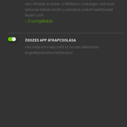
battels
nem tilthatják le azokat. A feltétlenül szükséges sütik közé
tartoznak többek között a személyre szabott beállításokat
batten
kezelő sütik.
↓
3
szolgáltatás
batter
ÖSSZES APP ÁTKAPCSOLÁSA
Használja ezt a kapcsolót az összes alkalmazás
engedélyezéséhez/letiltásához.
SZOTAR.NET APPLIKÁCIÓ
MICROSOFT OFFICE BŐVÍTMÉNY
BEÉPÜLŐ SZÓTÁRMODUL
ONLINE NYELVVIZSGA
EGYÉNI FELHASZNÁLÓKNAK
TANULÓKNAK
OKTATÁSI INTÉZMÉNYEKNEK
VÁLLALATI MEGOLDÁSOK