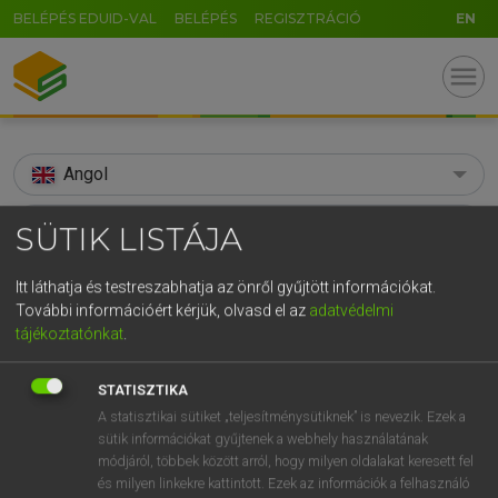
BELÉPÉS EDUID-VAL
BELÉPÉS
REGISZTRÁCIÓ
EN
menu
Angol
search
SÜTIK LISTÁJA
GR
KERESÉS
Itt láthatja és testreszabhatja az önről gyűjtött információkat.
5
6
7
8
9
ö
ü
ó
További információért kérjük, olvasd el az
adatvédelmi
TALÁLATOK
128 ms (6 db)
tájékoztatónkat
.
r
t
z
u
i
o
p
ő
ú
batsman
batsman
STATISZTIKA
g
h
j
k
l
é
á
ű
Ω
Díjmentes angol szótár
Angol−magyar egyetemes nagyszótár
A statisztikai sütiket „teljesítménysütiknek” is nevezik. Ezek a
v
b
n
m
,
.
-
AltGr
sütik információkat gyűjtenek a webhely használatának
módjáról, többek között arról, hogy milyen oldalakat keresett fel
Díjmentes angol szótár
arrow_forward_ios
és milyen linkekre kattintott. Ezek az információk a felhasználó