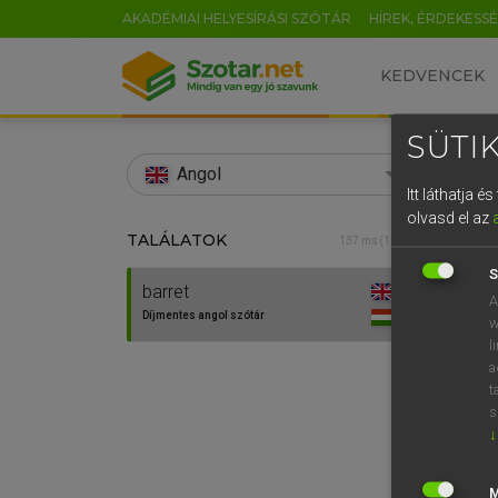
AKADÉMIAI HELYESÍRÁSI SZÓTÁR
HÍREK, ÉRDEKESS
KEDVENCEK
SÜTIK
search
Angol
Itt láthatja 
EN
olvasd el az
TALÁLATOK
Díjm
137 ms (1 db)
0
S
barret
barret
A
Díjmentes angol szótár
w
l
a
t
s
↓
⚲ barr