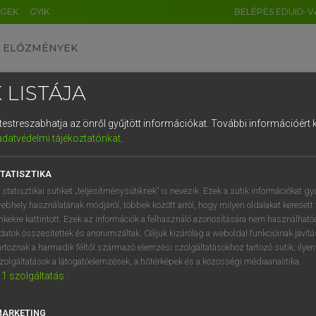
ÉGEK
GYIK
BELÉPÉS EDUID-V
ELŐZMÉNYEK
 LISTÁJA
és testreszabhatja az önről gyűjtött információkat.
További információért k
HU
DE
CN
FR
ES
IT
NL
RU
GR
adatvédelmi tájékoztatónkat
.
entes angol szótár
1
2
3
4
5
6
7
8
9
TATISZTIKA
fn
svájci sapka
q
w
e
r
t
z
u
i
 statisztikai sütiket „teljesítménysütiknek” is nevezik. Ezek a sütik információkat gy
baszk sapka
ebhely használatának módjáról, többek között arról, hogy milyen oldalakat keresett 
a
s
d
f
g
h
j
k
l
é
inkekre kattintott. Ezek az információk a felhasználó azonosítására nem használható
barett
datok összesítettek és anonimizáltak. Céljuk kizárólag a weboldal funkcióinak javít
í
y
x
c
v
b
n
m
,
.
artoznak a harmadik féltől származó elemzési szolgáltatásokhoz tartozó sütik; ilye
zolgáltatások a látogatóelemzések, a hőtérképek és a közösségi médiaanalitika.
1
szolgáltatás
et
keresése szótárainkban
MARKETING