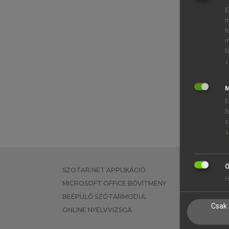
E
m
f
m
f
↓
M
E
f
s
↓
Ö
SZOTAR.NET APPLIKÁCIÓ
EGYÉNI FEL
H
MICROSOFT OFFICE BŐVÍTMÉNY
TANULÓKNA
BEÉPÜLŐ SZÓTÁRMODUL
OKTATÁSI I
Csak 
ONLINE NYELVVIZSGA
VÁLLALATI 