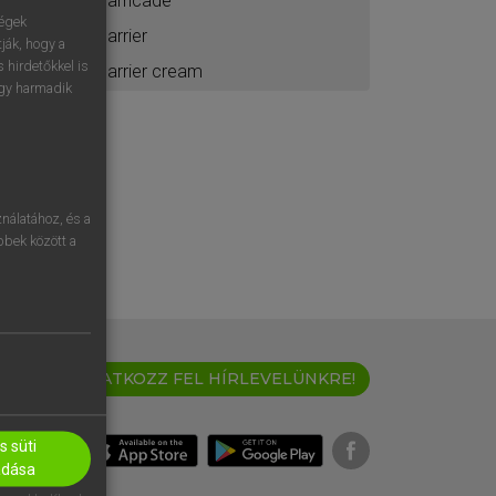
barricade
ségek
barrier
ják, hogy a
 hirdetőkkel is
barrier cream
egy harmadik
nálatához, és a
öbbek között a
IRATKOZZ FEL HÍRLEVELÜNKRE!
 süti
adása