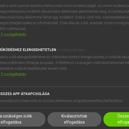
zek a sütik nyomon követik a felhasználó online tevékenységét. Az online tevékeny
egismerésével a hirdetők relevánsabb reklámokat jeleníthetnek meg, és korlátozhat
elhasználó hány alkalommal láthat egy hirdetést. Ezek a sütik más szervezetekkel és
egoszthatják ezeket az információkat. Ezek állandó sütik, amelyek szinte mindig 
éltől származnak.
2
szolgáltatás
ŰKÖDÉSHEZ ELENGEDHETETLEN
(mindig szükséges)
zek a sütik elengedhetetlenek az oldalunkon történő böngészéshez,a funkciók hasz
elhasználók nem tilthatják le azokat. A feltétlenül szükséges sütik közé tartoznak t
zemélyre szabott beállításokat kezelő sütik.
3
szolgáltatás
SSZES APP ÁTKAPCSOLÁSA
HASZNÁLÓKNAK
SÚGÓ
asználja ezt a kapcsolót az összes alkalmazás engedélyezéséhez/letiltásához.
K
RÓLUNK
NTÉZMÉNYEKNEK
ELÉRHETŐSÉG
a szükséges sütik
Kiválasztottak
Összes
MEGOLDÁSOK
SÜTI BEÁLLÍTÁSOK
elfogadása
elfogadása
elfog