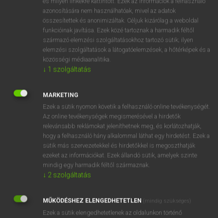
és milyen linkekre kattintott. Ezek az információk a felhasználó
azonosítására nem használhatóak, mivel az adatok
fn
bake
sütés (folyamata)
összesítettek és anonimizáltak. Céljuk kizárólag a weboldal
keksz
funkcióinak javítása. Ezek közé tartoznak a harmadik féltől
ige
(meg)süt
származó elemzési szolgáltatásokhoz tartozó sütik; ilyen
elemzési szolgáltatások a látogatóelemzések, a hőtérképek és a
(ki)éget
közösségi médiaanalitika.
sül
↓
1
szolgáltatás
kisüt
→
ige
(Past)
baked
MARKETING
→
ige
(Present Participle)
baking
Ezek a sütik nyomon követik a felhasználó online tevékenységét.
Az online tevékenységek megismerésével a hirdetők
relevánsabb reklámokat jeleníthetnek meg, és korlátozhatják,
hogy a felhasználó hány alkalommal láthat egy hirdetést. Ezek a
⚲ bake
keresése szótárainkban
sütik más szervezetekkel és hirdetőkkel is megoszthatják
ezeket az információkat. Ezek állandó sütik, amelyek szinte
mindig egy harmadik féltől származnak.
↓
2
szolgáltatás
DÍJMENTES ANGOL SZÓTÁR
MŰKÖDÉSHEZ ELENGEDHETETLEN
(mindig szükséges)
baka
Ezek a sütik elengedhetetlenek az oldalunkon történő