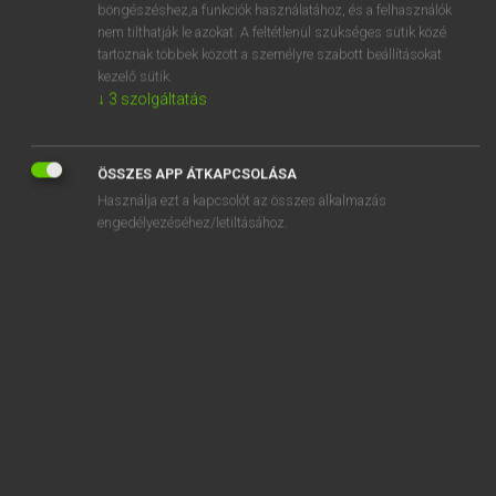
bakafántoskodik
böngészéshez,a funkciók használatához, és a felhasználók
nem tilthatják le azokat. A feltétlenül szükséges sütik közé
bakancs
tartoznak többek között a személyre szabott beállításokat
kezelő sütik.
bakancsszeg
↓
3
szolgáltatás
bake
baked
ÖSSZES APP ÁTKAPCSOLÁSA
baked beans
Használja ezt a kapcsolót az összes alkalmazás
bakehouse
engedélyezéséhez/letiltásához.
bakelit
SZOTAR.NET APPLIKÁCIÓ
MICROSOFT OFFICE BŐVÍTMÉNY
BEÉPÜLŐ SZÓTÁRMODUL
ONLINE NYELVVIZSGA