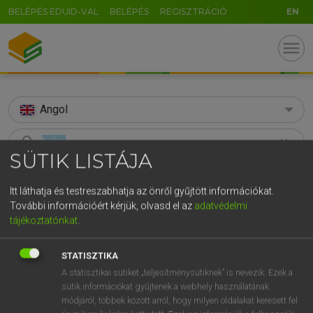
BELÉPÉS EDUID-VAL
BELÉPÉS
REGISZTRÁCIÓ
EN
menu
Angol
search
SÜTIK LISTÁJA
GR
KERESÉS
5
6
7
8
9
ö
ü
ó
Itt láthatja és testreszabhatja az önről gyűjtött információkat.
TALÁLATOK
További információért kérjük, olvasd el az
adatvédelmi
166 ms (101 db)
r
t
z
u
i
o
p
ő
ú
tájékoztatónkat
.
bake
bak
bake
g
h
j
k
l
é
á
ű
Ω
Díjmentes angol szótár
Díjmentes angol szótár
Angol−m
STATISZTIKA
A statisztikai sütiket „teljesítménysütiknek” is nevezik. Ezek a
v
b
n
m
,
.
-
AltGr
sütik információkat gyűjtenek a webhely használatának
Díjmentes angol szótár
arrow_forward_ios
módjáról, többek között arról, hogy milyen oldalakat keresett fel