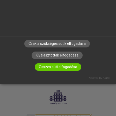
SÚGÓ
RÓLUNK
ELÉRHETŐSÉG
SÜTI BEÁLLÍTÁSOK
IRATKOZZ FEL HÍRLEVELÜNKRE!
Csak a szükséges sütik elfogadása
Kiválasztottak elfogadása
Összes süti elfogadása
Powered by Klaro!
LICENCSZERZŐDÉS
ADATVÉDELEM