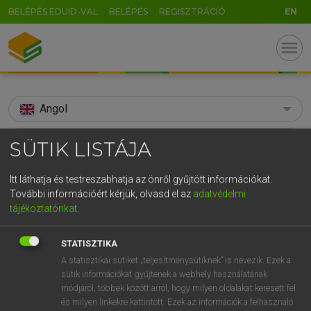
BELÉPÉS EDUID-VAL
BELÉPÉS
REGISZTRÁCIÓ
EN
menu
Angol
search
SÜTIK LISTÁJA
GR
KERESÉS
Itt láthatja és testreszabhatja az önről gyűjtött információkat.
5
6
7
8
9
ö
ü
ó
További információért kérjük, olvasd el az
adatvédelmi
TALÁLATOK
86 ms (5 db)
tájékoztatónkat
.
r
t
z
u
i
o
p
ő
ú
backspace
backspace
STATISZTIKA
g
h
j
k
l
é
á
ű
Ω
Díjmentes angol szótár
Angol−magyar egyetemes nagyszótár
A statisztikai sütiket „teljesítménysütiknek” is nevezik. Ezek a
v
b
n
m
,
.
-
AltGr
sütik információkat gyűjtenek a webhely használatának
módjáról, többek között arról, hogy milyen oldalakat keresett fel
Díjmentes angol szótár
arrow_forward_ios
és milyen linkekre kattintott. Ezek az információk a felhasználó