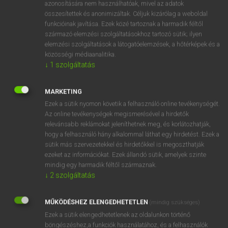
azonosítására nem használhatóak, mivel az adatok
ige
backspace
visszavált
összesítettek és anonimizáltak. Céljuk kizárólag a weboldal
funkcióinak javítása. Ezek közé tartoznak a harmadik féltől
fn
visszalépés
származó elemzési szolgáltatásokhoz tartozó sütik; ilyen
elemzési szolgáltatások a látogatóelemzések, a hőtérképek és a
közösségi médiaanalitika.
↓
1
szolgáltatás
⚲ backspace
keresése szótárainkban
MARKETING
Ezek a sütik nyomon követik a felhasználó online tevékenységét.
Az online tevékenységek megismerésével a hirdetők
DÍJMENTES ANGOL SZÓTÁR
relevánsabb reklámokat jeleníthetnek meg, és korlátozhatják,
hogy a felhasználó hány alkalommal láthat egy hirdetést. Ezek a
backslapping
sütik más szervezetekkel és hirdetőkkel is megoszthatják
backslash
ezeket az információkat. Ezek állandó sütik, amelyek szinte
mindig egy harmadik féltől származnak.
backslide
↓
2
szolgáltatás
backsliding
MŰKÖDÉSHEZ ELENGEDHETETLEN
backspace
(mindig szükséges)
Ezek a sütik elengedhetetlenek az oldalunkon történő
backspin
böngészéshez,a funkciók használatához, és a felhasználók