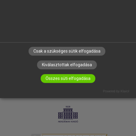
SÚGÓ
RÓLUNK
ELÉRHETŐSÉG
SÜTI BEÁLLÍTÁSOK
IRATKOZZ FEL HÍRLEVELÜNKRE!
Csak a szükséges sütik elfogadása
Kiválasztottak elfogadása
Összes süti elfogadása
Powered by Klaro!
LICENCSZERZŐDÉS
ADATVÉDELEM