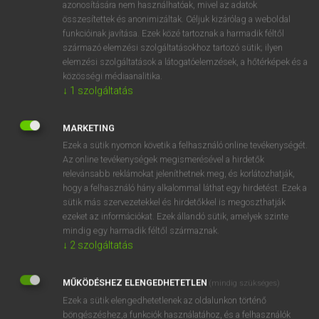
azonosítására nem használhatóak, mivel az adatok
fn
assignee
engedményes
összesítettek és anonimizáltak. Céljuk kizárólag a weboldal
funkcióinak javítása. Ezek közé tartoznak a harmadik féltől
zárgondnok
származó elemzési szolgáltatásokhoz tartozó sütik; ilyen
elemzési szolgáltatások a látogatóelemzések, a hőtérképek és a
közösségi médiaanalitika.
↓
1
szolgáltatás
⚲ assignee
keresése szótárainkban
MARKETING
Ezek a sütik nyomon követik a felhasználó online tevékenységét.
Az online tevékenységek megismerésével a hirdetők
DÍJMENTES ANGOL SZÓTÁR
relevánsabb reklámokat jeleníthetnek meg, és korlátozhatják,
hogy a felhasználó hány alkalommal láthat egy hirdetést. Ezek a
assiduity
sütik más szervezetekkel és hirdetőkkel is megoszthatják
assiduous
ezeket az információkat. Ezek állandó sütik, amelyek szinte
mindig egy harmadik féltől származnak.
assign
↓
2
szolgáltatás
assignation
MŰKÖDÉSHEZ ELENGEDHETETLEN
assignee
(mindig szükséges)
Ezek a sütik elengedhetetlenek az oldalunkon történő
assignment
böngészéshez,a funkciók használatához, és a felhasználók