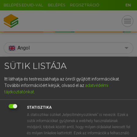
BELÉPÉS EDUID-VAL
BELÉPÉS
REGISZTRÁCIÓ
EN
menu
Angol
search
SÜTIK LISTÁJA
GR
KERESÉS
Itt láthatja és testreszabhatja az önről gyűjtött információkat.
5
6
7
8
9
ö
ü
ó
További információért kérjük, olvasd el az
adatvédelmi
TALÁLATOK
139 ms (11 db)
tájékoztatónkat
.
r
t
z
u
i
o
p
ő
ú
assignee
assignee
STATISZTIKA
g
h
j
k
l
é
á
ű
Ω
Díjmentes angol szótár
Angol−magyar egyetemes nagyszótár
A statisztikai sütiket „teljesítménysütiknek” is nevezik. Ezek a
v
b
n
m
,
.
-
AltGr
sütik információkat gyűjtenek a webhely használatának
módjáról, többek között arról, hogy milyen oldalakat keresett fel
Díjmentes angol szótár
arrow_forward_ios
és milyen linkekre kattintott. Ezek az információk a felhasználó