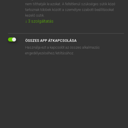
assimilate
nem tilthatják le azokat. A feltétlenül szükséges sütik közé
tartoznak többek között a személyre szabott beállításokat
assimilation
kezelő sütik.
↓
3
szolgáltatás
assist
ÖSSZES APP ÁTKAPCSOLÁSA
Használja ezt a kapcsolót az összes alkalmazás
engedélyezéséhez/letiltásához.
SZOTAR.NET APPLIKÁCIÓ
MICROSOFT OFFICE BŐVÍTMÉNY
BEÉPÜLŐ SZÓTÁRMODUL
ONLINE NYELVVIZSGA
EGYÉNI FELHASZNÁLÓKNAK
TANULÓKNAK
OKTATÁSI INTÉZMÉNYEKNEK
VÁLLALATI MEGOLDÁSOK