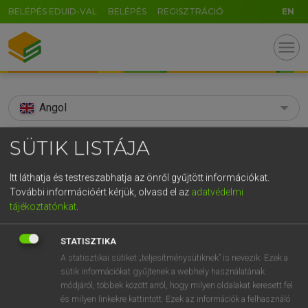
BELÉPÉS EDUID-VAL
BELÉPÉS
REGISZTRÁCIÓ
EN
menu
Angol
search
SÜTIK LISTÁJA
GR
KERESÉS
Itt láthatja és testreszabhatja az önről gyűjtött információkat.
5
6
7
8
9
ö
ü
ó
További információért kérjük, olvasd el az
adatvédelmi
TALÁLATOK
89 ms (16 db)
tájékoztatónkat
.
r
t
z
u
i
o
p
ő
ú
assiduous
assiduous
STATISZTIKA
g
h
j
k
l
é
á
ű
Ω
Díjmentes angol szótár
Angol−magyar egyetemes nagyszótár
A statisztikai sütiket „teljesítménysütiknek” is nevezik. Ezek a
v
b
n
m
,
.
-
AltGr
sütik információkat gyűjtenek a webhely használatának
módjáról, többek között arról, hogy milyen oldalakat keresett fel
Díjmentes angol szótár
arrow_forward_ios
és milyen linkekre kattintott. Ezek az információk a felhasználó