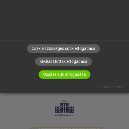
SÚGÓ
RÓLUNK
ELÉRHETŐSÉG
SÜTI BEÁLLÍTÁSOK
IRATKOZZ FEL HÍRLEVELÜNKRE!
Csak a szükséges sütik elfogadása
Kiválasztottak elfogadása
Összes süti elfogadása
Powered by Klaro!
LICENCSZERZŐDÉS
ADATVÉDELEM