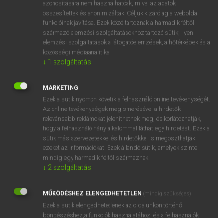
azonosítására nem használhatóak, mivel az adatok
mn
assiduous
kitartó
összesítettek és anonimizáltak. Céljuk kizárólag a weboldal
funkcióinak javítása. Ezek közé tartoznak a harmadik féltől
szorgalmas
származó elemzési szolgáltatásokhoz tartozó sütik; ilyen
elemzési szolgáltatások a látogatóelemzések, a hőtérképek és a
közösségi médiaanalitika.
↓
1
szolgáltatás
⚲ assiduous
keresése szótárainkban
MARKETING
Ezek a sütik nyomon követik a felhasználó online tevékenységét.
Az online tevékenységek megismerésével a hirdetők
DÍJMENTES ANGOL SZÓTÁR
relevánsabb reklámokat jeleníthetnek meg, és korlátozhatják,
hogy a felhasználó hány alkalommal láthat egy hirdetést. Ezek a
asset-stripping
sütik más szervezetekkel és hirdetőkkel is megoszthatják
asseverate
ezeket az információkat. Ezek állandó sütik, amelyek szinte
mindig egy harmadik féltől származnak.
asshole
↓
2
szolgáltatás
assiduity
MŰKÖDÉSHEZ ELENGEDHETETLEN
assiduous
(mindig szükséges)
Ezek a sütik elengedhetetlenek az oldalunkon történő
assign
böngészéshez,a funkciók használatához, és a felhasználók