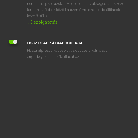
nem tilthatják le azokat. A feltétlenül szükséges sütik közé
around
tartoznak többek között a személyre szabott beállításokat
arouse
kezelő sütik.
↓
3
szolgáltatás
ÖSSZES APP ÁTKAPCSOLÁSA
SZOTAR.NET APPLIKÁCIÓ
Használja ezt a kapcsolót az összes alkalmazás
engedélyezéséhez/letiltásához.
MICROSOFT OFFICE BŐVÍTMÉNY
BEÉPÜLŐ SZÓTÁRMODUL
ONLINE NYELVVIZSGA
EGYÉNI FELHASZNÁLÓKNAK
TANULÓKNAK
OKTATÁSI INTÉZMÉNYEKNEK
VÁLLALATI MEGOLDÁSOK
SÚGÓ