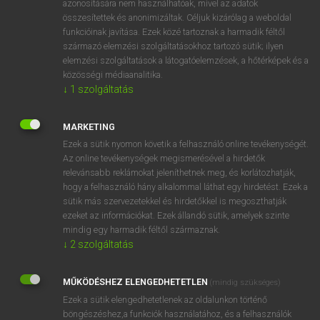
azonosítására nem használhatóak, mivel az adatok
összesítettek és anonimizáltak. Céljuk kizárólag a weboldal
fn
aromatherapy
aromaterápia
funkcióinak javítása. Ezek közé tartoznak a harmadik féltől
származó elemzési szolgáltatásokhoz tartozó sütik; ilyen
elemzési szolgáltatások a látogatóelemzések, a hőtérképek és a
⚲ aromatherapy
keresése szótárainkban
közösségi médiaanalitika.
↓
1
szolgáltatás
MARKETING
Ezek a sütik nyomon követik a felhasználó online tevékenységét.
DÍJMENTES ANGOL SZÓTÁR
Az online tevékenységek megismerésével a hirdetők
relevánsabb reklámokat jeleníthetnek meg, és korlátozhatják,
árokpart
hogy a felhasználó hány alkalommal láthat egy hirdetést. Ezek a
aroma
sütik más szervezetekkel és hirdetőkkel is megoszthatják
ezeket az információkat. Ezek állandó sütik, amelyek szinte
aroma
mindig egy harmadik féltől származnak.
aromás
↓
2
szolgáltatás
aromatherapy
MŰKÖDÉSHEZ ELENGEDHETETLEN
(mindig szükséges)
aromatic
Ezek a sütik elengedhetetlenek az oldalunkon történő
aromatize
böngészéshez,a funkciók használatához, és a felhasználók