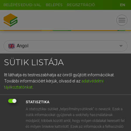
BELÉPÉS EDUID-VAL
BELÉPÉS
REGISZTRÁCIÓ
EN
menu
Angol
search
SÜTIK LISTÁJA
GR
KERESÉS
Itt láthatja és testreszabhatja az önről gyűjtött információkat.
5
6
7
8
9
ö
ü
ó
További információért kérjük, olvasd el az
adatvédelmi
TALÁLATOK
74 ms (6 db)
tájékoztatónkat
.
r
t
z
u
i
o
p
ő
ú
aromatherapy
aromatherapy
STATISZTIKA
g
h
j
k
l
é
á
ű
Ω
Díjmentes angol szótár
Angol−magyar egyetemes nagyszótár
A statisztikai sütiket „teljesítménysütiknek” is nevezik. Ezek a
sütik információkat gyűjtenek a webhely használatának
v
b
n
m
,
.
-
AltGr
módjáról, többek között arról, hogy milyen oldalakat keresett fel
Díjmentes angol szótár
arrow_forward_ios
és milyen linkekre kattintott. Ezek az információk a felhasználó