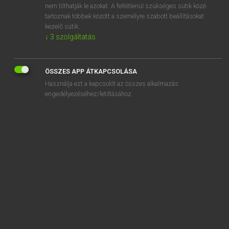
nem tilthatják le azokat. A feltétlenül szükséges sütik közé
ármegállapítás
tartoznak többek között a személyre szabott beállításokat
ármegjelölés
kezelő sütik.
↓
3
szolgáltatás
ÖSSZES APP ÁTKAPCSOLÁSA
SZOTAR.NET APPLIKÁCIÓ
Használja ezt a kapcsolót az összes alkalmazás
engedélyezéséhez/letiltásához.
MICROSOFT OFFICE BŐVÍTMÉNY
BEÉPÜLŐ SZÓTÁRMODUL
ONLINE NYELVVIZSGA
EGYÉNI FELHASZNÁLÓKNAK
TANULÓKNAK
OKTATÁSI INTÉZMÉNYEKNEK
VÁLLALATI MEGOLDÁSOK
SÚGÓ