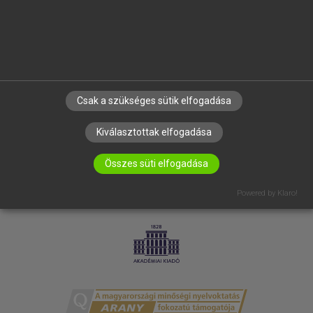
RÓLUNK
ELÉRHETŐSÉG
SÜTI BEÁLLÍTÁSOK
IRATKOZZ FEL HÍRLEVELÜNKRE!
Csak a szükséges sütik elfogadása
Kiválasztottak elfogadása
Összes süti elfogadása
Powered by Klaro!
LICENCSZERZŐDÉS
ADATVÉDELEM