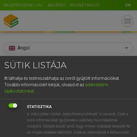
BELÉPÉS EDUID-VAL
BELÉPÉS
REGISZTRÁCIÓ
EN
menu
Angol
search
SÜTIK LISTÁJA
GR
KERESÉS
Itt láthatja és testreszabhatja az önről gyűjtött információkat.
5
6
7
8
9
ö
ü
ó
További információért kérjük, olvasd el az
adatvédelmi
TALÁLATOK
135 ms (1 db)
tájékoztatónkat
.
r
t
z
u
i
o
p
ő
ú
arm-band
STATISZTIKA
g
h
j
k
l
é
á
ű
Ω
Díjmentes angol szótár
A statisztikai sütiket „teljesítménysütiknek” is nevezik. Ezek a
sütik információkat gyűjtenek a webhely használatának
v
b
n
m
,
.
-
AltGr
módjáról, többek között arról, hogy milyen oldalakat keresett fel
Díjmentes angol szótár
és milyen linkekre kattintott. Ezek az információk a felhasználó