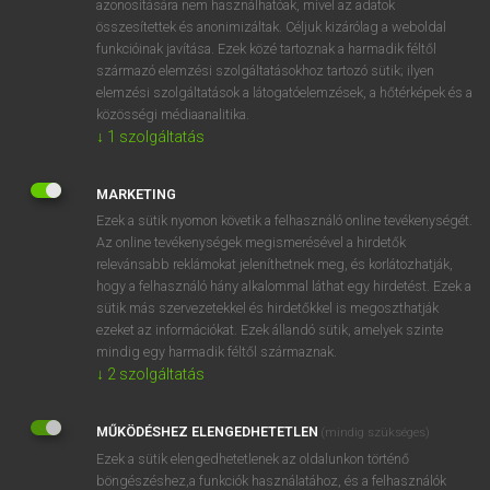
azonosítására nem használhatóak, mivel az adatok
összesítettek és anonimizáltak. Céljuk kizárólag a weboldal
fn
arm-band
(gyász)karszalag
funkcióinak javítása. Ezek közé tartoznak a harmadik féltől
származó elemzési szolgáltatásokhoz tartozó sütik; ilyen
elemzési szolgáltatások a látogatóelemzések, a hőtérképek és a
⚲ arm-band
keresése szótárainkban
közösségi médiaanalitika.
↓
1
szolgáltatás
MARKETING
Ezek a sütik nyomon követik a felhasználó online tevékenységét.
DÍJMENTES ANGOL SZÓTÁR
Az online tevékenységek megismerésével a hirdetők
relevánsabb reklámokat jeleníthetnek meg, és korlátozhatják,
ármánykodik
hogy a felhasználó hány alkalommal láthat egy hirdetést. Ezek a
armatúra
sütik más szervezetekkel és hirdetőkkel is megoszthatják
ezeket az információkat. Ezek állandó sütik, amelyek szinte
armature
mindig egy harmadik féltől származnak.
armband
↓
2
szolgáltatás
arm-band
MŰKÖDÉSHEZ ELENGEDHETETLEN
(mindig szükséges)
armchair
Ezek a sütik elengedhetetlenek az oldalunkon történő
armed
böngészéshez,a funkciók használatához, és a felhasználók