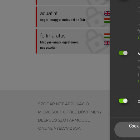
E
m
aquatint
f
Angol−magyar műszaki szótár
m
f
foltmaratás
↓
Magyar−angol egyetemes
nagyszótár
M
E
f
s
↓
Ö
SZOTAR.NET APPLIKÁCIÓ
EGYÉNI FEL
H
MICROSOFT OFFICE BŐVÍTMÉNY
TANULÓKNA
BEÉPÜLŐ SZÓTÁRMODUL
OKTATÁSI I
Csak 
ONLINE NYELVVIZSGA
VÁLLALATI 