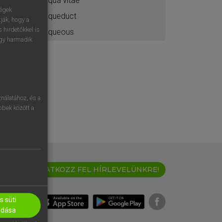
aqua vitae
ségek
aqueduct
ják, hogy a
 hirdetőkkel is
aqueous
egy harmadik
nálatához, és a
öbbek között a
IRATKOZZ FEL HÍRLEVELÜNKRE!
 süti
adása