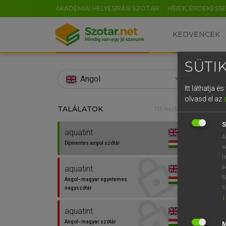
AKADÉMIAI HELYESÍRÁSI SZÓTÁR
HÍREK, ÉRDEKESS
KEDVENCEK
SÜTIK
search
Angol
Itt láthatja 
EN
olvasd el az
TALÁLATOK
Díjm
125 ms (5 db)
0
S
aquatint
aquat
A
Díjmentes angol szótár
w
l
a
aquatint
t
Angol−magyar egyetemes
⚲ aqu
s
nagyszótár
↓
aquatint
Angol−magyar szótár