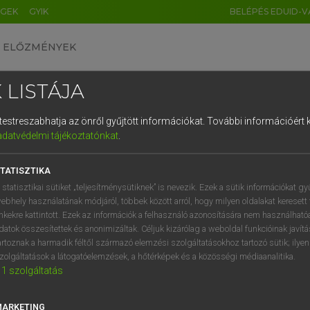
ÉGEK
GYIK
BELÉPÉS EDUID-V
ELŐZMÉNYEK
 LISTÁJA
és testreszabhatja az önről gyűjtött információkat.
További információért k
HU
DE
CN
FR
ES
IT
NL
RU
GR
adatvédelmi tájékoztatónkat
.
entes angol szótár
1
2
3
4
5
6
7
8
9
TATISZTIKA
fn
int
foltmaratás
q
w
e
r
t
z
u
i
 statisztikai sütiket „teljesítménysütiknek” is nevezik. Ezek a sütik információkat gy
tinta
ebhely használatának módjáról, többek között arról, hogy milyen oldalakat keresett 
a
s
d
f
g
h
j
k
l
é
inkekre kattintott. Ezek az információk a felhasználó azonosítására nem használható
datok összesítettek és anonimizáltak. Céljuk kizárólag a weboldal funkcióinak javít
í
y
x
c
v
b
n
m
,
.
artoznak a harmadik féltől származó elemzési szolgáltatásokhoz tartozó sütik; ilye
atint
keresése szótárainkban
zolgáltatások a látogatóelemzések, a hőtérképek és a közösségi médiaanalitika.
1
szolgáltatás
MARKETING