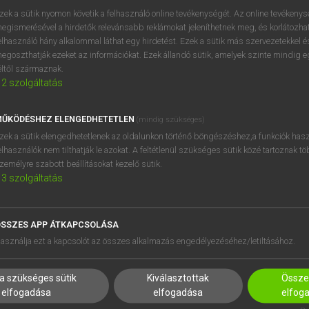
zek a sütik nyomon követik a felhasználó online tevékenységét. Az online tevékeny
egismerésével a hirdetők relevánsabb reklámokat jeleníthetnek meg, és korlátozhat
elhasználó hány alkalommal láthat egy hirdetést. Ezek a sütik más szervezetekkel és
egoszthatják ezeket az információkat. Ezek állandó sütik, amelyek szinte mindig 
éltől származnak.
2
szolgáltatás
ŰKÖDÉSHEZ ELENGEDHETETLEN
(mindig szükséges)
zek a sütik elengedhetetlenek az oldalunkon történő böngészéshez,a funkciók hasz
elhasználók nem tilthatják le azokat. A feltétlenül szükséges sütik közé tartoznak t
zemélyre szabott beállításokat kezelő sütik.
3
szolgáltatás
SSZES APP ÁTKAPCSOLÁSA
HASZNÁLÓKNAK
SÚGÓ
asználja ezt a kapcsolót az összes alkalmazás engedélyezéséhez/letiltásához.
K
RÓLUNK
NTÉZMÉNYEKNEK
ELÉRHETŐSÉG
a szükséges sütik
Kiválasztottak
Összes
MEGOLDÁSOK
SÜTI BEÁLLÍTÁSOK
elfogadása
elfogadása
elfog