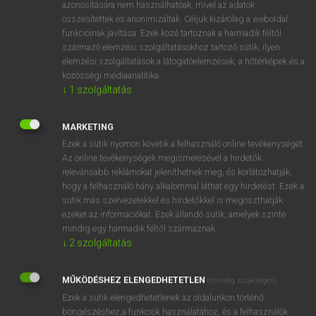
azonosítására nem használhatóak, mivel az adatok
fn
aquaculture
vízi állatok tenyésztése
összesítettek és anonimizáltak. Céljuk kizárólag a weboldal
funkcióinak javítása. Ezek közé tartoznak a harmadik féltől
vízi növények termesztése
származó elemzési szolgáltatásokhoz tartozó sütik; ilyen
elemzési szolgáltatások a látogatóelemzések, a hőtérképek és a
közösségi médiaanalitika.
↓
1
szolgáltatás
⚲ aquaculture
keresése szótárainkban
MARKETING
Ezek a sütik nyomon követik a felhasználó online tevékenységét.
Az online tevékenységek megismerésével a hirdetők
DÍJMENTES ANGOL SZÓTÁR
relevánsabb reklámokat jeleníthetnek meg, és korlátozhatják,
hogy a felhasználó hány alkalommal láthat egy hirdetést. Ezek a
aptness
sütik más szervezetekkel és hirdetőkkel is megoszthatják
apu
ezeket az információkat. Ezek állandó sütik, amelyek szinte
mindig egy harmadik féltől származnak.
AQL
↓
2
szolgáltatás
aqua
MŰKÖDÉSHEZ ELENGEDHETETLEN
aquaculture
(mindig szükséges)
Ezek a sütik elengedhetetlenek az oldalunkon történő
aqualung
böngészéshez,a funkciók használatához, és a felhasználók