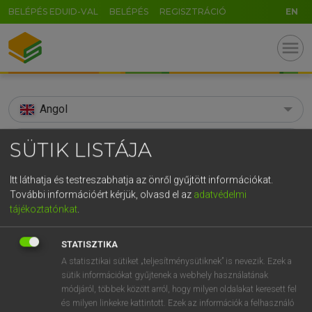
BELÉPÉS EDUID-VAL
BELÉPÉS
REGISZTRÁCIÓ
EN
menu
Angol
search
SÜTIK LISTÁJA
GR
KERESÉS
Itt láthatja és testreszabhatja az önről gyűjtött információkat.
5
6
7
8
9
ö
ü
ó
További információért kérjük, olvasd el az
adatvédelmi
TALÁLATOK
126 ms (43 db)
tájékoztatónkat
.
r
t
z
u
i
o
p
ő
ú
aquaculture
aquaculture
STATISZTIKA
g
h
j
k
l
é
á
ű
Ω
Díjmentes angol szótár
Angol−magyar egyetemes nagyszótár
A statisztikai sütiket „teljesítménysütiknek” is nevezik. Ezek a
v
b
n
m
,
.
-
AltGr
sütik információkat gyűjtenek a webhely használatának
módjáról, többek között arról, hogy milyen oldalakat keresett fel
Díjmentes angol szótár
arrow_forward_ios
és milyen linkekre kattintott. Ezek az információk a felhasználó