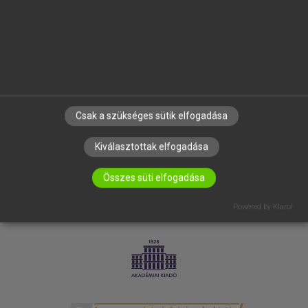
SÚGÓ
RÓLUNK
ELÉRHETŐSÉG
SÜTI BEÁLLÍTÁSOK
IRATKOZZ FEL HÍRLEVELÜNKRE!
Csak a szükséges sütik elfogadása
Kiválasztottak elfogadása
Összes süti elfogadása
Powered by Klaro!
LICENCSZERZŐDÉS
ADATVÉDELEM